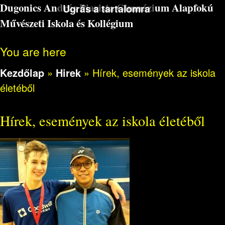
Dugonics András Piarista Gimnázium Alapfokú
Ugrás a tartalomra
Művészeti Iskola és Kollégium
You are here
Kezdőlap
»
Hirek
»
Hírek, események az iskola
életéből
Hírek, események az iskola életéből