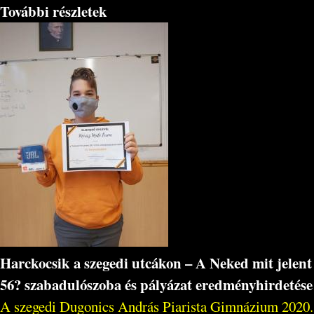
További részletek
Harckocsik a szegedi utcákon – A Neked mit jelent
56? szabadulószoba és pályázat eredményhirdetése
A szegedi Dugonics András Piarista Gimnázium 2020.