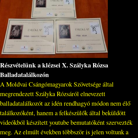
Részvételünk a klézsei X. Szályka Rózsa
Balladatalálkozón
A Moldvai Csángómagyarok Szövetsége által
megrendezett Szályka Rózsáról elnevezett
balladatalálkozót az idén rendhagyó módon nem élő
találkozóként, hanem a felkészülők által beküldött
videókból készített youtube bemutatóként szervezték
meg. Az elmúlt években többször is jelen voltunk a