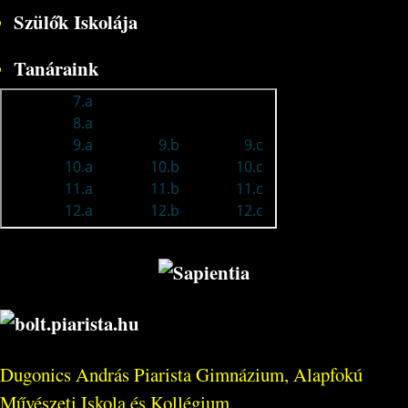
Szülők Iskolája
Tanáraink
Dugonics András Piarista Gimnázium, Alapfokú
Művészeti Iskola és Kollégium