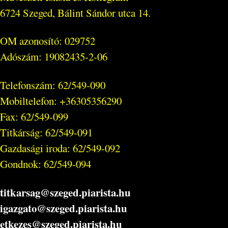
6724 Szeged, Bálint Sándor utca 14.
OM azonosító: 029752
Adószám: 19082435-2-06
Telefonszám: 62/549-090
Mobiltelefon: +36305356290
Fax: 62/549-099
Titkárság: 62/549-091
Gazdasági iroda: 62/549-092
Gondnok: 62/549-094
titkarsag@szeged.piarista.hu
igazgato@szeged.piarista.hu
etkezes@szeged.piarista.hu