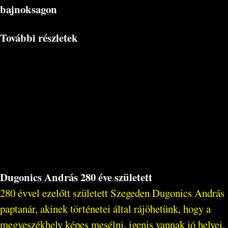
bajnoksagon
További részletek
Dugonics András 280 éve született
280 évvel ezelőtt született Szegeden Dugonics András
paptanár, akinek történetei által rájöhetünk, hogy a
megyeszékhely képes mesélni, igenis vannak jó helyei.