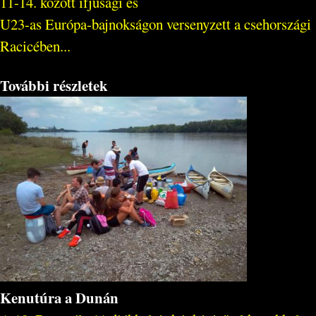
11-14. között ifjúsági és
U23-as Európa-bajnokságon versenyzett a csehországi
Racicében...
További részletek
Kenutúra a Dunán