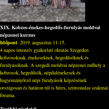
XIX. Kobzos-énekes-hegedűs-furulyás moldvai
népzenei kurzus
Időpont
: 2019. augusztus 11-15.
4 napos intenzív gyakorlati oktatás Szegeden
kobzosoknak, énekeseknek, hegedűsöknek és
furulyásoknak. A szegedi moldvai népzenei műhely a
kobzosok, hegedűsök, népdalénekesek és
hagyományőrző népi furulyások képzésének
országosan és határon túl is híres, színvonalas szakmai
fóruma.
További részletek