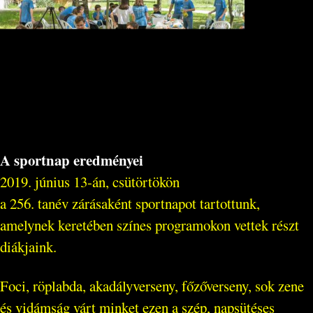
A sportnap eredményei
2019. június 13-án, csütörtökön
a 256. tanév zárásaként sportnapot tartottunk,
amelynek keretében színes programokon vettek részt
diákjaink.
Foci, röplabda, akadályverseny, főzőverseny, sok zene
és vidámság várt minket ezen a szép, napsütéses