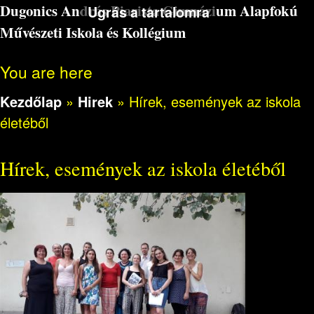
Dugonics András Piarista Gimnázium Alapfokú
Ugrás a tartalomra
Művészeti Iskola és Kollégium
You are here
Kezdőlap
»
Hirek
»
Hírek, események az iskola
életéből
Hírek, események az iskola életéből