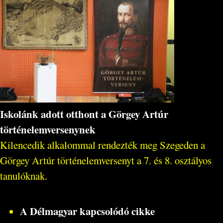
Iskolánk adott otthont a Görgey Artúr
történelemversenynek
Kilencedik alkalommal rendezték meg Szegeden a
Görgey Artúr történelemversenyt a 7. és 8. osztályos
tanulóknak.
A Délmagyar kapcsolódó cikke