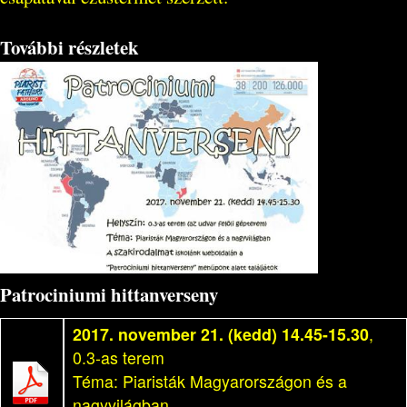
További részletek
Patrociniumi hittanverseny
2017. november 21. (kedd) 14.45-15.30
,
0.3-as terem
Téma: Piaristák Magyarországon és a
nagyvilágban