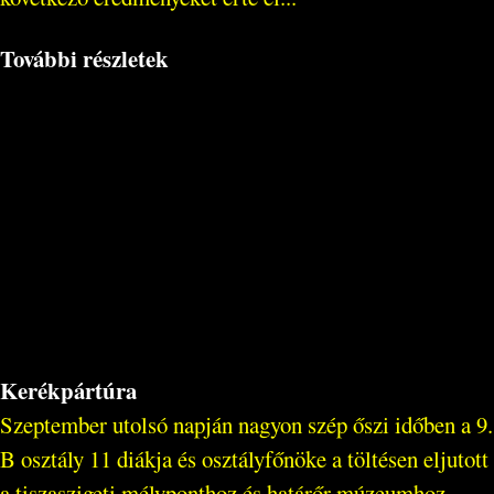
További részletek
Kerékpártúra
Szeptember utolsó napján nagyon szép őszi időben a 9.
B osztály 11 diákja és osztályfőnöke a töltésen eljutott
a tiszaszigeti mélyponthoz és határőr múzeumhoz,