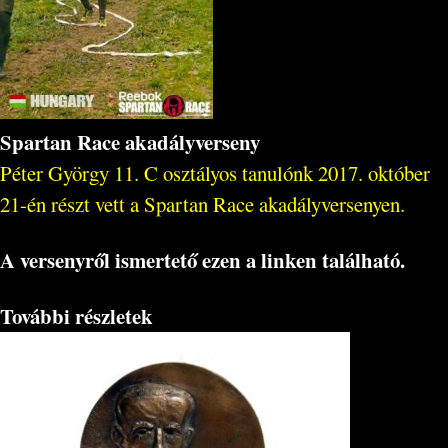
Spartan Race akadályverseny
Péter György 11. C osztályos tanulónk 2017. október
21-én részt vett a Spartan Race akadályversenyen.
A versenyről ismertető ezen a linken található.
További részletek