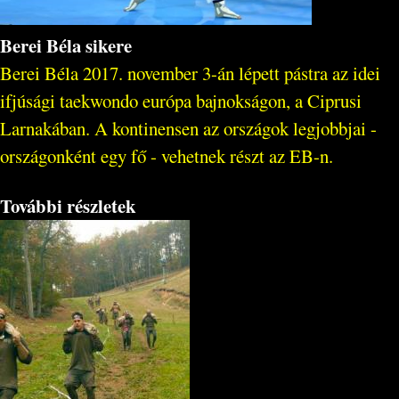
Berei Béla sikere
Berei Béla 2017. november 3-án lépett pástra az idei
ifjúsági taekwondo európa bajnokságon, a Ciprusi
Larnakában. A kontinensen az országok legjobbjai -
országonként egy fő - vehetnek részt az EB-n.
További részletek