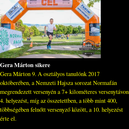
Gera Márton sikere
Gera Márton 9. A osztályos tanulónk 2017
októberében, a Nemzeti Hajsza sorozat Normafán
megrendezett versenyén a 7+ kilométeres versenytávon
4. helyezést, míg az összetettben, a több mint 400,
többségében felnőtt versenyző között, a 10. helyezést
érte el.