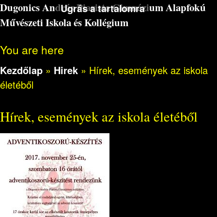
Dugonics András Piarista Gimnázium Alapfokú
Ugrás a tartalomra
Művészeti Iskola és Kollégium
You are here
Kezdőlap
»
Hirek
»
Hírek, események az iskola
életéből
Hírek, események az iskola életéből