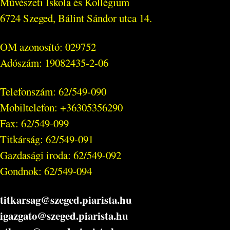
Művészeti Iskola és Kollégium
6724 Szeged, Bálint Sándor utca 14.
OM azonosító: 029752
Adószám: 19082435-2-06
Telefonszám: 62/549-090
Mobiltelefon: +36305356290
Fax: 62/549-099
Titkárság: 62/549-091
Gazdasági iroda: 62/549-092
Gondnok: 62/549-094
titkarsag@szeged.piarista.hu
igazgato@szeged.piarista.hu