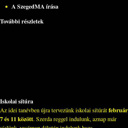
A SzegedMA írása
További részletek
Iskolai sítúra
február
Az idei tanévben újra tervezünk iskolai sítúrát
7 és 11 között
. Szerda reggel indulunk, aznap már
síelünk, vasárnap délután indulunk haza.