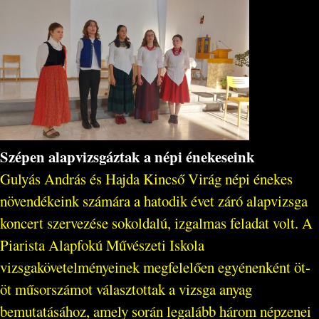
Szépen alapvizsgáztak a népi énekeseink
Gulyás András és Hajda Kincső Virág népi énekes
növendékeink számára a hatodik évet záró alapvizsga
koncert szervezése sokoldalú, izgalmas feladat volt. A
Piarista Alapfokú Művészeti Iskola
vizsgakövetelményeinek megfelelően egyénenként öt-
öt műsorszámot választottak a vizsga anyag
bemutatásához, amely során legalább három népzenei