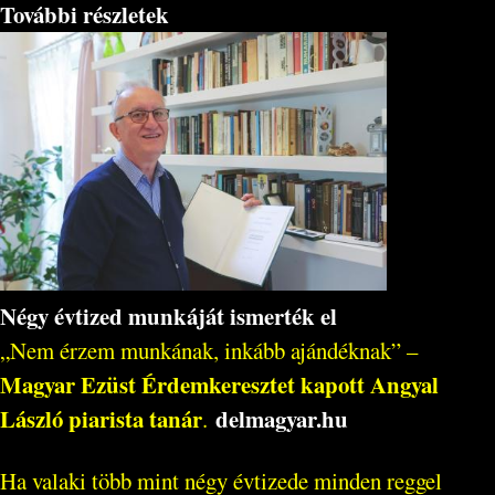
További részletek
Négy évtized munkáját ismerték el
„Nem érzem munkának, inkább ajándéknak” –
Magyar Ezüst Érdemkeresztet kapott Angyal
László piarista tanár
delmagyar.hu
.
Ha valaki több mint négy évtizede minden reggel