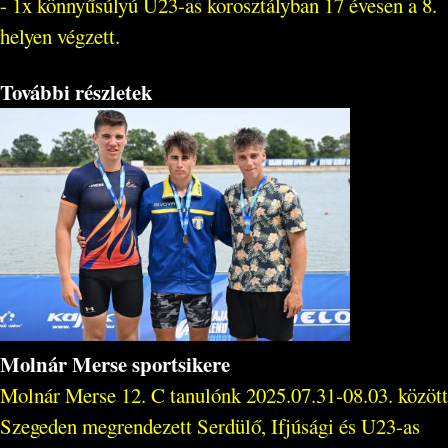
- 1x könnyűsúlyú U23-as korosztályban 17 évesen a 8.
helyen végzett.
További részletek
Molnár Merse sportsikere
Molnár Merse 12. C tanulónk 2025.07.31-08.03. között
Szegeden megrendezett Serdülő, Ifjúsági és U23-as