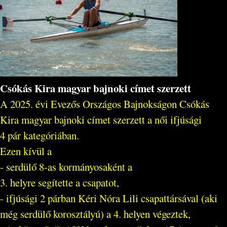
Csókás Kira magyar bajnoki címet szerzett
A 2025. évi Evezős Országos Bajnokságon Csókás
Kira magyar bajnoki címet szerzett a női ifjúsági
4 pár kategóriában.
Ezen kívül a
- serdülő 8-as kormányosaként a
3. helyre segítette a csapatot,
- ifjúsági 2 párban Kéri Nóra Lili csapattársával (aki
még serdülő korosztályú) a 4. helyen végeztek,