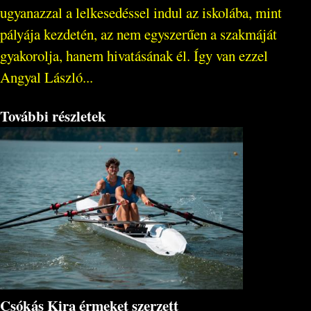
ugyanazzal a lelkesedéssel indul az iskolába, mint
pályája kezdetén, az nem egyszerűen a szakmáját
gyakorolja, hanem hivatásának él. Így van ezzel
Angyal László...
További részletek
Csókás Kira érmeket szerzett