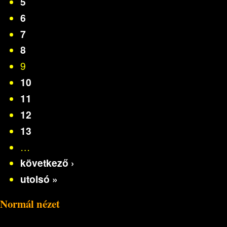
5
6
7
8
9
10
11
12
13
…
következő ›
utolsó »
Normál nézet