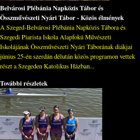
Belvárosi Plébánia Napközis Tábor és
Összművészeti Nyári Tábor - Közös élmények
A Szeged-Belvárosi Plébánia Napközis Tábora és
Szegedi Piarista Iskola Alapfokú Művészeti
Iskolájának Összművészeti Nyári Táborának diákjai
június 25-én szerdán délután közös programon vettek
részt a Szegeden Katolikus Házban...
További részletek