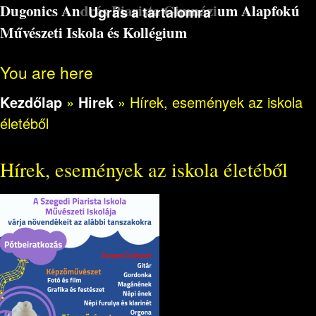
Dugonics András Piarista Gimnázium Alapfokú
Ugrás a tartalomra
Művészeti Iskola és Kollégium
You are here
Kezdőlap
»
Hirek
»
Hírek, események az iskola
életéből
Hírek, események az iskola életéből