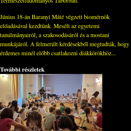
Természettudományos Táborban.
Június 18-án Baranyi Máté végzett biomérnök
előadásával kezdtünk. Mesélt az egyetemi
tanulmányairól, a szakosodásáról és a mostani
munkájáról. A felmerült kérdésekből megtudták, hogy
érdemes minél előbb csatlakozni diákkörökhöz...
További részletek