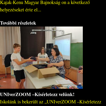
Kajak-Kenu Magyar Bajnokság on a következő
helyezéseket érte el...
További részletek
UNIverZOOM –Kísérletezz velünk!
Iskolánk is bekerült az „UNIverZOOM –Kísérletezz