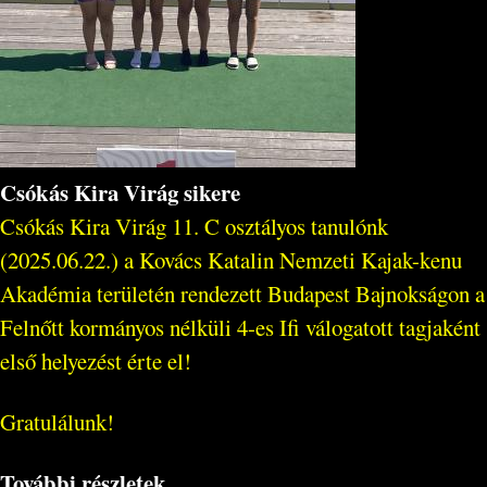
Csókás Kira Virág sikere
Csókás Kira Virág 11. C osztályos tanulónk
(2025.06.22.) a Kovács Katalin Nemzeti Kajak-kenu
Akadémia területén rendezett Budapest Bajnokságon a
Felnőtt kormányos nélküli 4-es Ifi válogatott tagjaként
első helyezést érte el!
Gratulálunk!
További részletek