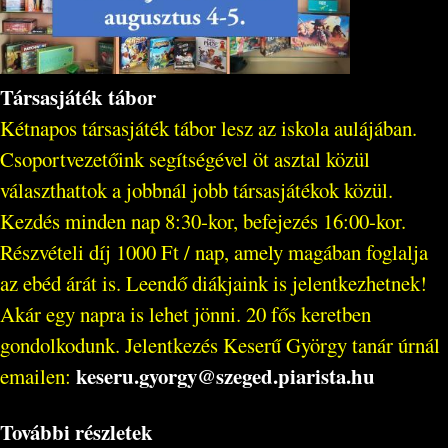
Társasjáték tábor
Kétnapos társasjáték tábor lesz az iskola aulájában.
Csoportvezetőink segítségével öt asztal közül
választhattok a jobbnál jobb társasjátékok közül.
Kezdés minden nap 8:30-kor, befejezés 16:00-kor.
Részvételi díj 1000 Ft / nap, amely magában foglalja
az ebéd árát is. Leendő diákjaink is jelentkezhetnek!
Akár egy napra is lehet jönni. 20 fős keretben
gondolkodunk. Jelentkezés Keserű György tanár úrnál
keseru.gyorgy@szeged.piarista.hu
emailen:
További részletek