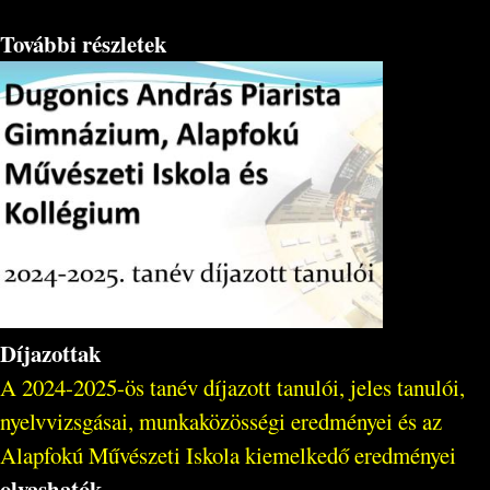
További részletek
Díjazottak
A 2024-2025-ös tanév díjazott tanulói, jeles tanulói,
nyelvvizsgásai, munkaközösségi eredményei és az
Alapfokú Művészeti Iskola kiemelkedő eredményei
olvashatók
.