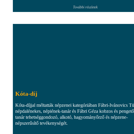
További részletek
Kóta-díj
Kóta-díjjal méltatták népzenei kategóriában Fábri-Ivánovics T
népdalénekes, népiének-tanár és Fábri Géza kobzos és pengető
tanár tehetséggondozó, alkotó, hagyományőrző és népzene-
népszerűsítő tevékenységét.