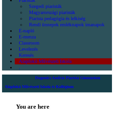
Piaristák
Szegedi piaristák
Magyarországi piaristák
Piarista pedagógia és lelkiség
Rendi ünnepek emléknapok imanapok
E-napló
E-menza
Classroom
Levelezés
Keresés
Alapfokú Művészeti Iskola
.
Dugonics András Piarista Gimnázium
Alapfokú Művészeti Iskola és Kollégium
You are here