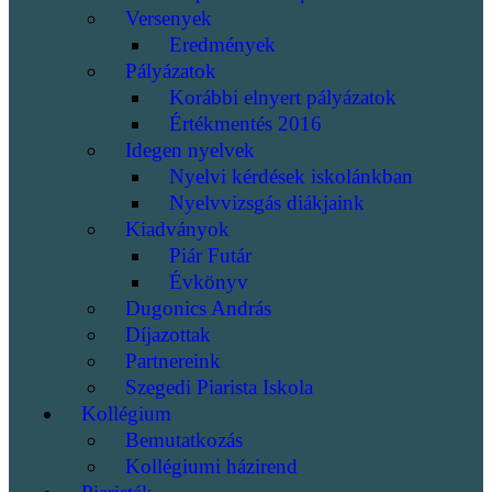
Versenyek
Eredmények
Pályázatok
Korábbi elnyert pályázatok
Értékmentés 2016
Idegen nyelvek
Nyelvi kérdések iskolánkban
Nyelvvizsgás diákjaink
Kiadványok
Piár Futár
Évkönyv
Dugonics András
Díjazottak
Partnereink
Szegedi Piarista Iskola
Kollégium
Bemutatkozás
Kollégiumi házirend