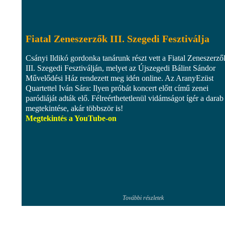
Fiatal Zeneszerzők III. Szegedi Fesztiválja
Csányi Ildikó gordonka tanárunk részt vett a Fiatal Zeneszerző
III. Szegedi Fesztiválján, melyet az Újszegedi Bálint Sándor
Művelődési Ház rendezett meg idén online. Az AranyEzüst
Quartettel Iván Sára: Ilyen próbát koncert előtt című zenei
paródiáját adták elő. Félreérthetetlenül vidámságot ígér a darab
megtekintése, akár többször is!
Megtekintés a YouTube-on
További részletek