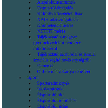
Alapdokumentumok
Fenntartói értékelés
Különös közzétételi lista
NAIH adatszolgáltatás
Kompetencia mérés
NETFIT mérés
Tájékoztató a magyar
gyermekvédelmi rendszer
működéséről
Tájékoztató az óvodai és iskolai
szociális segítő tevékenységről
E-menza
Online menzakártya rendszer
Sport
Sporteredmények
Iskolacsúcsok
Élsportolóink
Élsportolói minősítés
Élsportolói űrlap