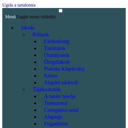
Ugrás a tartalomra
Menü
Toggle menu visibility
Iskola
Rólunk
Elérhetőség
Tanáraink
Osztályaink
Öregdiákok
Piarista Alapítvány
Kórus
Alapító oklevél
Tájékoztatók
A tanév rendje
Teremrend
Csengetési rend
Alaprajz
Fogadóóra