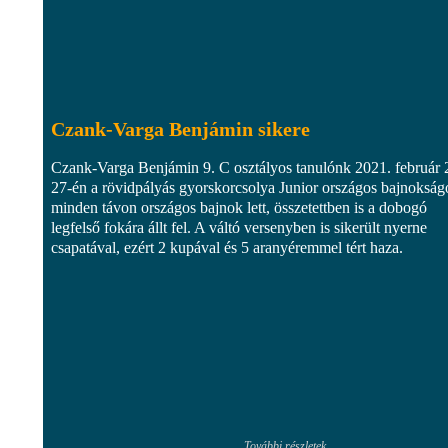
Czank-Varga Benjámin sikere
Czank-Varga Benjámin 9. C osztályos tanulónk 2021. február 
27-én a rövidpályás gyorskorcsolya Junior országos bajnokság
minden távon országos bajnok lett, összetettben is a dobogó
legfelső fokára állt fel. A váltó versenyben is sikerült nyerne
csapatával, ezért 2 kupával és 5 aranyéremmel tért haza.
További részletek