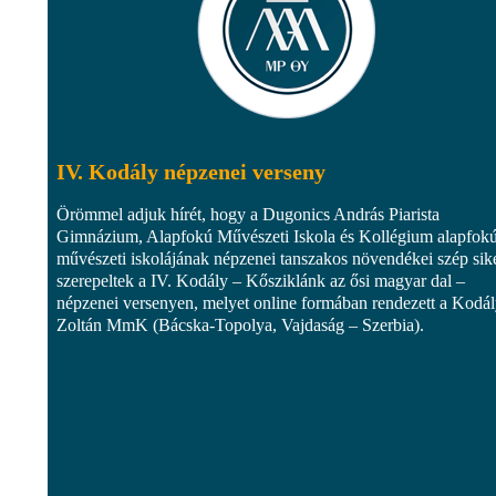
IV. Kodály népzenei verseny
Örömmel adjuk hírét, hogy a Dugonics András Piarista
Gimnázium, Alapfokú Művészeti Iskola és Kollégium alapfok
művészeti iskolájának népzenei tanszakos növendékei szép sike
szerepeltek a IV. Kodály – Kősziklánk az ősi magyar dal –
népzenei versenyen, melyet online formában rendezett a Kodá
Zoltán MmK (Bácska-Topolya, Vajdaság – Szerbia).