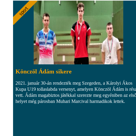
Könczöl Ádám sikere
2021. január 30-án rendezték meg Szegeden, a Károlyi Ákos
Kupa U19 tollaslabda versenyt, amelyen Könczöl Ádám is rés
vett. Ádám magabiztos játékkal szerezte meg egyéniben az els
helyet még párosban Muhari Marcival harmadikok lettek.