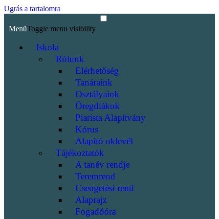
Ugrás a tartalomra
Menü
Toggle menu visibility
Iskola
Rólunk
Elérhetőség
Tanáraink
Osztályaink
Öregdiákok
Piarista Alapítvány
Kórus
Alapító oklevél
Tájékoztatók
A tanév rendje
Teremrend
Csengetési rend
Alaprajz
Fogadóóra