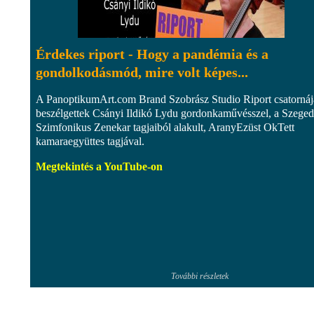
Érdekes riport - Hogy a pandémia és a
gondolkodásmód, mire volt képes...
A PanoptikumArt.com Brand Szobrász Studio Riport csatorná
beszélgettek Csányi Ildikó Lydu gordonkaművésszel, a Szeged
Szimfonikus Zenekar tagjaiból alakult, AranyEzüst OkTett
kamaraegyüttes tagjával.
Megtekintés a YouTube-on
További részletek