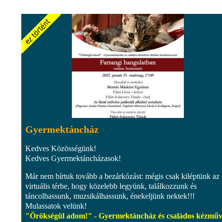
Gyermektáncház
Kedves Közösségünk!
Kedves Gyermektáncházasok!
Már nem bírtuk tovább a bezárkózást: mégis csak kiléptünk az
virtuális térbe, hogy közelebb legyünk, találkozzunk és
táncolhassunk, muzsikálhassunk, énekeljünk nektek!!!
Mulassatok velünk!
"Örökségül adom!" - Gyermektáncház és családos kézműv