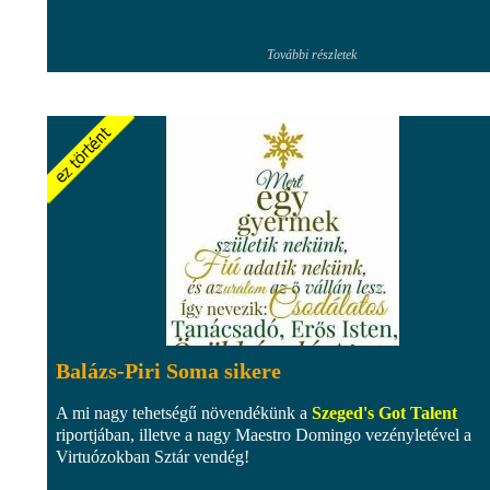
További részletek
Balázs-Piri Soma sikere
A mi nagy tehetségű növendékünk a
Szeged's Got Talent
riportjában, illetve a nagy Maestro Domingo vezényletével a
Virtuózokban Sztár vendég!