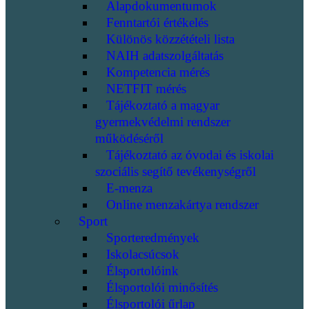
Alapdokumentumok
Fenntartói értékelés
Különös közzétételi lista
NAIH adatszolgáltatás
Kompetencia mérés
NETFIT mérés
Tájékoztató a magyar
gyermekvédelmi rendszer
működéséről
Tájékoztató az óvodai és iskolai
szociális segítő tevékenységről
E-menza
Online menzakártya rendszer
Sport
Sporteredmények
Iskolacsúcsok
Élsportolóink
Élsportolói minősítés
Élsportolói űrlap