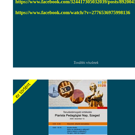
https://www.facebook.com/324417305032039/posts/89200
https://www.facebook.com/watch/?v=2776536975998136
További részletek