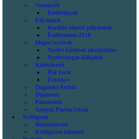
Versenyek
Eredmények
Pályázatok
Korábbi elnyert pályázatok
Értékmentés 2016
Idegen nyelvek
Nyelvi kérdések iskolánkban
Nyelvvizsgás diákjaink
Kiadványok
Piár Futár
Évkönyv
Dugonics András
Díjazottak
Partnereink
Szegedi Piarista Iskola
Kollégium
Bemutatkozás
Kollégiumi házirend