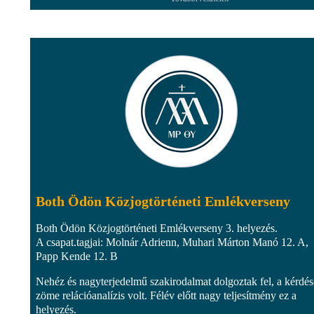
Both Ödön Közjogtörténeti Emlékverseny
Both Ödön Közjogtörténeti Emlékverseny 3. helyezés.
A csapat.tagjai: Molnár Adrienn, Muhari Márton Manó 12. A,
Papp Kende 12. B
Nehéz és nagyterjedelmű szakirodalmat dolgoztak fel, a kérdé
zöme relációanalízis volt. Félév előtt nagy teljesítmény ez a
helyezés.