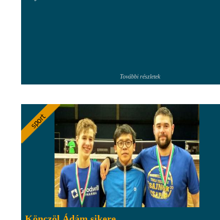
További részletek
Könczöl Ádám sikere