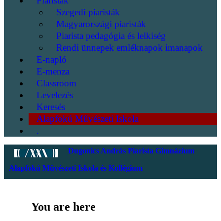
Piaristák
Szegedi piaristák
Magyarországi piaristák
Piarista pedagógia és lelkiség
Rendi ünnepek emléknapok imanapok
E-napló
E-menza
Classroom
Levelezés
Keresés
Alapfokú Művészeti Iskola
.
Dugonics András Piarista Gimnázium
Alapfokú Művészeti Iskola és Kollégium
You are here