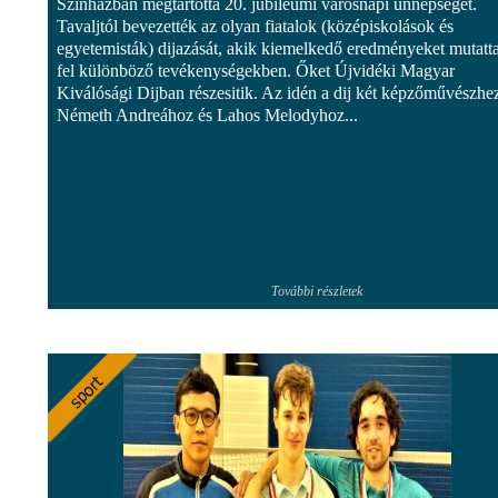
Szinházban megtartotta 20. jubileumi városnapi ünnepségét.
Tavaljtól bevezették az olyan fiatalok (középiskolások és
egyetemisták) dijazását, akik kiemelkedő eredményeket mutatt
fel különböző tevékenységekben. Őket Újvidéki Magyar
Kiválósági Dijban részesitik. Az idén a dij két képzőművészhe
Németh Andreához és Lahos Melodyhoz...
További részletek