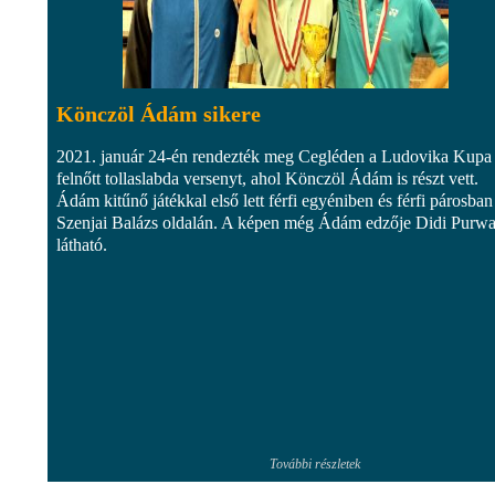
Könczöl Ádám sikere
2021. január 24-én rendezték meg Cegléden a Ludovika Kupa
felnőtt tollaslabda versenyt, ahol Könczöl Ádám is részt vett.
Ádám kitűnő játékkal első lett férfi egyéniben és férfi párosban 
Szenjai Balázs oldalán. A képen még Ádám edzője Didi Purw
látható.
További részletek