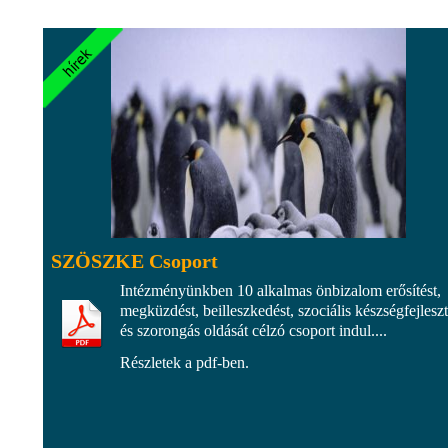
SZÖSZKE Csoport
Intézményünkben 10 alkalmas önbizalom erősítést,
megküzdést, beilleszkedést, szociális készségfejleszt
és szorongás oldását célzó csoport indul....
Részletek a pdf-ben.