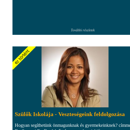
További részletek
Szülők Iskolája - Veszteségeink feldolgozása
Hogyan segíthetünk önmagunknak és gyermekeinknek? címme