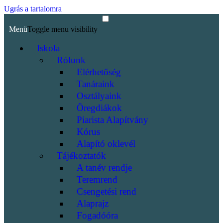
Ugrás a tartalomra
Menü
Toggle menu visibility
Iskola
Rólunk
Elérhetőség
Tanáraink
Osztályaink
Öregdiákok
Piarista Alapítvány
Kórus
Alapító oklevél
Tájékoztatók
A tanév rendje
Teremrend
Csengetési rend
Alaprajz
Fogadóóra