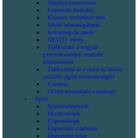
Alapdokumentumok
Fenntartói értékelés
Különös közzétételi lista
NAIH adatszolgáltatás
Kompetencia mérés
NETFIT mérés
Tájékoztató a magyar
gyermekvédelmi rendszer
működéséről
Tájékoztató az óvodai és iskolai
szociális segítő tevékenységről
E-menza
Online menzakártya rendszer
Sport
Sporteredmények
Iskolacsúcsok
Élsportolóink
Élsportolói minősítés
Élsportolói űrlap