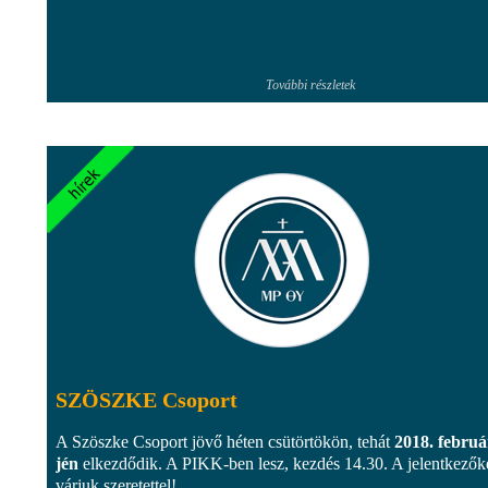
További részletek
SZÖSZKE Csoport
A Szöszke Csoport jövő héten csütörtökön, tehát
2018. februá
jén
elkezdődik. A PIKK-ben lesz, kezdés 14.30. A jelentkezők
várjuk szeretettel!