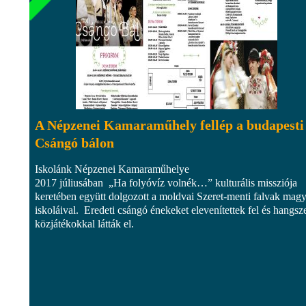
A Népzenei Kamaraműhely fellép a budapesti
Csángó bálon
Iskolánk Népzenei Kamaraműhelye
2017 júliusában „Ha folyóvíz volnék…” kulturális missziója
keretében együtt dolgozott a moldvai Szeret-menti falvak magy
iskoláival. Eredeti csángó énekeket elevenítettek fel és hangsz
közjátékokkal látták el.