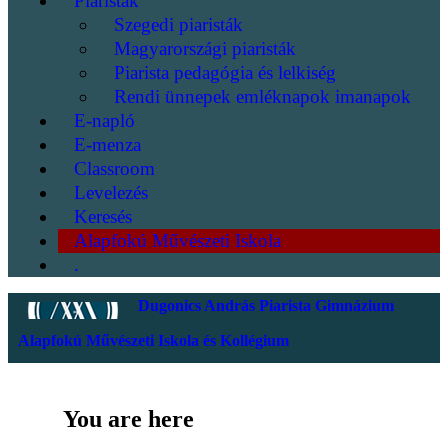
Piaristák
Szegedi piaristák
Magyarországi piaristák
Piarista pedagógia és lelkiség
Rendi ünnepek emléknapok imanapok
E-napló
E-menza
Classroom
Levelezés
Keresés
Alapfokú Művészeti Iskola
.
Dugonics András Piarista Gimnázium
Alapfokú Művészeti Iskola és Kollégium
You are here