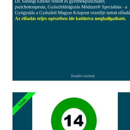
Dr. Sarungi Emőke felnőtt és gyermekpszichiáter,
pszichoterapeuta, Gyászfeldolgozás Módszer® Specialista - a
Gyógyulás a Gyászból Magyar Központ vezetője tartott előadá
Az előadás teljes egészében ide kattintva meghallgatható.
További részletek