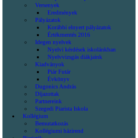
Versenyek
Eredmények
Pályázatok
Korábbi elnyert pályázatok
Értékmentés 2016
Idegen nyelvek
Nyelvi kérdések iskolánkban
Nyelvvizsgás diákjaink
Kiadványok
Piár Futár
Évkönyv
Dugonics András
Díjazottak
Partnereink
Szegedi Piarista Iskola
Kollégium
Bemutatkozás
Kollégiumi házirend