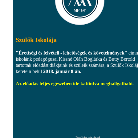
Szülők Iskolája
"Érettségi és felvételi - lehetőségek és követelmények"
címm
iskolánk pedagógusai Kissné Oláh Boglárka és Butty Bertold
tartottak előadást diákjaink és szüleik számára, a Szülők Iskolá
keretein belül
2018. január 8-án.
Az előadás teljes egészében ide kattintva meghallgatható.
További részletek