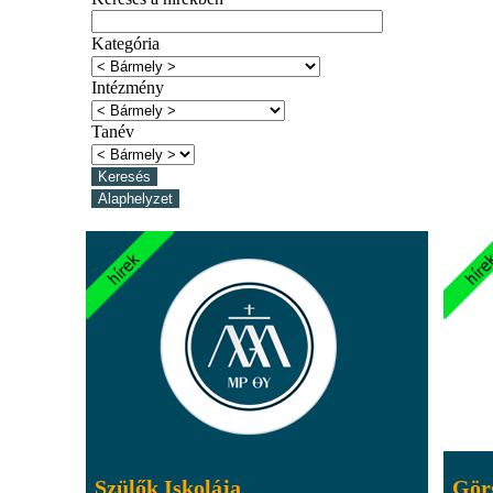
Kategória
Intézmény
Tanév
Szülők Iskolája
Gör