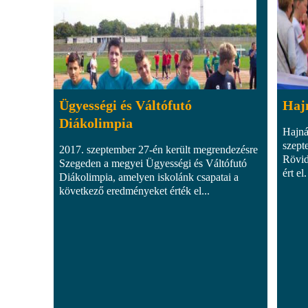
Ügyességi és Váltófutó
Hajn
Diákolimpia
Hajná
szept
2017. szeptember 27-én került megrendezésre
Rövid
Szegeden a megyei Ügyességi és Váltófutó
ért el.
Diákolimpia, amelyen iskolánk csapatai a
következő eredményeket érték el...