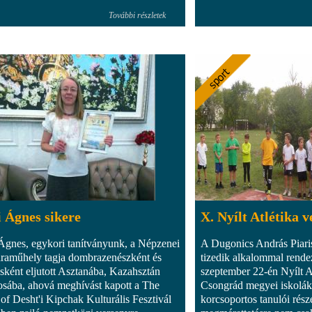
További részletek
 Ágnes sikere
X. Nyílt Atlétika 
Ágnes, egykori tanítványunk, a Népzenei
A Dugonics András Piar
aműhely tagja dombrazenészként és
tizedik alkalommal rend
sként eljutott Asztanába, Kazahsztán
szeptember 22-én Nyílt At
osába, ahová meghívást kapott a The
Csongrád megyei iskolák I.
 of Desht'i Kipchak Kulturális Fesztivál
korcsoportos tanulói rész