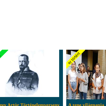
gey Artúr Történelemverseny
A zene világnapja