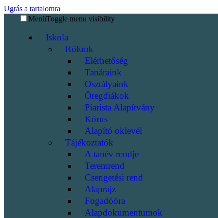
Ugrás a tartalomra
Menü
Toggle menu visibility
Iskola
Rólunk
Elérhetőség
Tanáraink
Osztályaink
Öregdiákok
Piarista Alapítvány
Kórus
Alapító oklevél
Tájékoztatók
A tanév rendje
Teremrend
Csengetési rend
Alaprajz
Fogadóóra
Alapdokumentumok