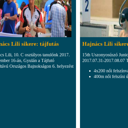
ács Lili sikere: tájfutás
Hajnács Lili siker
cs Lili, 10. C osztályos tanulónk 2017.
15th Uszonyosúszó Junio
ember 16-án, Gyulán a Tájfutó
2017.07.31-2017.08.07 
távú Országos Bajnokságon 6. helyezést
4x200 női felszínvá
400m női felszíni ú