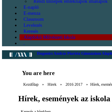
Rendi ünnepek emléknapok imanapok
E-napló
E-menza
Classroom
Levelezés
Keresés
Alapfokú Művészeti Iskola
.
Dugonics András Piarista Gimnázium Alapfo
You are here
Kezdőlap
»
Hirek
»
2016 2017
»
Hírek, esemén
Hírek, események az iskola 
Keresés a hírekben