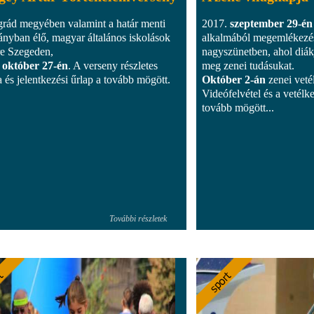
rád megyében valamint a határ menti
2017.
szeptember 29-én
ányban élő, magyar általános iskolások
alkalmából megemlékezést
re Szegeden,
nagyszünetben, ahol diákj
 október 27-én
. A verseny részletes
meg zenei tudásukat.
a és jelentkezési űrlap a tovább mögött.
Október 2-án
zenei veté
Videófelvétel és a vetél
tovább mögött...
További részletek