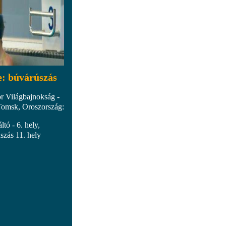
e: búvárúszás
r Világbajnokság -
Tomsk, Oroszország:
ltó - 6. hely,
szás 11. hely