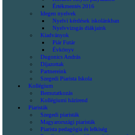
Értékmentés 2016
Idegen nyelvek
Nyelvi kérdések iskolánkban
Nyelvvizsgás diákjaink
Kiadványok
Piár Futár
Évkönyv
Dugonics András
Díjazottak
Partnereink
Szegedi Piarista Iskola
Kollégium
Bemutatkozás
Kollégiumi házirend
Piaristák
Szegedi piaristák
Magyarországi piaristák
Piarista pedagógia és lelkiség