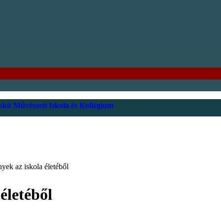
kú Művészeti Iskola és Kollégium
yek az iskola életéből
életéből