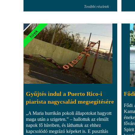
További részletek
Gyűjtés indul a Puerto Rico-i
Fődi
piarista nagycsalád megsegítésére
Fődi 
Kamar
„A Maria hurrikán pokoli állapotokat hagyott
éneke
maga után a szigeten.” – hallottuk az elmúlt
fővár
napok fő híreiben, és láthattuk az ehhez
Spirit
kapcsolódó megrázó képeket is. E pusztítás