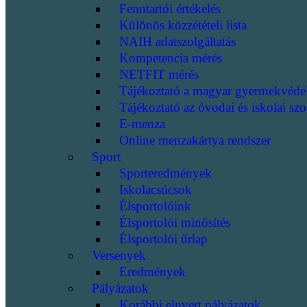
Fenntartói értékelés
Különös közzétételi lista
NAIH adatszolgáltatás
Kompetencia mérés
NETFIT mérés
Tájékoztató a magyar gyermekvéde
Tájékoztató az óvodai és iskolai szo
E-menza
Online menzakártya rendszer
Sport
Sporteredmények
Iskolacsúcsok
Élsportolóink
Élsportolói minősítés
Élsportolói űrlap
Versenyek
Eredmények
Pályázatok
Korábbi elnyert pályázatok