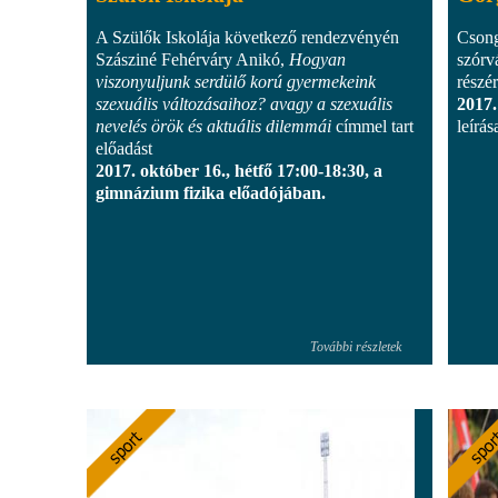
A Szülők Iskolája következő rendezvényén
Csong
Szásziné Fehérváry Anikó,
Hogyan
szórv
viszonyuljunk serdülő korú gyermekeink
részé
szexuális változásaihoz? avagy a szexuális
2017.
nevelés örök és aktuális dilemmái
címmel tart
leírás
előadást
2017. október 16., hétfő 17:00-18:30, a
gimnázium fizika előadójában.
További részletek