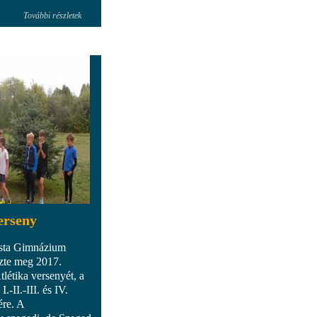
További részletek
verseny
ista Gimnázium
ezte meg 2017.
létika versenyét, a
-II.-III. és IV.
ére. A