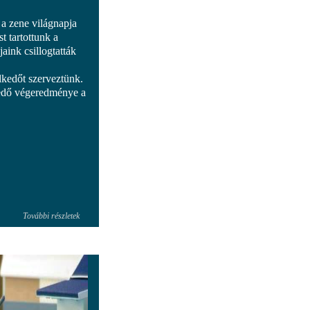
a zene világnapja
 tartottunk a
aink csillogtatták
lkedőt szerveztünk.
kedő végeredménye a
További részletek