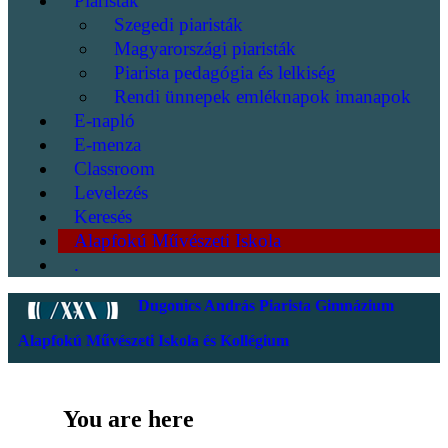
Piaristák
Szegedi piaristák
Magyarországi piaristák
Piarista pedagógia és lelkiség
Rendi ünnepek emléknapok imanapok
E-napló
E-menza
Classroom
Levelezés
Keresés
Alapfokú Művészeti Iskola
.
Dugonics András Piarista Gimnázium
Alapfokú Művészeti Iskola és Kollégium
You are here