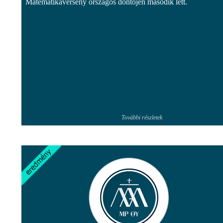
Matematikaverseny országos döntőjén második lett.
További részletek