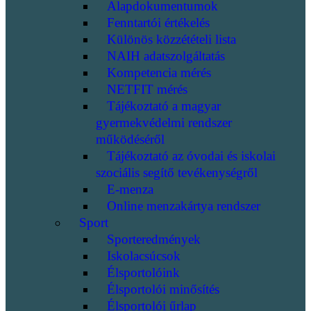
Alapdokumentumok
Fenntartói értékelés
Különös közzétételi lista
NAIH adatszolgáltatás
Kompetencia mérés
NETFIT mérés
Tájékoztató a magyar
gyermekvédelmi rendszer
működéséről
Tájékoztató az óvodai és iskolai
szociális segítő tevékenységről
E-menza
Online menzakártya rendszer
Sport
Sporteredmények
Iskolacsúcsok
Élsportolóink
Élsportolói minősítés
Élsportolói űrlap