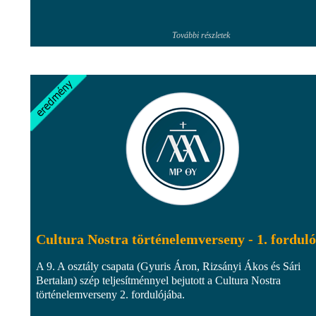
További részletek
Cultura Nostra történelemverseny - 1. forduló
A 9. A osztály csapata (Gyuris Áron, Rizsányi Ákos és Sári
Bertalan) szép teljesítménnyel bejutott a Cultura Nostra
történelemverseny 2. fordulójába.