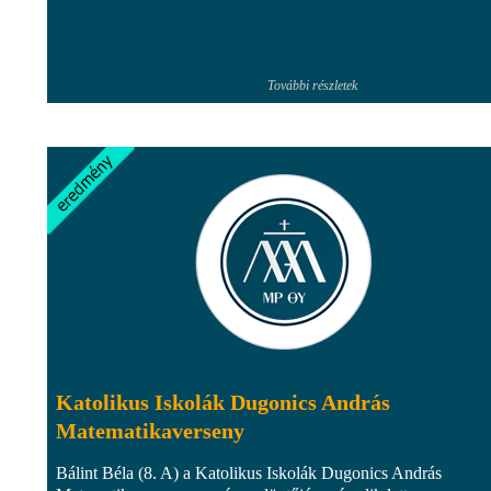
További részletek
Katolikus Iskolák Dugonics András
Matematikaverseny
Bálint Béla (8. A) a Katolikus Iskolák Dugonics András