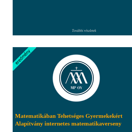
További részletek
Matematikában Tehetséges Gyermekekért
Alapítvány internetes matematikaverseny