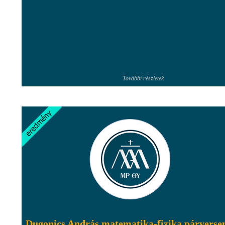
További részletek
Dugonics András matematika-fizika párverse