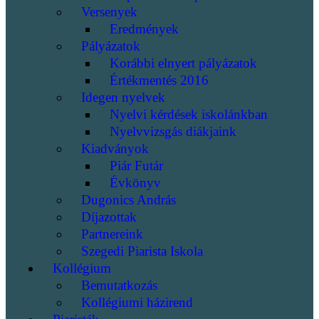
Versenyek
Eredmények
Pályázatok
Korábbi elnyert pályázatok
Értékmentés 2016
Idegen nyelvek
Nyelvi kérdések iskolánkban
Nyelvvizsgás diákjaink
Kiadványok
Piár Futár
Évkönyv
Dugonics András
Díjazottak
Partnereink
Szegedi Piarista Iskola
Kollégium
Bemutatkozás
Kollégiumi házirend