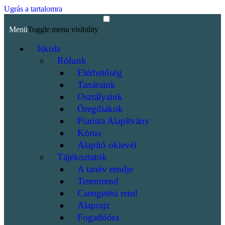
Ugrás a tartalomra
Menü
Toggle menu visibility
Iskola
Rólunk
Elérhetőség
Tanáraink
Osztályaink
Öregdiákok
Piarista Alapítvány
Kórus
Alapító oklevél
Tájékoztatók
A tanév rendje
Teremrend
Csengetési rend
Alaprajz
Fogadóóra