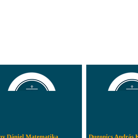
ny Dániel Matematika
Dugonics András 