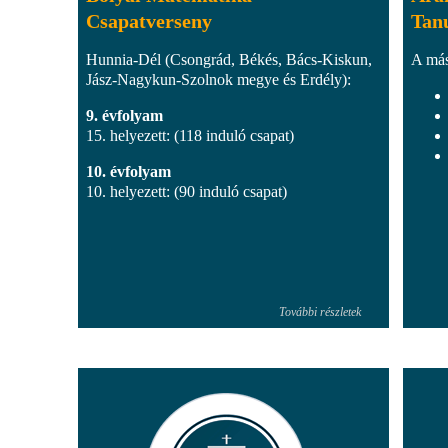
Csapatverseny
Tan
Hunnia-Dél (Csongrád, Békés, Bács-Kiskun,
A más
Jász-Nagykun-Szolnok megye és Erdély):
9. évfolyam
15. helyezett: (118 induló csapat)
10. évfolyam
10. helyezett: (90 induló csapat)
További részletek