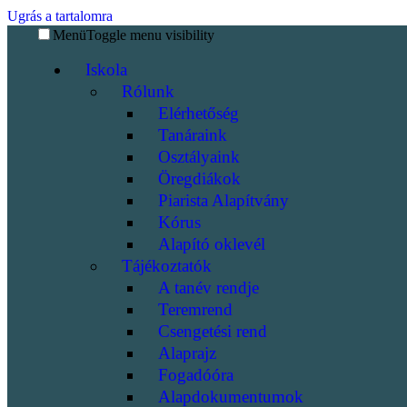
Ugrás a tartalomra
Menü
Toggle menu visibility
Iskola
Rólunk
Elérhetőség
Tanáraink
Osztályaink
Öregdiákok
Piarista Alapítvány
Kórus
Alapító oklevél
Tájékoztatók
A tanév rendje
Teremrend
Csengetési rend
Alaprajz
Fogadóóra
Alapdokumentumok