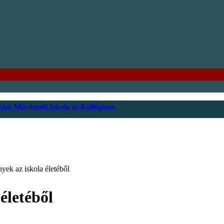
kú Művészeti Iskola és Kollégium
yek az iskola életéből
életéből