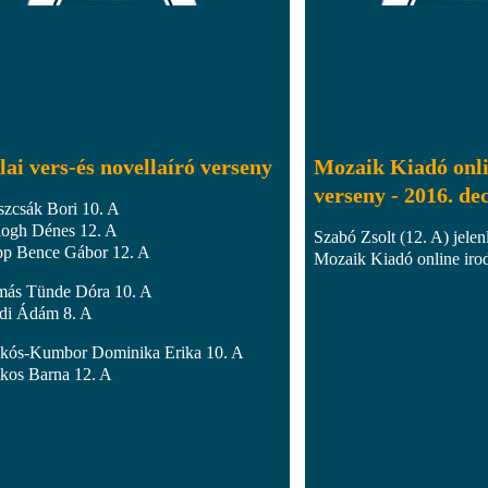
lai vers-és novellaíró verseny
Mozaik Kiadó onli
verseny - 2016. de
szcsák Bori 10. A
logh Dénes 12. A
Szabó Zsolt (12. A) jelenl
pp Bence Gábor 12. A
Mozaik Kiadó online iro
más Tünde Dóra 10. A
di Ádám 8. A
ikós-Kumbor Dominika Erika 10. A
íkos Barna 12. A