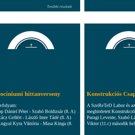
További részletek
ocíniumi hittanverseny
Konstrukciós Csa
évfolyam:
A SzeReTeD Labor és az 
pp Dániel Péter - Szabó Boldizsár (8. A)
meghirdetett Konstrukci
Rácz Gellért - László Imre Tádé (8. A)
Paragi Levente, Szabó Lá
Angyal Kyra Viktória - Masa Kinga (8.
Viktor (11.c) második hel