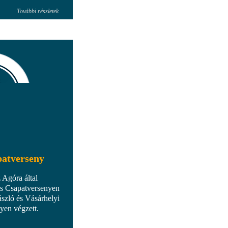
További részletek
patverseny
Agóra által
ós Csapatversenyen
szló és Vásárhelyi
yen végzett.