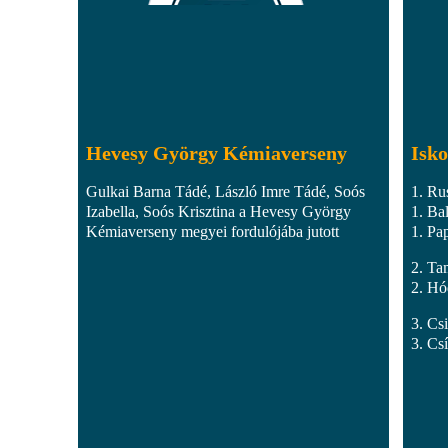
Hevesy György Kémiaverseny
Isko
Gulkai Barna Tádé, László Imre Tádé, Soós
1. Ru
Izabella, Soós Krisztina a Hevesy György
1. Ba
Kémiaverseny megyei fordulójába jutott
1. Pa
2. Ta
2. Hó
3. Cs
3. Cs