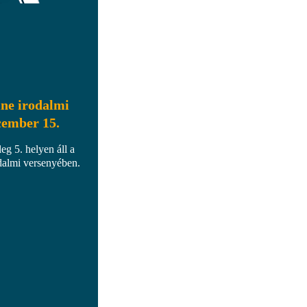
ne irodalmi
cember 15.
eg 5. helyen áll a
dalmi versenyében.