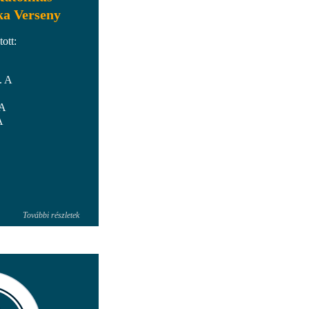
ka Verseny
ott:
. A
 A
A
További részletek