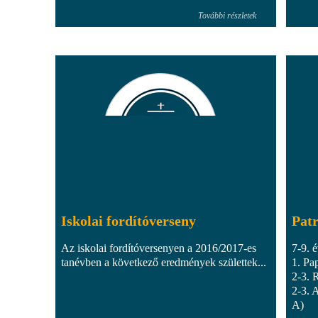
További részletek
Iskolai fordítóverseny
Patr
Az iskolai fordítóversenyen a 2016/2017-es
7-9. 
tanévben a következő eredmények születtek...
1. Pa
2-3. 
2-3. 
A)