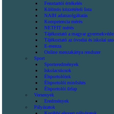
Fenntartói értékelés
Különös közzétételi lista
NAIH adatszolgáltatás
Kompetencia mérés
NETFIT mérés
Tájékoztató a magyar gyermekvéde
Tájékoztató az óvodai és iskolai szo
E-menza
Online menzakártya rendszer
Sport
Sporteredmények
Iskolacsúcsok
Élsportolóink
Élsportolói minősítés
Élsportolói űrlap
Versenyek
Eredmények
Pályázatok
Korábbi elnyert pályázatok