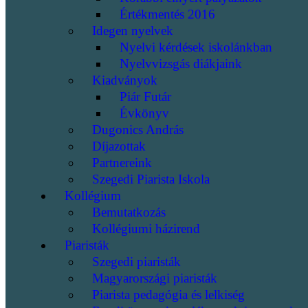
Értékmentés 2016
Idegen nyelvek
Nyelvi kérdések iskolánkban
Nyelvvizsgás diákjaink
Kiadványok
Piár Futár
Évkönyv
Dugonics András
Díjazottak
Partnereink
Szegedi Piarista Iskola
Kollégium
Bemutatkozás
Kollégiumi házirend
Piaristák
Szegedi piaristák
Magyarországi piaristák
Piarista pedagógia és lelkiség