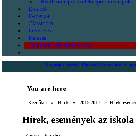
Rendi ünnepek emléknapok imanapok
E-napló
E-menza
Classroom
Levelezés
Keresés
Alapfokú Művészeti Iskola
.
Dugonics András Piarista Gimnázium Alapfo
You are here
Kezdőlap
»
Hirek
»
2016 2017
»
Hírek, esemén
Hírek, események az iskola 
Keresés a hírekben