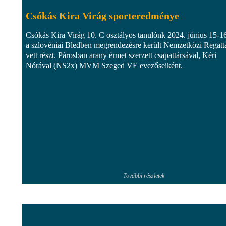
Csókás Kira Virág sporteredménye
Csókás Kira Virág 10. C osztályos tanulónk 2024. június 15-1
a szlovéniai Bledben megrendezésre került Nemzetközi Regatt
vett részt. Párosban arany érmet szerzett csapattársával, Kéri
Nórával (NS2x) MVM Szeged VE evezőseiként.
További részletek