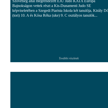
Szövetség által megrendezett EJU Judo KATA Európa
Bajnokságon vettek részt a Kis-Dunamenti Judo SE
képviseletében a Szegedi Piarista Iskola két tanulója, Király D
(tori) 10. A és Kósa Réka (uke) 9. C osztályos tanulók...
További részletek