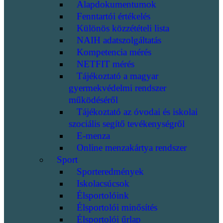
Alapdokumentumok
Fenntartói értékelés
Különös közzétételi lista
NAIH adatszolgáltatás
Kompetencia mérés
NETFIT mérés
Tájékoztató a magyar
gyermekvédelmi rendszer
működéséről
Tájékoztató az óvodai és iskolai
szociális segítő tevékenységről
E-menza
Online menzakártya rendszer
Sport
Sporteredmények
Iskolacsúcsok
Élsportolóink
Élsportolói minősítés
Élsportolói űrlap