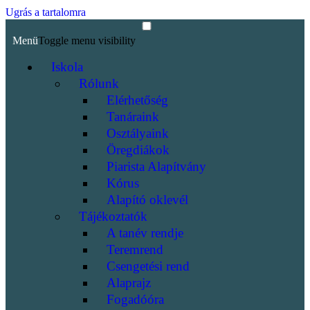
Ugrás a tartalomra
Menü
Toggle menu visibility
Iskola
Rólunk
Elérhetőség
Tanáraink
Osztályaink
Öregdiákok
Piarista Alapítvány
Kórus
Alapító oklevél
Tájékoztatók
A tanév rendje
Teremrend
Csengetési rend
Alaprajz
Fogadóóra