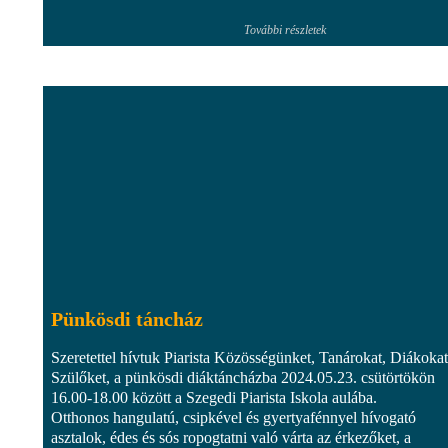
További részletek
Pünkösdi táncház
Szeretettel hívtuk Piarista Közösségünket, Tanárokat, Diákokat
Szülőket, a pünkösdi diáktáncházba 2024.05.23. csütörtökön
16.00-18.00 között a Szegedi Piarista Iskola aulába.
Otthonos hangulatú, csipkével és gyertyafénnyel hívogató
asztalok, édes és sós ropogtatni való várta az érkezőket, a