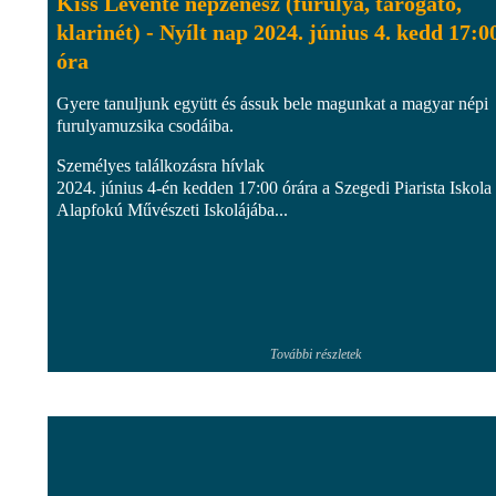
Kiss Levente népzenész (furulya, tárogató,
klarinét) - Nyílt nap 2024. június 4. kedd 17:0
óra
Gyere tanuljunk együtt és ássuk bele magunkat a magyar népi
furulyamuzsika csodáiba.
Személyes találkozásra hívlak
2024. június 4-én kedden 17:00 órára a Szegedi Piarista Iskola
Alapfokú Művészeti Iskolájába...
További részletek