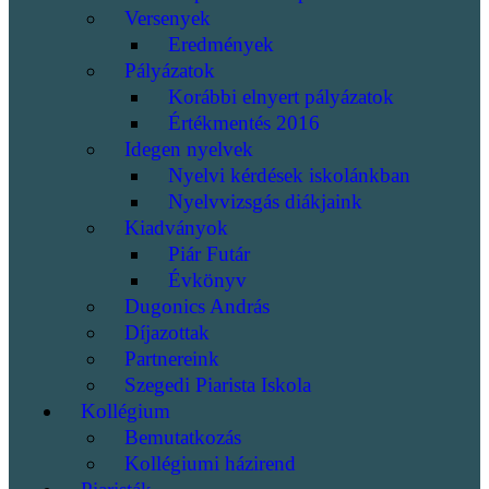
Versenyek
Eredmények
Pályázatok
Korábbi elnyert pályázatok
Értékmentés 2016
Idegen nyelvek
Nyelvi kérdések iskolánkban
Nyelvvizsgás diákjaink
Kiadványok
Piár Futár
Évkönyv
Dugonics András
Díjazottak
Partnereink
Szegedi Piarista Iskola
Kollégium
Bemutatkozás
Kollégiumi házirend