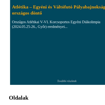
Atlétika – Egyéni és Váltófutó Pályabajnoksá
országos döntő
Országos Atlétikai V-VI. Korcsoportos Egyéni Diákolimpia
(2024.05.25-26., Győr) eredményei...
További részletek
Oldalak