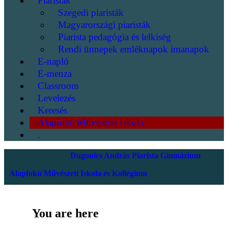
Piaristák
Szegedi piaristák
Magyarországi piaristák
Piarista pedagógia és lelkiség
Rendi ünnepek emléknapok imanapok
E-napló
E-menza
Classroom
Levelezés
Keresés
Alapfokú Művészeti Iskola
.
Dugonics András Piarista Gimnázium
Alapfokú Művészeti Iskola és Kollégium
You are here