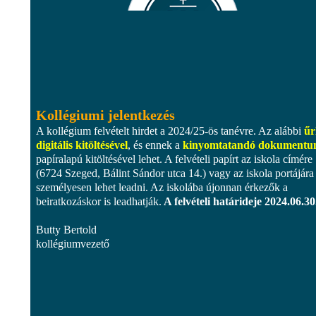
Kollégiumi jelentkezés
A kollégium felvételt hirdet a 2024/25-ös tanévre. Az alábbi
űr
digitális kitöltésével
, és ennek a
kinyomtatandó dokument
papíralapú kitöltésével lehet. A felvételi papírt az iskola címére
(6724 Szeged, Bálint Sándor utca 14.) vagy az iskola portájára
személyesen lehet leadni. Az iskolába újonnan érkezők a
beiratkozáskor is leadhatják.
A felvételi határideje 2024.06.30
Butty Bertold
kollégiumvezető