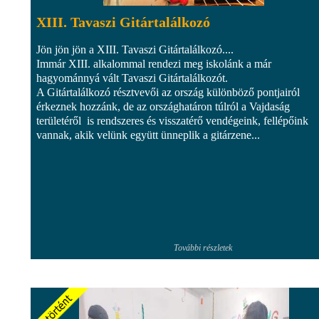
XIII. Tavaszi Gitártalálkozó
Jön jön jön a XIII. Tavaszi Gitártalálkozó....
Immár XIII. alkalommal rendezi meg iskolánk a már
hagyománnyá vált Tavaszi Gitártalálkozót.
A Gitártalálkozó résztvevői az ország különböző pontjairól
érkeznek hozzánk, de az országhatáron túlról a Vajdaság
területéről is rendszeres és visszatérő vendégeink, fellépőink
vannak, akik velünk együtt ünneplik a gitárzene...
További részletek