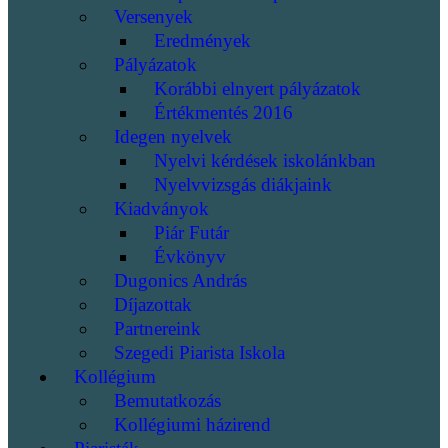
Versenyek
Eredmények
Pályázatok
Korábbi elnyert pályázatok
Értékmentés 2016
Idegen nyelvek
Nyelvi kérdések iskolánkban
Nyelvvizsgás diákjaink
Kiadványok
Piár Futár
Évkönyv
Dugonics András
Díjazottak
Partnereink
Szegedi Piarista Iskola
Kollégium
Bemutatkozás
Kollégiumi házirend