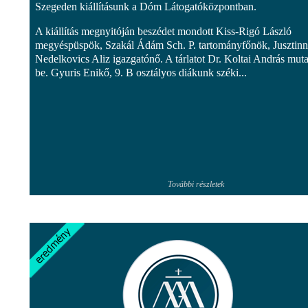
Szegeden kiállításunk a Dóm Látogatóközpontban.
A kiállítás megnyitóján beszédet mondott Kiss-Rigó László
megyéspüspök, Szakál Ádám Sch. P. tartományfőnök, Jusztin
Nedelkovics Aliz igazgatónő. A tárlatot Dr. Koltai András muta
be. Gyuris Enikő, 9. B osztályos diákunk széki...
További részletek