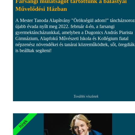
Farsangi mulatságot tartottunk a balástyai
Művelődési Házban
A Mester Tanoda Alapítvány "Örökségül adom!" táncházsoroz
újabb évada nyílt meg 2022. február 4-én, a farsangi
gyermektáncházunkkal, amelyben a Dugonics András Piarista
Gimnázium, Alapfokú Művészeti Iskola és Kollégium fiatal
népzenész növendékei és tanárai közreműködtek, sőt, öregdiá
is beálltak segíteni!
További részletek