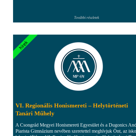
További részletek
VI. Regionális Honismereti – Helytörténeti
Tanári Műhely
A Csongrád Megyei Honismereti Egyesület és a Dugonics And
Piarista Gimnázium nevében szeretettel meghívjuk Önt, az isko