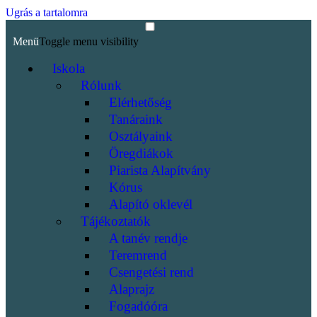
Ugrás a tartalomra
Menü
Toggle menu visibility
Iskola
Rólunk
Elérhetőség
Tanáraink
Osztályaink
Öregdiákok
Piarista Alapítvány
Kórus
Alapító oklevél
Tájékoztatók
A tanév rendje
Teremrend
Csengetési rend
Alaprajz
Fogadóóra