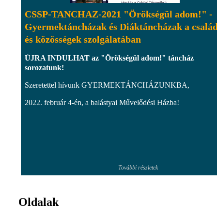
CSSP-TANCHAZ-2021 "Örökségül adom!" -
Gyermektáncházak és Diáktáncházak a csalá
és közösségek szolgálatában
ÚJRA INDULHAT az "Örökségül adom!" táncház
sorozatunk!
Szeretettel hívunk GYERMEKTÁNCHÁZUNKBA,
2022. február 4-én, a balástyai Művelődési Házba!
További részletek
Oldalak