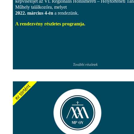
képviselőjét az VI. Regionális Honismereti – Helytörténeti Tan
Műhely találkozóra, melyet
2022. március 4-én
a rendezünk.
A rendezvény részletes programja.
További részletek