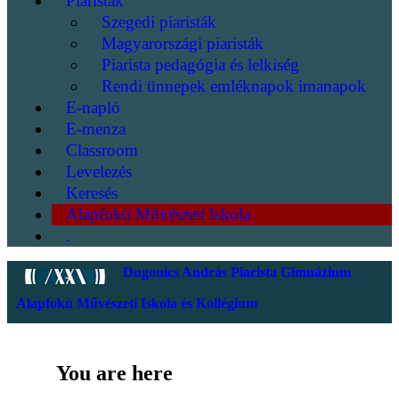
Piaristák
Szegedi piaristák
Magyarországi piaristák
Piarista pedagógia és lelkiség
Rendi ünnepek emléknapok imanapok
E-napló
E-menza
Classroom
Levelezés
Keresés
Alapfokú Művészeti Iskola
.
Dugonics András Piarista Gimnázium
Alapfokú Művészeti Iskola és Kollégium
You are here