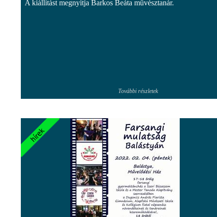
A kiállitást megnyitja Barkos Beáta művésztanár.
További részletek