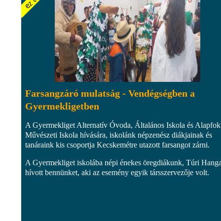
Farsangzáró mulatság - Vendégségben a
Gyermekligetben
A Gyermekliget Alternatív Óvoda, Általános Iskola és Alapfo
Művészeti Iskola hívására, iskolánk népzenész diákjainak és
tanáraink kis csoportja Kecskemétre utazott farsangot zárni.
A Gyermekliget iskolába népi énekes öregdiákunk, Túri Hang
hívott bennünket, aki az esemény egyik társszervezője volt.