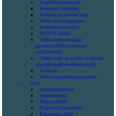
Alapdokumentumok
Fenntartói értékelés
Különös közzétételi lista
NAIH adatszolgáltatás
Kompetencia mérés
NETFIT mérés
Tájékoztató a magyar
gyermekvédelmi rendszer
működéséről
Tájékoztató az óvodai és iskolai
szociális segítő tevékenységről
E-menza
Online menzakártya rendszer
Sport
Sporteredmények
Iskolacsúcsok
Élsportolóink
Élsportolói minősítés
Élsportolói űrlap