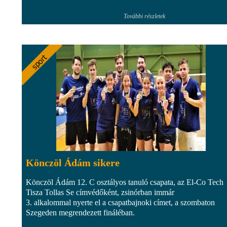
További részletek
Könczöl Ádám sikere
Könczöl Ádám 12. C osztályos tanuló csapata, az El-Co Tech
Tisza Tollas Se címvédőként, zsinórban immár
3. alkalommal nyerte el a csapatbajnoki címet, a szombaton
Szegeden megrendezett fináléban.