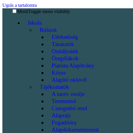
Ugrás a tartalomra
Menü
Toggle menu visibility
Iskola
Rólunk
Elérhetőség
Tanáraink
Osztályaink
Öregdiákok
Piarista Alapítvány
Kórus
Alapító oklevél
Tájékoztatók
A tanév rendje
Teremrend
Csengetési rend
Alaprajz
Fogadóóra
Alapdokumentumok