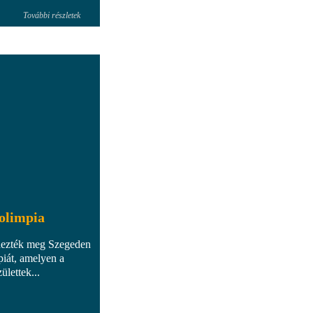
További részletek
olimpia
dezték meg Szegeden
iát, amelyen a
lettek...