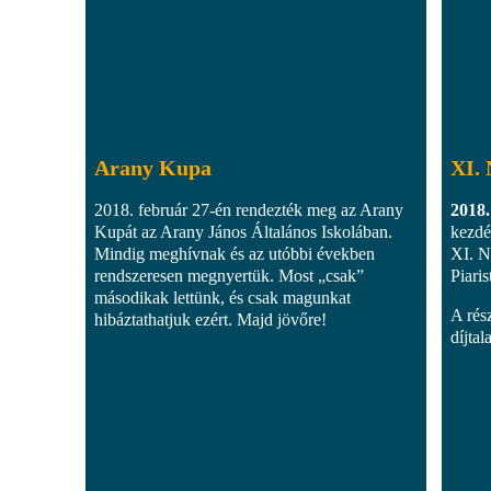
Arany Kupa
XI. 
2018. február 27-én rendezték meg az Arany
2018.
Kupát az Arany János Általános Iskolában.
kezdé
Mindig meghívnak és az utóbbi években
XI. N
rendszeresen megnyertük. Most „csak”
Piari
másodikak lettünk, és csak magunkat
A rés
hibáztathatjuk ezért. Majd jövőre!
díjtal