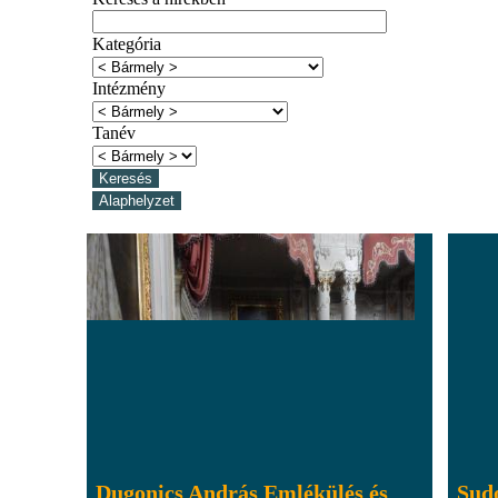
Kategória
Intézmény
Tanév
Dugonics András Emlékülés és
Sud