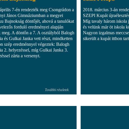
április 7-én rendezték meg Csongrádon a
2018. március 3-án rend
nyi János Gimnáziumban a megyei
SZEPI Kupát újraélesztés
u Bajnokság döntőjét, ahová a tanulókat
Míg tavaly három iskola j
evelezős forduló eredményei alapján
és velünk már öt iskola k
k meg. A döntőn a 7. A osztályból Balogh
Nagyon izgalmas meccsek
ia és Gulkai Janka vett részt, mindketten
sikerült a kupát itthon tar
n szép eredménnyel végeztek: Balogh
cia 2. helyezéssel, míg Gulkai Janka 3.
éssel zárta a versenyt.
További részletek