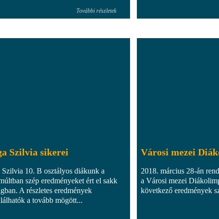
További részletek
a Szilvia sikerei
Városi mezei Diák
 Szilvia 10. B osztályos diákunk a
2018. március 28-án ren
múltban szép eredményeket ért el sakk
a Városi mezei Diákolimp
ágban. A részletes eredmények
következő eredmények szü
lálhatók a tovább mögött...