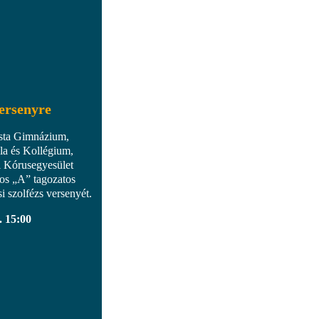
versenyre
sta Gimnázium,
la és Kollégium,
i Kórusegyesület
os „A” tagozatos
i szolfézs versenyét.
. 15:00