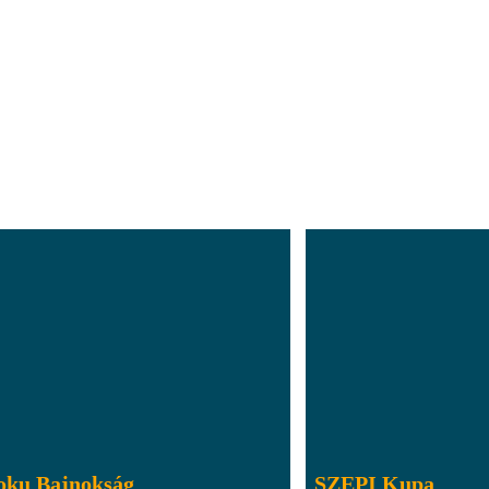
oku Bajnokság
SZEPI Kupa