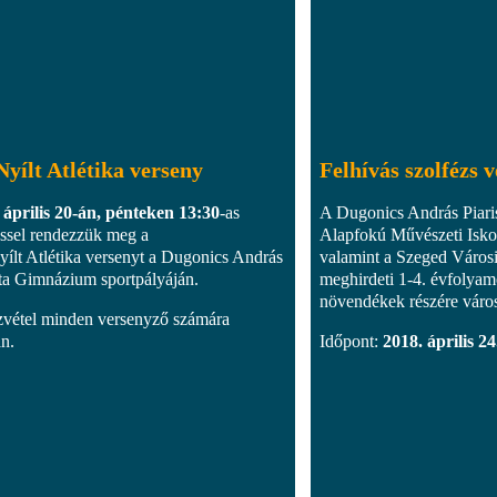
Nyílt Atlétika verseny
Felhívás szolfézs 
 április 20-án, pénteken 13:30
-as
A Dugonics András Piari
ssel rendezzük meg a
Alapfokú Művészeti Isko
yílt Atlétika versenyt a Dugonics András
valamint a Szeged Város
sta Gimnázium sportpályáján.
meghirdeti 1-4. évfolyam
növendékek részére város
zvétel minden versenyző számára
an.
Időpont:
2018. április 24