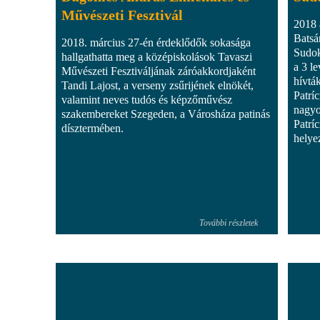
Művészeti Fesztivál
2018 
Batsá
2018. március 27-én érdeklődők sokasága
Sudok
hallgathatta meg a középiskolások Tavaszi
a 3 l
Művészeti Fesztiváljának záróakkordjaként
hívtá
Tandi Lajost, a verseny zsűrijének elnökét,
Patríc
valamint neves tudós és képzőművész
nagyo
szakembereket Szegeden, a Városháza patinás
Patrí
dísztermében.
helyez
További részletek