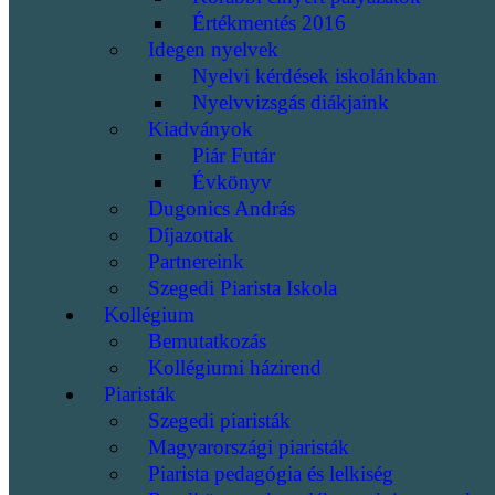
Értékmentés 2016
Idegen nyelvek
Nyelvi kérdések iskolánkban
Nyelvvizsgás diákjaink
Kiadványok
Piár Futár
Évkönyv
Dugonics András
Díjazottak
Partnereink
Szegedi Piarista Iskola
Kollégium
Bemutatkozás
Kollégiumi házirend
Piaristák
Szegedi piaristák
Magyarországi piaristák
Piarista pedagógia és lelkiség