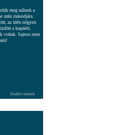
eztük meg nálunk a
e után másodjára.
ött, az idén négyen
üzdött a kupáért.
 voltak. Sajnos nem
tani!
További részletek