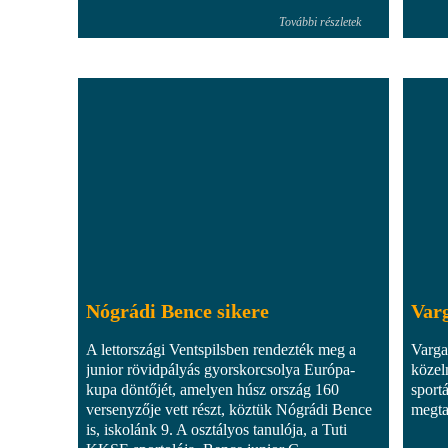
További részletek
Nógrádi Bence sikere
Varg
A lettországi Ventspilsben rendezték meg a
Varga
junior rövidpályás gyorskorcsolya Európa-
közel
kupa döntőjét, amelyen húsz ország 160
sport
versenyzője vett részt, köztük Nógrádi Bence
megta
is, iskolánk 9. A osztályos tanulója, a Tuti