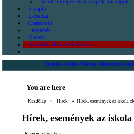
Rendi ünnepek emléknapok imanapok
E-napló
E-menza
Classroom
Levelezés
Keresés
Alapfokú Művészeti Iskola
.
Dugonics András Piarista Gimnázium Alapfo
You are here
Kezdőlap
»
Hirek
»
Hírek, események az iskola él
Hírek, események az iskola 
Keresés a hírekben