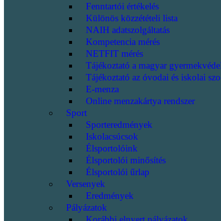
Fenntartói értékelés
Különös közzétételi lista
NAIH adatszolgáltatás
Kompetencia mérés
NETFIT mérés
Tájékoztató a magyar gyermekvéde
Tájékoztató az óvodai és iskolai szo
E-menza
Online menzakártya rendszer
Sport
Sporteredmények
Iskolacsúcsok
Élsportolóink
Élsportolói minősítés
Élsportolói űrlap
Versenyek
Eredmények
Pályázatok
Korábbi elnyert pályázatok