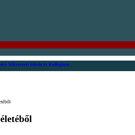
kú Művészeti Iskola és Kollégium
etéből
életéből