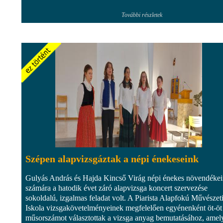
További részletek
Szépen alapvizsgáztak a népi énekeseink
Gulyás András és Hajda Kincső Virág népi énekes növendéke
számára a hatodik évet záró alapvizsga koncert szervezése
sokoldalú, izgalmas feladat volt. A Piarista Alapfokú Művészet
Iskola vizsgakövetelményeinek megfelelően egyénenként öt-öt
műsorszámot választottak a vizsga anyag bemutatásához, amel