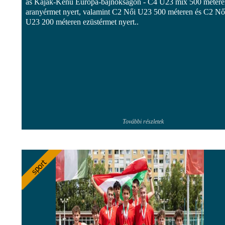
as Kajak-Kenu Európa-bajnokságon - C4 U23 mix 500 métere
aranyérmet nyert, valamint C2 Női U23 500 méteren és C2 Nő
U23 200 méteren ezüstérmet nyert..
További részletek