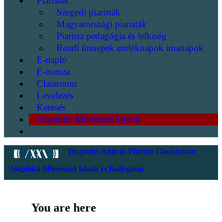
Piaristák
Szegedi piaristák
Magyarországi piaristák
Piarista pedagógia és lelkiség
Rendi ünnepek emléknapok imanapok
E-napló
E-menza
Classroom
Levelezés
Keresés
Alapfokú Művészeti Iskola
.
Dugonics András Piarista Gimnázium
Alapfokú Művészeti Iskola és Kollégium
You are here