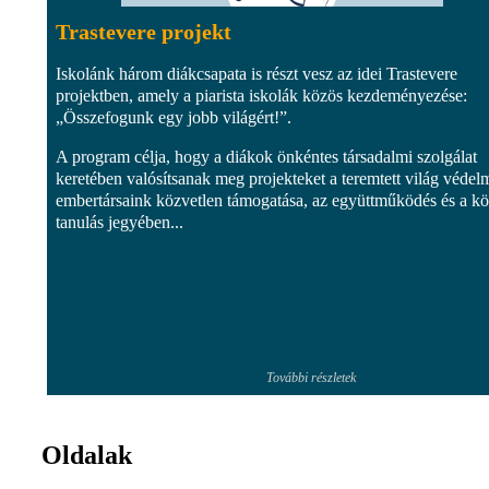
Trastevere projekt
Iskolánk három diákcsapata is részt vesz az idei Trastevere
projektben, amely a piarista iskolák közös kezdeményezése:
„Összefogunk egy jobb világért!”.
A program célja, hogy a diákok önkéntes társadalmi szolgálat
keretében valósítsanak meg projekteket a teremtett világ védel
embertársaink közvetlen támogatása, az együttműködés és a k
tanulás jegyében...
További részletek
Oldalak