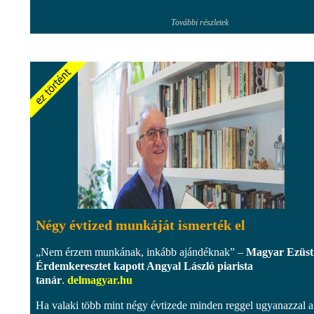
További részletek
Négy évtized munkáját ismerték el
„Nem érzem munkának, inkább ajándéknak” –
Magyar Ezüst
Érdemkeresztet kapott Angyal László piarista
tanár
.
delmagyar.hu
Ha valaki több mint négy évtizede minden reggel ugyanazzal a