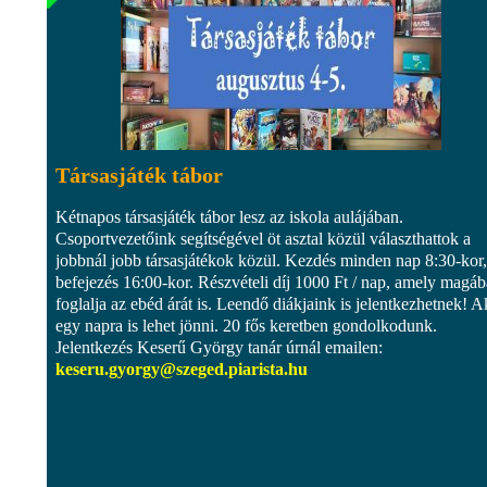
Társasjáték tábor
Kétnapos társasjáték tábor lesz az iskola aulájában.
Csoportvezetőink segítségével öt asztal közül választhattok a
jobbnál jobb társasjátékok közül. Kezdés minden nap 8:30-kor,
befejezés 16:00-kor. Részvételi díj 1000 Ft / nap, amely magá
foglalja az ebéd árát is. Leendő diákjaink is jelentkezhetnek! A
egy napra is lehet jönni. 20 fős keretben gondolkodunk.
Jelentkezés Keserű György tanár úrnál emailen:
keseru.gyorgy@szeged.piarista.hu