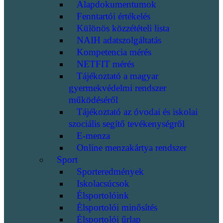
Alapdokumentumok
Fenntartói értékelés
Különös közzétételi lista
NAIH adatszolgáltatás
Kompetencia mérés
NETFIT mérés
Tájékoztató a magyar
gyermekvédelmi rendszer
működéséről
Tájékoztató az óvodai és iskolai
szociális segítő tevékenységről
E-menza
Online menzakártya rendszer
Sport
Sporteredmények
Iskolacsúcsok
Élsportolóink
Élsportolói minősítés
Élsportolói űrlap