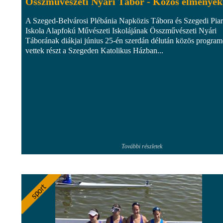
Összművészeti Nyári Tábor - Közös élmények
A Szeged-Belvárosi Plébánia Napközis Tábora és Szegedi Piar
Iskola Alapfokú Művészeti Iskolájának Összművészeti Nyári
Táborának diákjai június 25-én szerdán délután közös progra
vettek részt a Szegeden Katolikus Házban...
További részletek