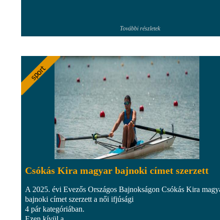
További részletek
Csókás Kira magyar bajnoki címet szerzett
A 2025. évi Evezős Országos Bajnokságon Csókás Kira magy
bajnoki címet szerzett a női ifjúsági
4 pár kategóriában.
Ezen kívül a