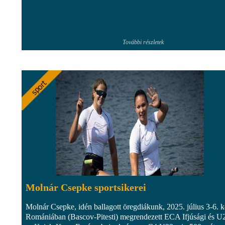
További részletek
Molnár Csepke sportsikerei
Molnár Csepke, idén ballagott öregdiákunk, 2025. július 3-6. k
Romániában (Bascov-Pitesti) megrendezett ECA Ifjúsági és U