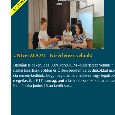
UNIverZOOM –Kísérletezz velünk!
Iskolánk is bekerült az „UNIverZOOM –Kísérletezz velünk!”
fizikai kísérletek Földön és Űrben programba. A diákokkal na
óta reménykedtünk, hogy megtörténik a fellövés vagy legalább
megérkezik a KIT csomag, ami a kísérleti eszközöket tartalmaz
Ez utóbbira június 18-án került sor...