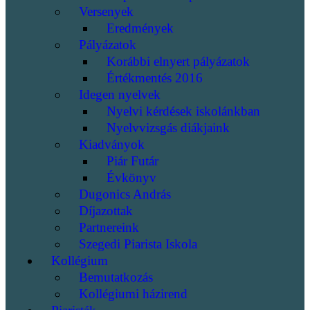
Versenyek
Eredmények
Pályázatok
Korábbi elnyert pályázatok
Értékmentés 2016
Idegen nyelvek
Nyelvi kérdések iskolánkban
Nyelvvizsgás diákjaink
Kiadványok
Piár Futár
Évkönyv
Dugonics András
Díjazottak
Partnereink
Szegedi Piarista Iskola
Kollégium
Bemutatkozás
Kollégiumi házirend