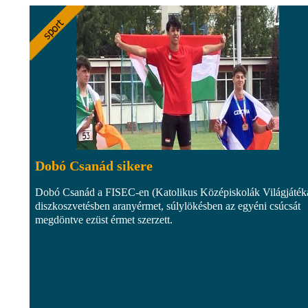
Dobó Csanád sikere
Dobó Csanád a FISEC-en (Katolikus Középiskolák Világjáték
diszkoszvetésben aranyérmet, súlylökésben az egyéni csúcsát
megdöntve ezüst érmet szerzett.