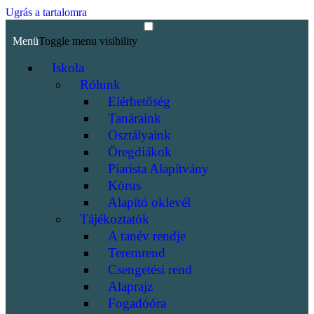
Ugrás a tartalomra
Menü
Toggle menu visibility
Iskola
Rólunk
Elérhetőség
Tanáraink
Osztályaink
Öregdiákok
Piarista Alapítvány
Kórus
Alapító oklevél
Tájékoztatók
A tanév rendje
Teremrend
Csengetési rend
Alaprajz
Fogadóóra