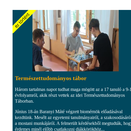
Természettudományos tábor
Három tartalmas napot tudhat maga mögött az a 17 tanuló a 9-
évfolyamról, akik részt vettek az idei Természettudományos
Táborban.
Június 18-án Baranyi Máté végzett biomérnök előadásával
kezdtünk. Mesélt az egyetemi tanulmányairól, a szakosodásáról
a mostani munkájáról. A felmerült kérdésekből megtudták, hog
érdemes minél előbb csatlakozni diákkörökhöz...