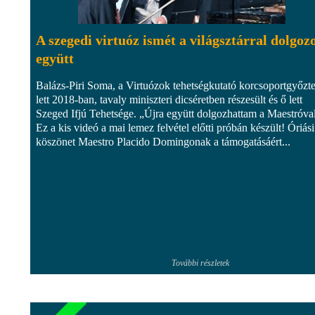
A szegedi virtuóz ismét a világsztárral dolgoz
együtt
Balázs-Piri Soma, a Virtuózok tehetségkutató korcsoportgyőzt
lett 2018-ban, tavaly miniszteri dicséretben részesült és ő lett
Szeged Ifjú Tehetsége. „Újra együtt dolgozhattam a Maestróva
Ez a kis videó a mai lemez felvétel előtti próbán készült! Óriási
köszönet Maestro Placido Domingonak a támogatásáért...
További részletek