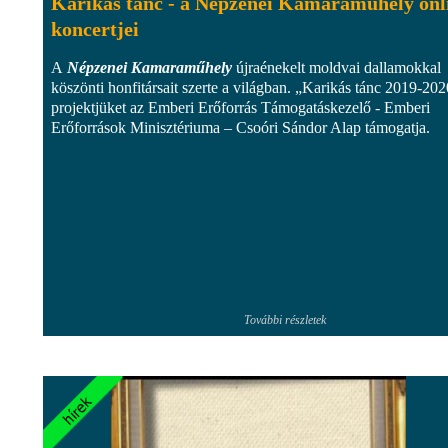
Karikás tánc - a Népzenei Kamaraműhely onl
koncertjei
A
Népzenei Kamaraműhely
újraénekelt moldvai dallamokkal
köszönti honfitársait szerte a világban. „Karikás tánc 2019-202
projektjüket az Emberi Erőforrás Támogatáskezelő - Emberi
Erőforrások Minisztériuma – Csoóri Sándor Alap támogatja.
További részletek