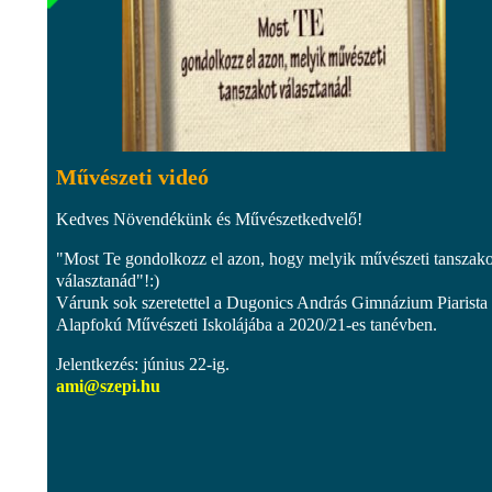
Művészeti videó
Kedves Növendékünk és Művészetkedvelő!
"Most Te gondolkozz el azon, hogy melyik művészeti tanszako
választanád"!:)
Várunk sok szeretettel a Dugonics András Gimnázium Piarista
Alapfokú Művészeti Iskolájába a 2020/21-es tanévben.
Jelentkezés: június 22-ig.
ami@szepi.hu