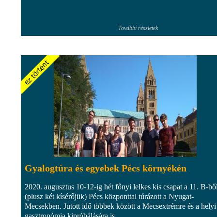
További részletek
Gyalogtúra és egyebek Pécs környékén
2020. augusztus 10-12-ig hét főnyi lelkes kis csapat a 11. B-bő
(plusz két kísérőjük) Pécs központtal túrázott a Nyugat-
Mecsekben. Jutott idő többek között a Mecsextrémre és a helyi
gasztronómia kipróbálására is.