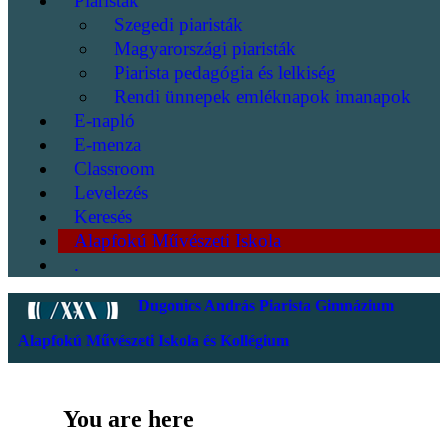
Piaristák
Szegedi piaristák
Magyarországi piaristák
Piarista pedagógia és lelkiség
Rendi ünnepek emléknapok imanapok
E-napló
E-menza
Classroom
Levelezés
Keresés
Alapfokú Művészeti Iskola
.
Dugonics András Piarista Gimnázium
Alapfokú Művészeti Iskola és Kollégium
You are here