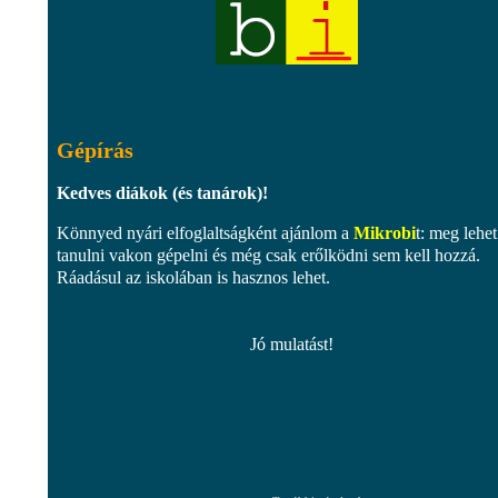
Gépírás
Kedves diákok (és tanárok)!
Könnyed nyári elfoglaltságként ajánlom a
Mikrobi
t: meg lehet
tanulni vakon gépelni és még csak erőlködni sem kell hozzá.
Ráadásul az iskolában is hasznos lehet.
Jó mulatást!