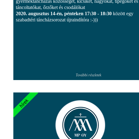
gyermektáncházas közösséget, kicsiket, nagyokat, tipegőket és
táncoltatókat, őrzőket és csodálókat
2020. augusztus 14-én, pénteken 17:30 - 18:30
között egy
szabadtéri táncházsorozat újraindítóra :-)))
További részletek