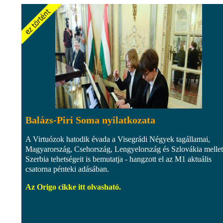
Balázs-Piri Soma nyilatkozata
A Virtuózok hatodik évada a Visegrádi Négyek tagállamai,
Magyarország, Csehország, Lengyelország és Szlovákia mellet
Szerbia tehetségeit is bemutatja - hangzott el az M1 aktuális
csatorna pénteki adásában.
Az Origo cikke itt olvasható.