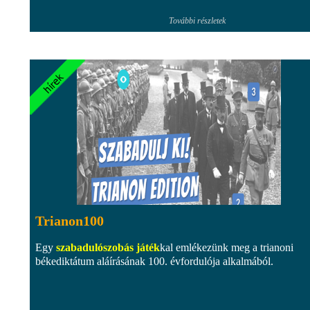
További részletek
Trianon100
Egy
szabadulószobás játék
kal emlékezünk meg a trianoni
békediktátum aláírásának 100. évfordulója alkalmából.