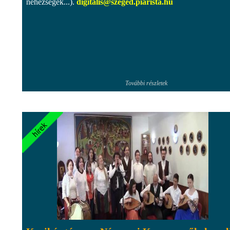
nehézségek...).
digitalis@szeged.piarista.hu
További részletek