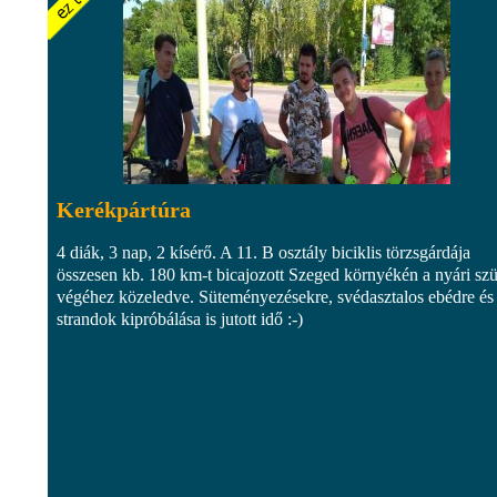
Kerékpártúra
4 diák, 3 nap, 2 kísérő. A 11. B osztály biciklis törzsgárdája
összesen kb. 180 km-t bicajozott Szeged környékén a nyári sz
végéhez közeledve. Süteményezésekre, svédasztalos ebédre és
strandok kipróbálása is jutott idő :-)