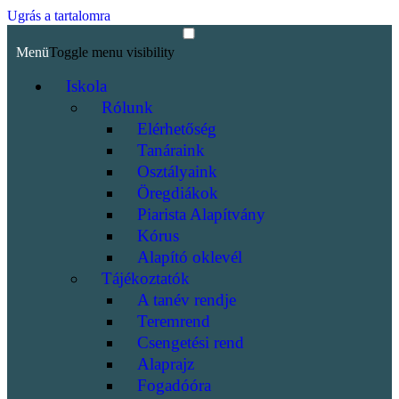
Ugrás a tartalomra
Menü
Toggle menu visibility
Iskola
Rólunk
Elérhetőség
Tanáraink
Osztályaink
Öregdiákok
Piarista Alapítvány
Kórus
Alapító oklevél
Tájékoztatók
A tanév rendje
Teremrend
Csengetési rend
Alaprajz
Fogadóóra