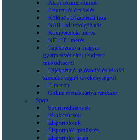
Alapdokumentumok
Fenntartói értékelés
Különös közzétételi lista
NAIH adatszolgáltatás
Kompetencia mérés
NETFIT mérés
Tájékoztató a magyar
gyermekvédelmi rendszer
működéséről
Tájékoztató az óvodai és iskolai
szociális segítő tevékenységről
E-menza
Online menzakártya rendszer
Sport
Sporteredmények
Iskolacsúcsok
Élsportolóink
Élsportolói minősítés
Élsportolói űrlap