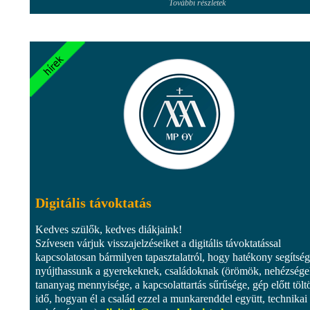
További részletek
Digitális távoktatás
Kedves szülők, kedves diákjaink!
Szívesen várjuk visszajelzéseiket a digitális távoktatással
kapcsolatosan bármilyen tapasztalatról, hogy hatékony segítség
nyújthassunk a gyerekeknek, családoknak (örömök, nehézsége
tananyag mennyisége, a kapcsolattartás sűrűsége, gép előtt töltö
idő, hogyan él a család ezzel a munkarenddel együtt, technikai