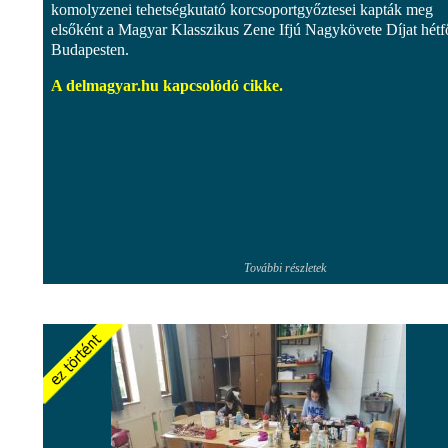
komolyzenei tehetségkutató korcsoportgyőztesei kapták meg
elsőként a Magyar Klasszikus Zene Ifjú Nagykövete Díjat hétf
Budapesten.
A delmagyar.hu kapcsolódó cikke.
További részletek