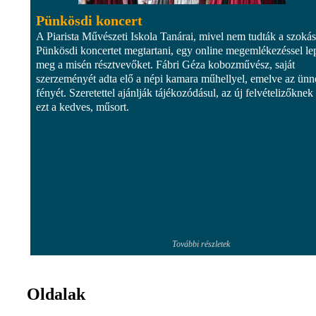
Pünkösdi koncert
A Piarista Művészeti Iskola Tanárai, mivel nem tudták a szoká
Pünkösdi koncertet megtartani, egy online megemlékezéssel le
meg a misén résztvevőket. Fábri Géza kobozművész, saját
szerzeményét adta elő a népi kamara műhellyel, emelve az ünn
fényét. Szeretettel ajánlják tájékozódásul, az új felvételizőknek 
ezt a kedves, műsort.
További részletek
Oldalak