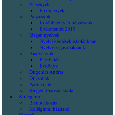
Versenyek
Eredmények
Pályázatok
Korábbi elnyert pályázatok
Értékmentés 2016
Idegen nyelvek
Nyelvi kérdések iskolánkban
Nyelvvizsgás diákjaink
Kiadványok
Piár Futár
Évkönyv
Dugonics András
Díjazottak
Partnereink
Szegedi Piarista Iskola
Kollégium
Bemutatkozás
Kollégiumi házirend