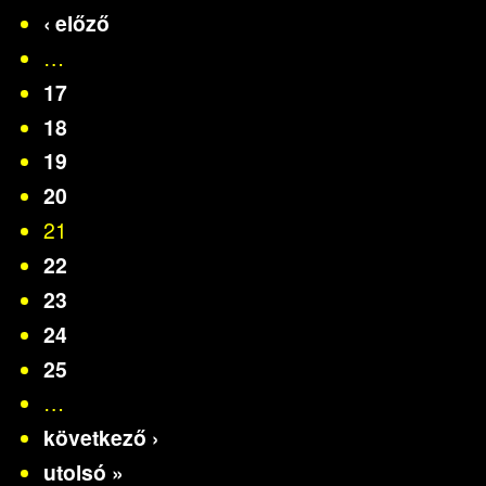
‹ előző
…
17
18
19
20
21
22
23
24
25
…
következő ›
utolsó »