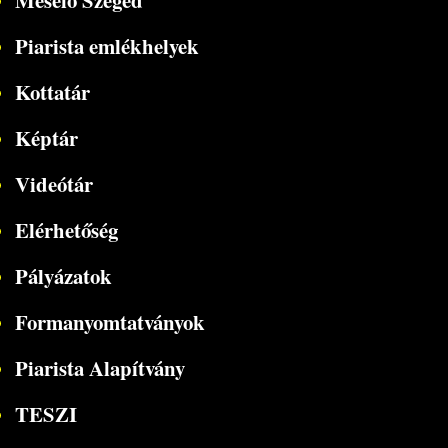
Mesélő Szeged
Piarista emlékhelyek
Kottatár
Képtár
Videótár
Elérhetőség
Pályázatok
Formanyomtatványok
Piarista Alapítvány
TESZI