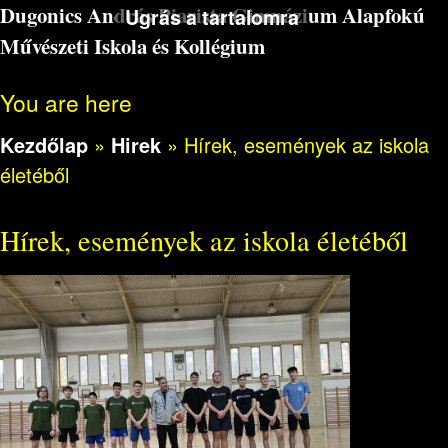
Dugonics András Piarista Gimnázium Alapfokú
Ugrás a tartalomra
Művészeti Iskola és Kollégium
You are here
Kezdőlap
»
Hirek
»
Hírek, események az iskola
életéből
Hírek, események az iskola életéből