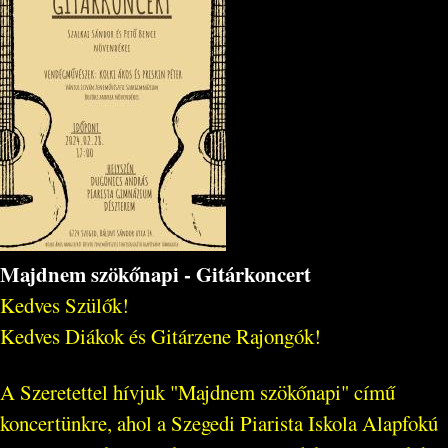
Majdnem szökőnapi - Gitárkoncert
Kedves Szülők!
Kedves Diákok és Gitárzene Rajongók!
A Szeretettel hívjuk "Majdnem szökőnapi" című
koncertünkre, ahol a Szegedi Piarista Iskola Alapfokú