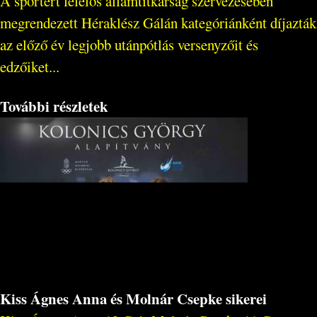
A sportért felelős államtitkárság szervezésében
megrendezett Héraklész Gálán kategóriánként díjazták
az előző év legjobb utánpótlás versenyzőit és
edzőiket...
További részletek
Kiss Ágnes Anna és Molnár Csepke sikerei