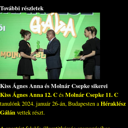
További részletek
Kiss Ágnes Anna és Molnár Csepke sikerei
Kiss Ágnes Anna 12. C
Molnár Csepke 11. C
és
Héraklész
tanulónk 2024. január 26-án, Budapesten a
Gálán
vettek részt.