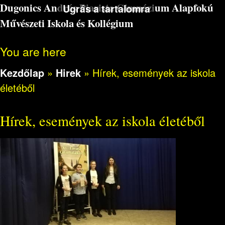
Dugonics András Piarista Gimnázium Alapfokú
Ugrás a tartalomra
Művészeti Iskola és Kollégium
You are here
Kezdőlap
»
Hirek
»
Hírek, események az iskola
életéből
Hírek, események az iskola életéből