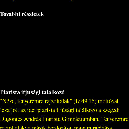
További részletek
Piarista ifjúsági találkozó
"Nézd, tenyeremre rajzoltalak" (Iz 49,16) mottóval
lezajlott az idei piarista ifjúsági találkozó a szegedi
Dugonics András Piarista Gimnáziumban. Tenyeremre
rajzoltalak: a másik hordozása, magam rábízása