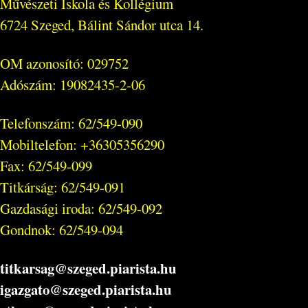
Művészeti Iskola és Kollégium
6724 Szeged, Bálint Sándor utca 14.
OM azonosító: 029752
Adószám: 19082435-2-06
Telefonszám: 62/549-090
Mobiltelefon: +36305356290
Fax: 62/549-099
Titkárság: 62/549-091
Gazdasági iroda: 62/549-092
Gondnok: 62/549-094
titkarsag@szeged.piarista.hu
igazgato@szeged.piarista.hu