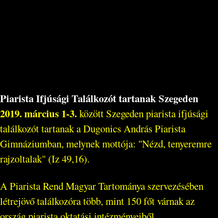
Piarista Ifjúsági Találkozót tartanak Szegeden
2019. március 1-3.
között Szegeden piarista ifjúsági
találkozót tartanak a Dugonics András Piarista
Gimnáziumban, melynek mottója: "Nézd, tenyeremre
rajzoltalak" (Iz 49,16).
A Piarista Rend Magyar Tartománya szervezésében
létrejövő találkozóra több, mint 150 főt várnak az
ország piarista oktatási intézményeiből.