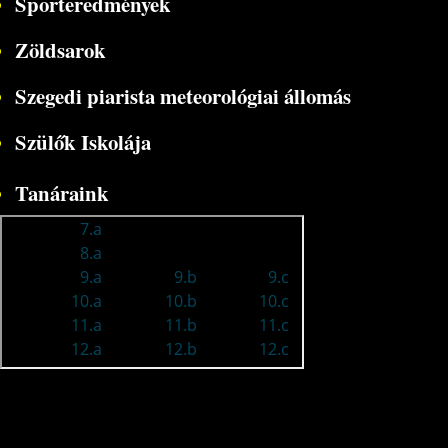
Sporteredmények
Zöldsarok
Szegedi piarista meteorológiai állomás
Szülők Iskolája
Tanáraink