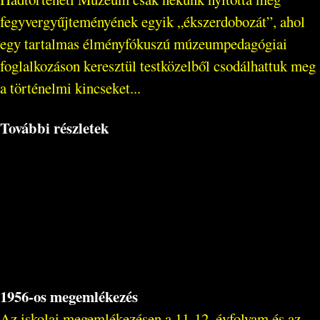
fegyvergyűjteményének egyik „ékszerdobozát”, ahol
egy tartalmas élményfókuszú múzeumpedagógiai
foglalkozáson keresztül testközelből csodálhattuk meg
a történelmi kincseket...
További részletek
1956-os megemlékezés
Az iskolai megemlékezésen a 11-12. évfolyam és az