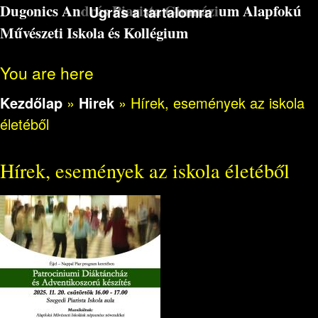
Dugonics András Piarista Gimnázium Alapfokú
Ugrás a tartalomra
Művészeti Iskola és Kollégium
You are here
Kezdőlap
»
Hirek
»
Hírek, események az iskola
életéből
Hírek, események az iskola életéből