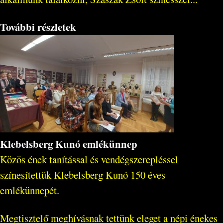
További részletek
Klebelsberg Kunó emlékünnep
Közös ének tanítással és vendégszerepléssel
színesítettük Klebelsberg Kunó 150 éves
emlékünnepét.
Megtisztelő meghívásnak tettünk eleget a népi énekes