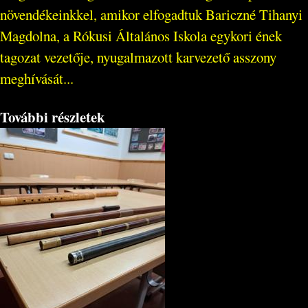
növendékeinkkel, amikor elfogadtuk Bariczné Tihanyi
Magdolna, a Rókusi Általános Iskola egykori ének
tagozat vezetője, nyugalmazott karvezető asszony
meghívását...
További részletek