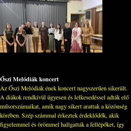
Őszi Melódiák koncert
Az Őszi Melódiák ének koncert nagyszerűen sikerült.
A diákok rendkívül ügyesen és lelkesedéssel adták elő
műsorszámaikat, amik nagy sikert arattak a közönség
körében. Szép számmal érkeztek érdeklődők, akik
figyelemmel és örömmel hallgatták a fellépőket, így