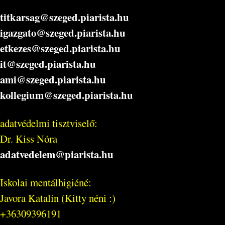
titkarsag@szeged.piarista.hu
igazgato@szeged.piarista.hu
etkezes@szeged.piarista.hu
it@szeged.piarista.hu
ami@szeged.piarista.hu
kollegium@szeged.piarista.hu
adatvédelmi tisztviselő:
Dr. Kiss Nóra
adatvedelem@piarista.hu
Iskolai mentálhigiéné:
Javora Katalin (Kitty néni :)
+36309396191