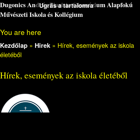
Dugonics András Piarista Gimnázium Alapfokú
Ugrás a tartalomra
Művészeti Iskola és Kollégium
You are here
Kezdőlap
»
Hirek
»
Hírek, események az iskola
életéből
Hírek, események az iskola életéből