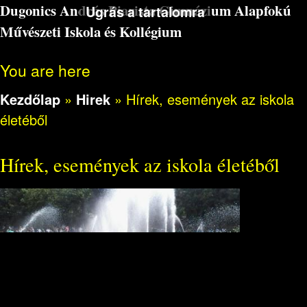
Dugonics András Piarista Gimnázium Alapfokú
Ugrás a tartalomra
Művészeti Iskola és Kollégium
You are here
Kezdőlap
»
Hirek
»
Hírek, események az iskola
életéből
Hírek, események az iskola életéből