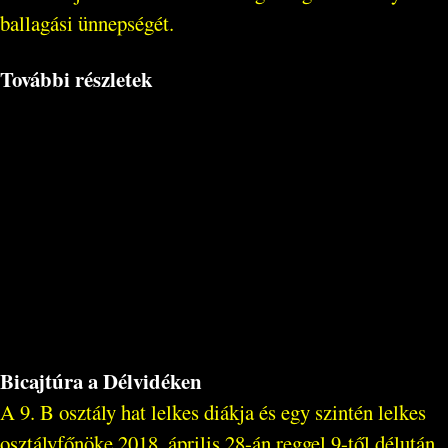
ballagási ünnepségét.
További részletek
Bicajtúra a Délvidéken
A 9. B osztály hat lelkes diákja és egy szintén lelkes
osztályfőnöke 2018. április 28-án reggel 9-től délután