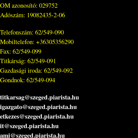
OM azonosító: 029752
Adószám: 19082435-2-06
Telefonszám: 62/549-090
Mobiltelefon: +36305356290
Fax: 62/549-099
Titkárság: 62/549-091
Gazdasági iroda: 62/549-092
Gondnok: 62/549-094
titkarsag@szeged.piarista.hu
igazgato@szeged.piarista.hu
etkezes@szeged.piarista.hu
it@szeged.piarista.hu
ami@szeged.piarista.hu