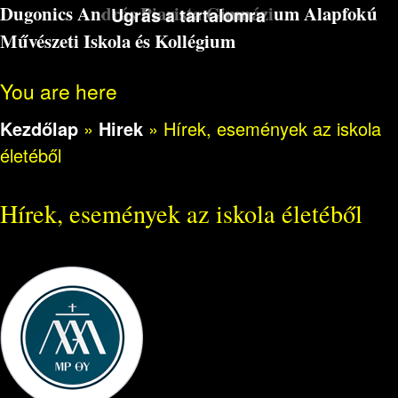
Dugonics András Piarista Gimnázium Alapfokú
Ugrás a tartalomra
Művészeti Iskola és Kollégium
You are here
Kezdőlap
»
Hirek
»
Hírek, események az iskola
életéből
Hírek, események az iskola életéből