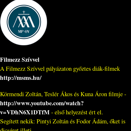
Filmezz Szívvel
A Filmezz Szívvel pályázaton győztes diák-filmek
http://msms.hu/
Körmendi Zoltán, Teslér Ákos és Kuna Áron filmje -
http://www.youtube.com/watch?
v=VDhN6X1DTfM
- első helyezést ért el.
Segített nekik: Pintyi Zoltán és Fodor Ádám, őket is
dicséret illeti...