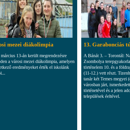
si mezei diákolimpia
13. Garabonciás t
 március 13-án került megrendezésre
A Bánát 3. – Torontál: N
den a városi mezei diákolimpia, amelyen
Zsombolya terepgyakorla
etkező eredményeket érték el iskolánk
történelem 10. és a földra
i...
(11-12.) vett részt. Tizen
tanár két Temes megyei (e
városban járt, ismerkedet
történetével és a jelen ado
települések éeltével.