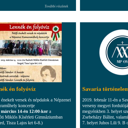
További részletek
ék én folyóvíz
Savaria történele
i énekelt versek és népdalok a Népzenei
2019. február 11-én a Sav
aműhely koncertje
verseny megyei fordulój
 március 14-én 12:00-kor
a
megyénkben 3. helyet sz
ti Miklós Kísérleti Gimnáziumban
Zsebeházy Bálint, valami
ed, Tisza Lajos krt 6-8.)
7. helyet Juhos Lili 9. B 