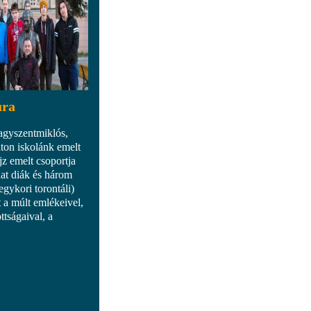
úra
agyszentmiklós,
ton iskolánk emelt
jz emelt csoportja
hat diák és három
gykori torontáli)
t a múlt emlékeivel,
ttságaival, a