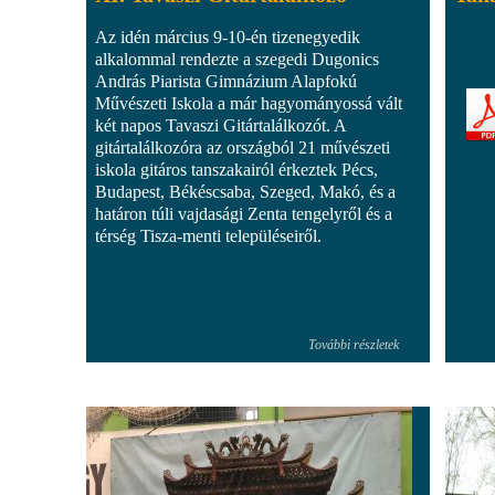
Az idén március 9-10-én tizenegyedik
alkalommal rendezte a szegedi Dugonics
András Piarista Gimnázium Alapfokú
Művészeti Iskola a már hagyományossá vált
két napos Tavaszi Gitártalálkozót. A
gitártalálkozóra az országból 21 művészeti
iskola gitáros tanszakairól érkeztek Pécs,
Budapest, Békéscsaba, Szeged, Makó, és a
határon túli vajdasági Zenta tengelyről és a
térség Tisza-menti településeiről.
További részletek