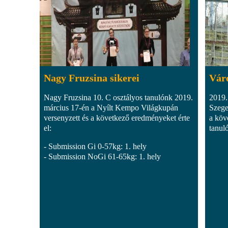
Nagy Fruzsina sikerei
Váro
Nagy Fruzsina 10. C osztályos tanulónk 2019.
2019.
március 17-én a Nyílt Kempo Világkupán
Szege
versenyzett és a következő eredményeket érte
a köv
el:
tanuló
- Submission Gi 0-57kg: 1. hely
- Submission NoGi 61-65kg: 1. hely