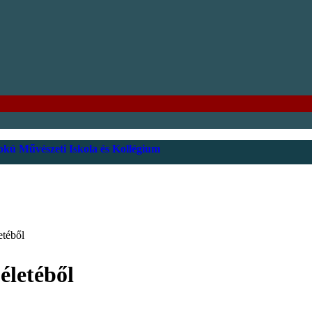
kú Művészeti Iskola és Kollégium
etéből
életéből