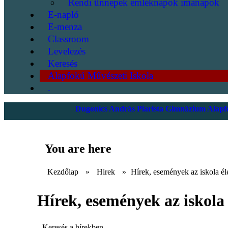
Rendi ünnepek emléknapok imanapok
E-napló
E-menza
Classroom
Levelezés
Keresés
Alapfokú Művészeti Iskola
.
Dugonics András Piarista Gimnázium Alapfo
You are here
Kezdőlap
»
Hirek
»
Hírek, események az iskola él
Hírek, események az iskola 
Keresés a hírekben