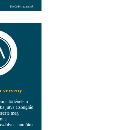
További részletek
m verseny
aria történelem
ába jutva Csongrád
erezte meg
nt a
osztályos tanulóink...