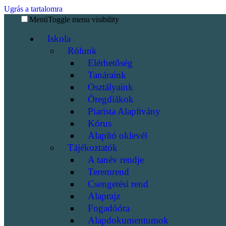
Ugrás a tartalomra
Menü
Toggle menu visibility
Iskola
Rólunk
Elérhetőség
Tanáraink
Osztályaink
Öregdiákok
Piarista Alapítvány
Kórus
Alapító oklevél
Tájékoztatók
A tanév rendje
Teremrend
Csengetési rend
Alaprajz
Fogadóóra
Alapdokumentumok