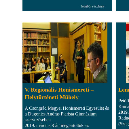
További részletek
V. Regionális Honismereti –
Lenn
Helytörténeti Műhely
Petőf
Kamar
A Csongrád Megyei Honismereti Egyesület és
2019.
a Dugonics András Piarista Gimnázium
Radnó
szervezésében
(Szeg
2019. március 8-án megtartottuk az