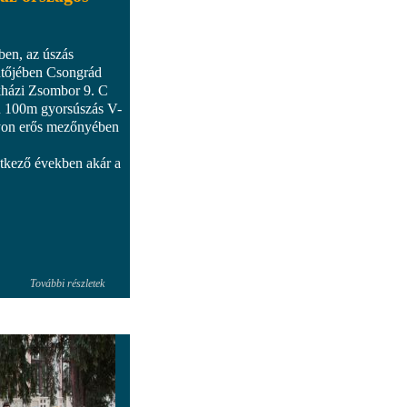
ben, az úszás
ntőjében Csongrád
kházi Zsombor 9. C
iú 100m gyorsúszás V-
yon erős mezőnyében
etkező években akár a
További részletek