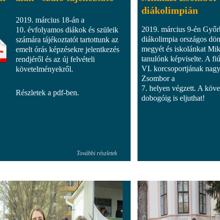
diákolimpián
2019. március 18-án a
2019. március 9-én Győr
10. évfolyamos diákok és szüleik
diákolimpia országos dö
számára tájékoztatót tartottunk az
megyét és iskolánkat Mi
emelt órás képzésekre jelentkezés
tanulónk képviselte. A f
rendjéről és az új felvételi
VI. korcsoportjának nag
követelményekről.
Zsombor a
7. helyen végzett. A köv
Részletek a pdf-ben.
dobogóig is eljuthat!
További részletek