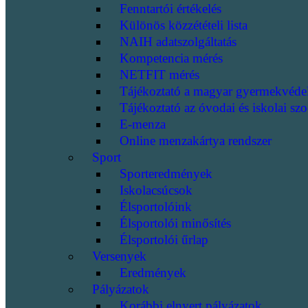
Fenntartói értékelés
Különös közzétételi lista
NAIH adatszolgáltatás
Kompetencia mérés
NETFIT mérés
Tájékoztató a magyar gyermekvéde
Tájékoztató az óvodai és iskolai szo
E-menza
Online menzakártya rendszer
Sport
Sporteredmények
Iskolacsúcsok
Élsportolóink
Élsportolói minősítés
Élsportolói űrlap
Versenyek
Eredmények
Pályázatok
Korábbi elnyert pályázatok