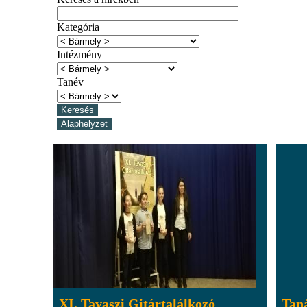
Kategória
Intézmény
Tanév
XI. Tavaszi Gitártalálkozó
Taná