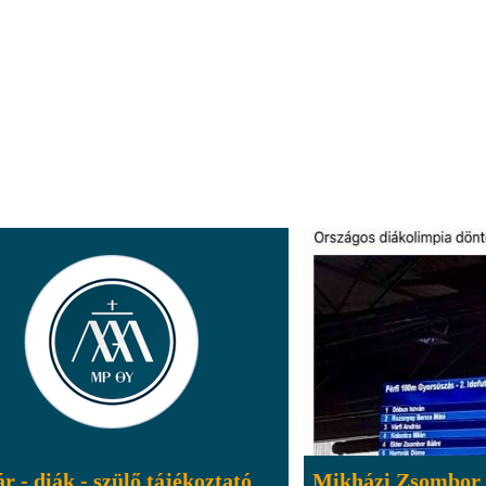
r - diák - szülő tájékoztató
Mikházi Zsombor 