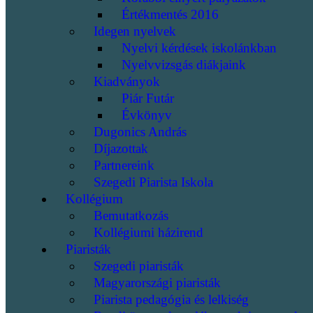
Értékmentés 2016
Idegen nyelvek
Nyelvi kérdések iskolánkban
Nyelvvizsgás diákjaink
Kiadványok
Piár Futár
Évkönyv
Dugonics András
Díjazottak
Partnereink
Szegedi Piarista Iskola
Kollégium
Bemutatkozás
Kollégiumi házirend
Piaristák
Szegedi piaristák
Magyarországi piaristák
Piarista pedagógia és lelkiség