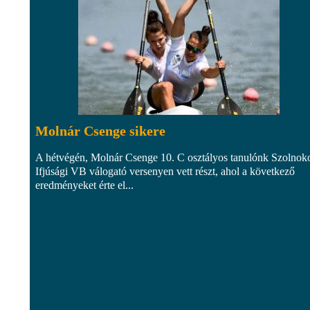
Molnár Csenge sikere
A hétvégén, Molnár Csenge 10. C osztályos tanulónk Szolnok
Ifjúsági VB válogató versenyen vett részt, ahol a következő
eredményeket érte el...