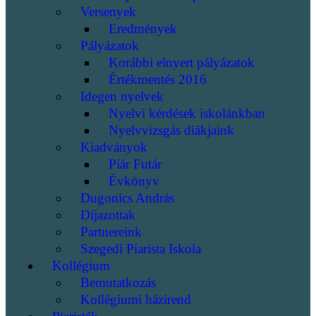
Versenyek
Eredmények
Pályázatok
Korábbi elnyert pályázatok
Értékmentés 2016
Idegen nyelvek
Nyelvi kérdések iskolánkban
Nyelvvizsgás diákjaink
Kiadványok
Piár Futár
Évkönyv
Dugonics András
Díjazottak
Partnereink
Szegedi Piarista Iskola
Kollégium
Bemutatkozás
Kollégiumi házirend