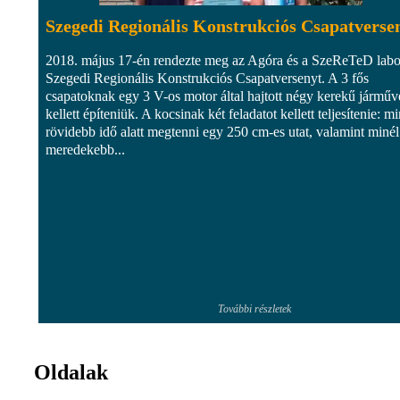
Szegedi Regionális Konstrukciós Csapatverse
2018. május 17-én rendezte meg az Agóra és a SzeReTeD labo
Szegedi Regionális Konstrukciós Csapatversenyt. A 3 fős
csapatoknak egy 3 V-os motor által hajtott négy kerekű járműv
kellett építeniük. A kocsinak két feladatot kellett teljesítenie: mi
rövidebb idő alatt megtenni egy 250 cm-es utat, valamint minél
meredekebb...
További részletek
Oldalak