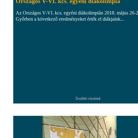
Országos V-VI. kcs. egyéni diákolimpia
Az Országos V-VI. kcs. egyéni diákolimpián 2018. május 26-2
Győrben a következő eredményeket érték el diákjaink...
További részletek