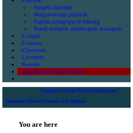
Piaristák
Szegedi piaristák
Magyarországi piaristák
Piarista pedagógia és lelkiség
Rendi ünnepek emléknapok imanapok
E-napló
E-menza
Classroom
Levelezés
Keresés
Alapfokú Művészeti Iskola
.
Dugonics András Piarista Gimnázium
Alapfokú Művészeti Iskola és Kollégium
You are here