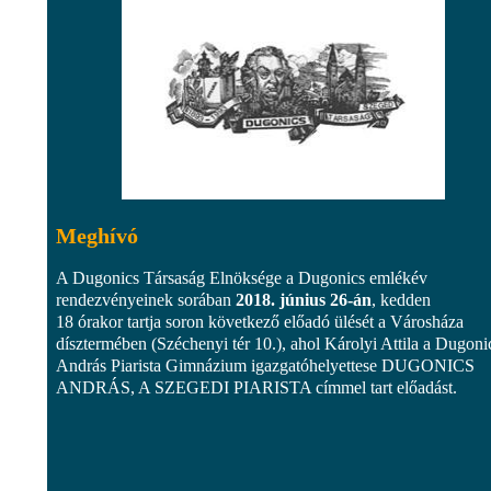
Meghívó
A Dugonics Társaság Elnöksége a Dugonics emlékév
rendezvényeinek sorában
2018. június 26-án
, kedden
18 órakor tartja soron következő előadó ülését a Városháza
dísztermében (Széchenyi tér 10.), ahol Károlyi Attila a Dugoni
András Piarista Gimnázium igazgatóhelyettese DUGONICS
ANDRÁS, A SZEGEDI PIARISTA címmel tart előadást.