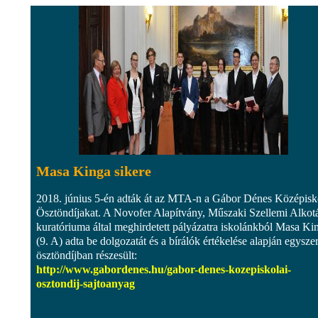
Masa Kinga sikere
2018. június 5-én adták át az MTA-n a Gábor Dénes Középisk
Ösztöndíjakat. A Novofer Alapítvány, Műszaki Szellemi Alkotá
kuratóriuma által meghirdetett pályázatra iskolánkból Masa Ki
(9. A) adta be dolgozatát és a bírálók értékelése alapján egyszer
ösztöndíjban részesült:
http://www.gabordenes.hu/gabor-denes-kozepiskolai-
osztondij-sajtoanyag