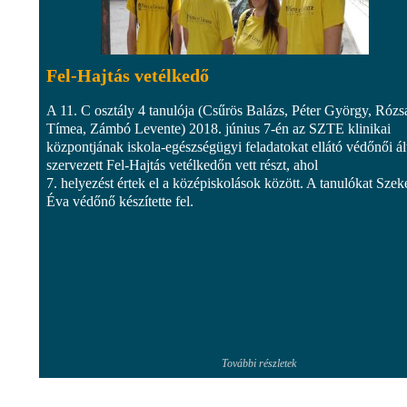
Fel-Hajtás vetélkedő
A 11. C osztály 4 tanulója (Csűrös Balázs, Péter György, Rózs
Tímea, Zámbó Levente) 2018. június 7-én az SZTE klinikai
központjának iskola-egészségügyi feladatokat ellátó védőnői ál
szervezett Fel-Hajtás vetélkedőn vett részt, ahol
7. helyezést értek el a középiskolások között. A tanulókat Szek
Éva védőnő készítette fel.
További részletek