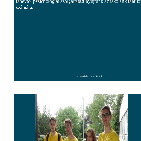
tanévtől pszichológiai szolgáltatást nyújtunk az iskolánk tanuló
számára.
További részletek