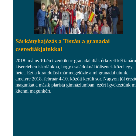
Sárkányhajózás a Tiszán a granadai
cserediákjainkkal
2018. május 10-én tizenkilenc granadai diák érkezett két tanár
kíséretében iskolánkba, hogy családoknál töltsenek közel egy
hetet. Ezt a kirándulást már megelőzte a mi granadai utunk,
amelyre 2018. február 4-10. között került sor. Nagyon jól érez
magunkat a másik piarista gimnáziumban, ezért igyekeztünk mi
kitenni magunkért.