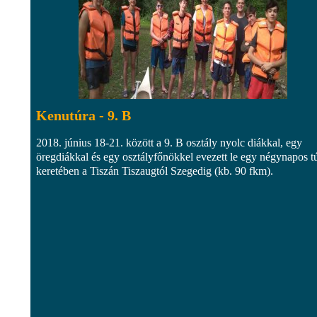
Kenutúra - 9. B
2018. június 18-21. között a 9. B osztály nyolc diákkal, egy
öregdiákkal és egy osztályfőnökkel evezett le egy négynapos t
keretében a Tiszán Tiszaugtól Szegedig (kb. 90 fkm).