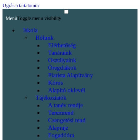
Ugrás a tartalomra
Menü
Toggle menu visibility
Iskola
Rólunk
Elérhetőség
Tanáraink
Osztályaink
Öregdiákok
Piarista Alapítvány
Kórus
Alapító oklevél
Tájékoztatók
A tanév rendje
Teremrend
Csengetési rend
Alaprajz
Fogadóóra