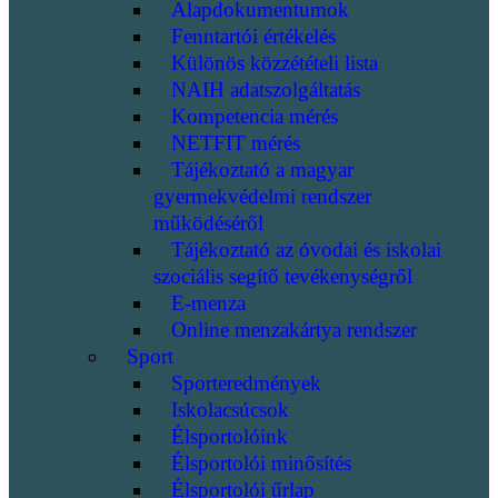
Alapdokumentumok
Fenntartói értékelés
Különös közzétételi lista
NAIH adatszolgáltatás
Kompetencia mérés
NETFIT mérés
Tájékoztató a magyar
gyermekvédelmi rendszer
működéséről
Tájékoztató az óvodai és iskolai
szociális segítő tevékenységről
E-menza
Online menzakártya rendszer
Sport
Sporteredmények
Iskolacsúcsok
Élsportolóink
Élsportolói minősítés
Élsportolói űrlap