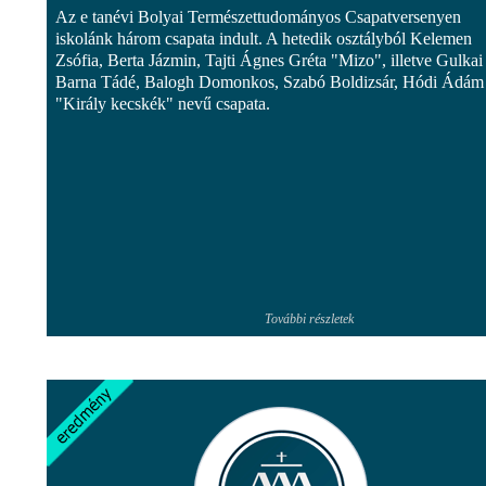
Az e tanévi Bolyai Természettudományos Csapatversenyen
iskolánk három csapata indult. A hetedik osztályból Kelemen
Zsófia, Berta Jázmin, Tajti Ágnes Gréta "Mizo", illetve Gulkai
Barna Tádé, Balogh Domonkos, Szabó Boldizsár, Hódi Ádám
"Király kecskék" nevű csapata.
További részletek