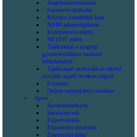
Alapdokumentumok
Fenntartói értékelés
Különös közzétételi lista
NAIH adatszolgáltatás
Kompetencia mérés
NETFIT mérés
Tájékoztató a magyar
gyermekvédelmi rendszer
működéséről
Tájékoztató az óvodai és iskolai
szociális segítő tevékenységről
E-menza
Online menzakártya rendszer
Sport
Sporteredmények
Iskolacsúcsok
Élsportolóink
Élsportolói minősítés
Élsportolói űrlap