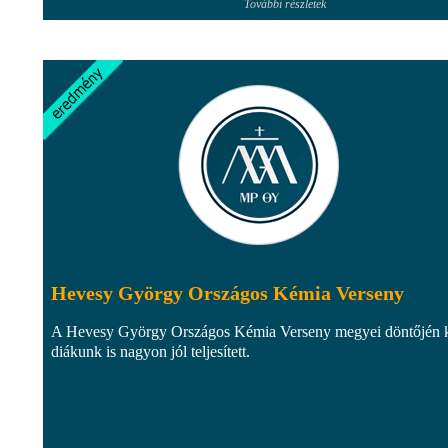
További részletek
Hevesy György Országos Kémia Verseny
A Hevesy György Országos Kémia Verseny megyei döntőjén 
diákunk is nagyon jól teljesített.