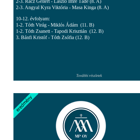
2-3. Rácz Gellért - László Imre Tádé (8. A)
2-3. Angyal Kyra Viktória - Masa Kinga (8. A)
10-12. évfolyam:
1-2. Tóth Virág - Miklós Ádám (11. B)
1-2. Tóth Zsanett - Tapodi Krisztián (12. B)
3. Bánfi Kristóf - Tóth Zsófia (12. B)
További részletek