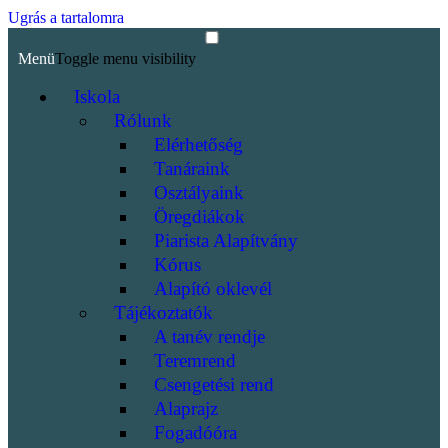
Ugrás a tartalomra
Menü
Toggle menu visibility
Iskola
Rólunk
Elérhetőség
Tanáraink
Osztályaink
Öregdiákok
Piarista Alapítvány
Kórus
Alapító oklevél
Tájékoztatók
A tanév rendje
Teremrend
Csengetési rend
Alaprajz
Fogadóóra