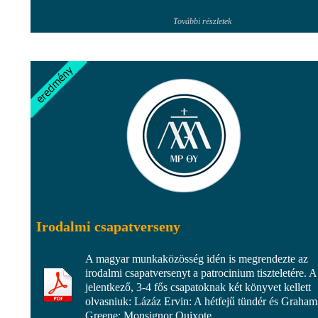
További részletek
Irodalmi csapatverseny
A magyar munkaközösség idén is megrendezte az
irodalmi csapatversenyt a patrocinium tiszteletére. A
jelentkező, 3-4 fős csapatoknak két könyvet kellett
olvasniuk: Lázáz Ervin: A hétfejű tündér és Graham
Greene: Monsignor Quixote.