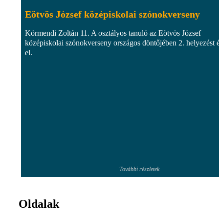
Eötvös József középiskolai szónokverseny
Körmendi Zoltán 11. A osztályos tanuló az Eötvös József
középiskolai szónokverseny országos döntőjében 2. helyezést é
el.
További részletek
Oldalak