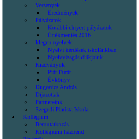
Versenyek
Eredmények
Pályázatok
Korábbi elnyert pályázatok
Értékmentés 2016
Idegen nyelvek
Nyelvi kérdések iskolánkban
Nyelvvizsgás diákjaink
Kiadványok
Piár Futár
Évkönyv
Dugonics András
Díjazottak
Partnereink
Szegedi Piarista Iskola
Kollégium
Bemutatkozás
Kollégiumi házirend