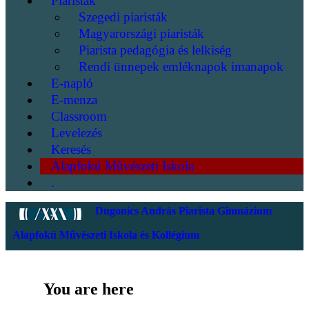
Piaristák
Szegedi piaristák
Magyarországi piaristák
Piarista pedagógia és lelkiség
Rendi ünnepek emléknapok imanapok
E-napló
E-menza
Classroom
Levelezés
Keresés
Alapfokú Művészeti Iskola
.
Dugonics András Piarista Gimnázium
Alapfokú Művészeti Iskola és Kollégium
You are here