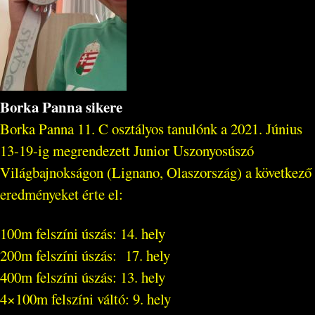
Borka Panna sikere
Borka Panna 11. C osztályos tanulónk a 2021. Június
13-19-ig megrendezett Junior Uszonyosúszó
Világbajnokságon (Lignano, Olaszország) a következő
eredményeket érte el:
100m felszíni úszás: 14. hely
200m felszíni úszás: 17. hely
400m felszíni úszás: 13. hely
4×100m felszíni váltó: 9. hely