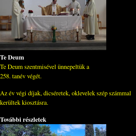
Te Deum
Te Deum szentmisével ünnepeltük a
258. tanév végét.
Az év végi díjak, dicséretek, oklevelek szép számmal
kerültek kiosztásra.
További részletek