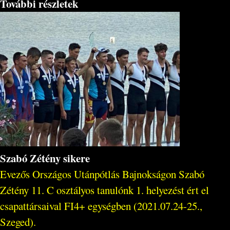
További részletek
Szabó Zétény sikere
Evezős Országos Utánpótlás Bajnokságon Szabó
Zétény 11. C osztályos tanulónk 1. helyezést ért el
csapattársaival FI4+ egységben (2021.07.24-25.,
Szeged).