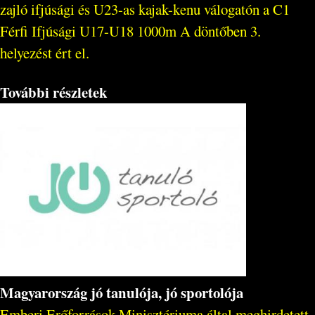
zajló ifjúsági és U23-as kajak-kenu válogatón a C1
Férfi Ifjúsági U17-U18 1000m A döntőben 3.
helyezést ért el.
További részletek
Magyarország jó tanulója, jó sportolója
Emberi Erőforrások Minisztériuma által meghirdetett,