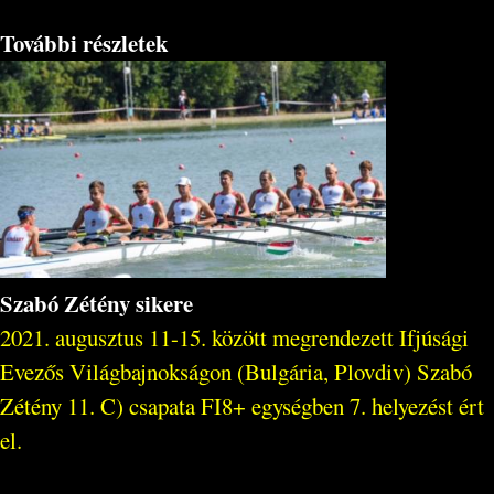
További részletek
Szabó Zétény sikere
2021. augusztus 11-15. között megrendezett Ifjúsági
Evezős Világbajnokságon (Bulgária, Plovdiv) Szabó
Zétény 11. C) csapata FI8+ egységben 7. helyezést ért
el.