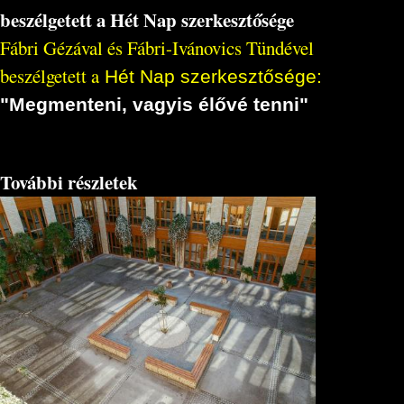
beszélgetett a Hét Nap szerkesztősége
Fábri Gézával és Fábri-Ivánovics Tündével
beszélgetett a
Hét Nap szerkesztősége:
"Megmenteni, vagyis élővé tenni"
További részletek