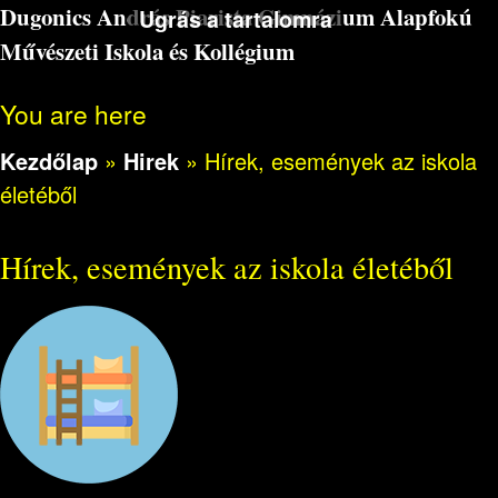
Dugonics András Piarista Gimnázium Alapfokú
Ugrás a tartalomra
Művészeti Iskola és Kollégium
You are here
Kezdőlap
»
Hirek
»
Hírek, események az iskola
életéből
Hírek, események az iskola életéből