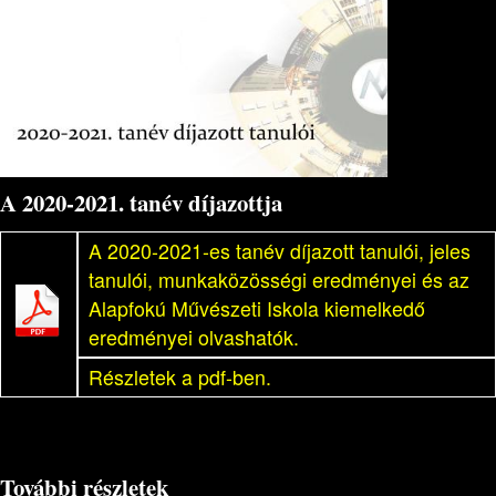
A 2020-2021. tanév díjazottja
A 2020-2021-es tanév díjazott tanulói, jeles
tanulói, munkaközösségi eredményei és az
Alapfokú Művészeti Iskola kiemelkedő
eredményei olvashatók.
Részletek a pdf-ben.
További részletek