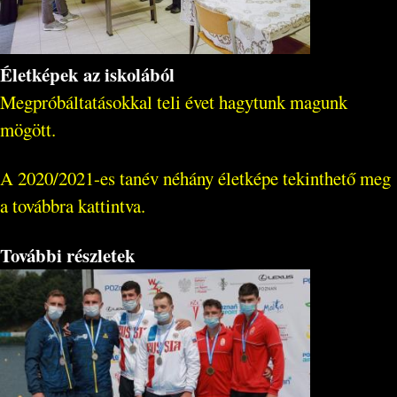
Életképek az iskolából
Megpróbáltatásokkal teli évet hagytunk magunk
mögött.
A 2020/2021-es tanév néhány életképe tekinthető meg
a továbbra kattintva.
További részletek