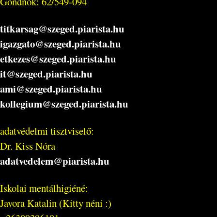
Gondnok: 62/549-094
titkarsag@szeged.piarista.hu
igazgato@szeged.piarista.hu
etkezes@szeged.piarista.hu
it@szeged.piarista.hu
ami@szeged.piarista.hu
kollegium@szeged.piarista.hu
adatvédelmi tisztviselő:
Dr. Kiss Nóra
adatvedelem@piarista.hu
Iskolai mentálhigiéné:
Javora Katalin (Kitty néni :)