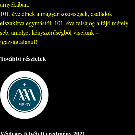
árnyékában.
101. éve élnek a magyar közösségek, családok
elszakítva egymástól. 101. éve felsajog a fájó métely
seb, amelyet kényszerűségből viselünk –
igazságtalanul!
További részletek
Végleges felvételi eredmény 2021