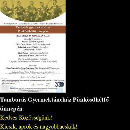
Tamburás Gyermektáncház Pünkösdhétfő
ünnepén
Kedves Közösségünk!
Kicsik, aprók és nagyobbacskák!