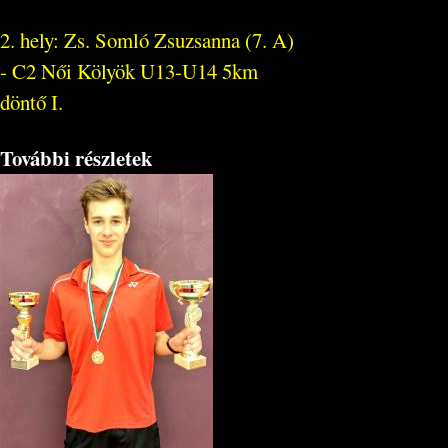
2. hely: Zs. Somló Zsuzsanna (7. A)
- C2 Női Kölyök U13-U14 5km
döntő I.
További részletek