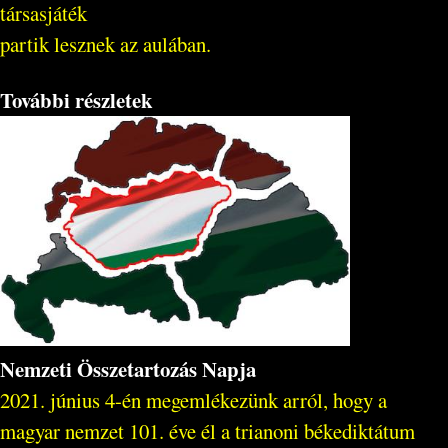
társasjáték
partik lesznek az aulában.
További részletek
Nemzeti Összetartozás Napja
2021. június 4-én megemlékezünk arról, hogy a
magyar nemzet 101. éve él a trianoni békediktátum