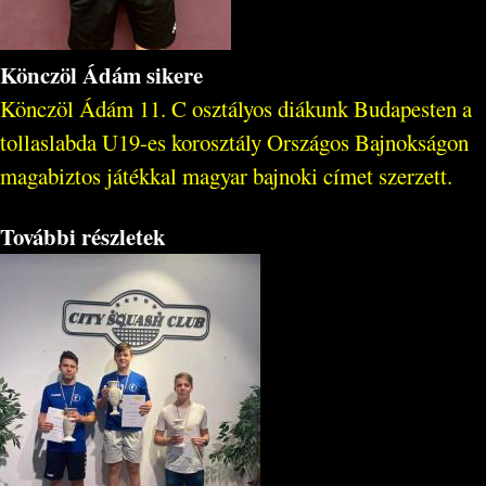
Könczöl Ádám sikere
Könczöl Ádám 11. C osztályos diákunk Budapesten a
tollaslabda U19-es korosztály Országos Bajnokságon
magabiztos játékkal magyar bajnoki címet szerzett.
További részletek