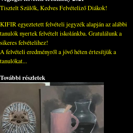
Tisztelt Szülők, Kedves Felvételiző Diákok!
KIFIR egyeztetett felvételi jegyzék alapján az alábbi
tanulók nyertek felvételt iskolánkba. Gratulálunk a
sikeres felvételihez!
A felvételi eredményről a jövő héten értesítjük a
tanulókat...
További részletek