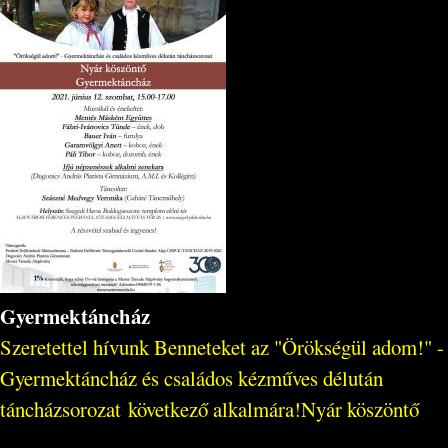
Gyermektáncház
Szeretettel hívunk Benneteket az "Örökségül adom!" -
Gyermektáncház és családos kézműves délután
táncházsorozat következő alkalmára!Nyár köszöntő