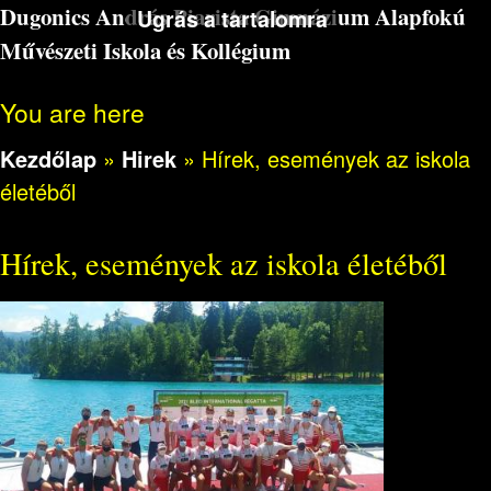
Dugonics András Piarista Gimnázium Alapfokú
Ugrás a tartalomra
Művészeti Iskola és Kollégium
You are here
Kezdőlap
»
Hirek
»
Hírek, események az iskola
életéből
Hírek, események az iskola életéből