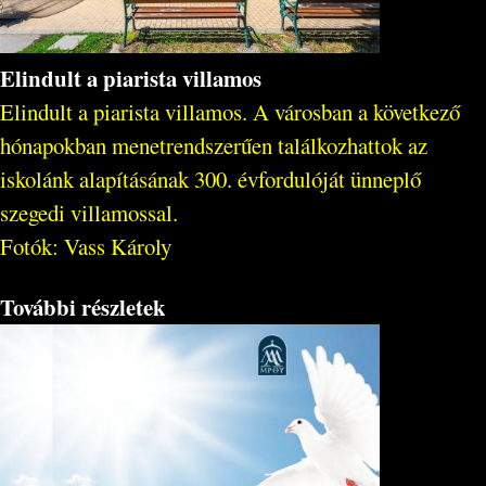
Elindult a piarista villamos
Elindult a piarista villamos. A városban a következő
hónapokban menetrendszerűen találkozhattok az
iskolánk alapításának 300. évfordulóját ünneplő
szegedi villamossal.
Fotók: Vass Károly
További részletek