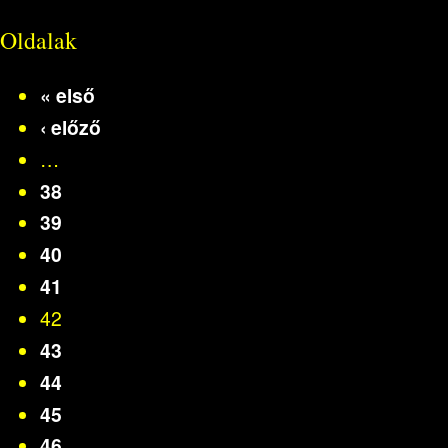
Oldalak
« első
‹ előző
…
38
39
40
41
42
43
44
45
46