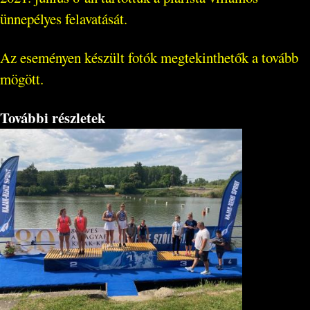
ünnepélyes felavatását.
Az eseményen készült fotók megtekinthetők a tovább
mögött.
További részletek