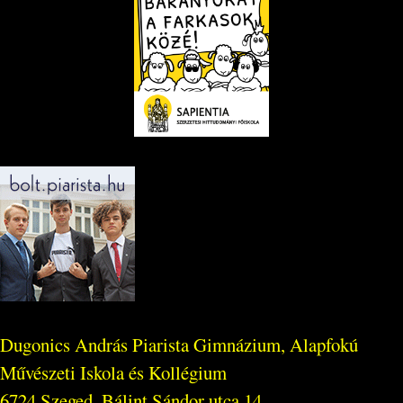
Dugonics András Piarista Gimnázium, Alapfokú
Művészeti Iskola és Kollégium
6724 Szeged, Bálint Sándor utca 14.