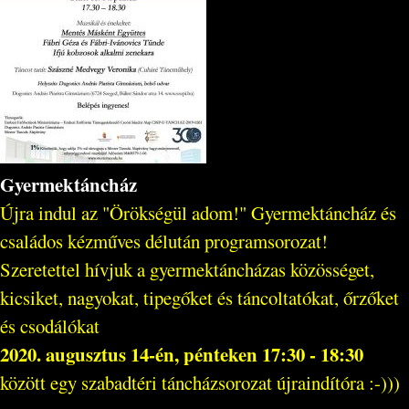
Gyermektáncház
Újra indul az "Örökségül adom!" Gyermektáncház és
családos kézműves délután programsorozat!
Szeretettel hívjuk a gyermektáncházas közösséget,
kicsiket, nagyokat, tipegőket és táncoltatókat, őrzőket
és csodálókat
2020. augusztus 14-én, pénteken 17:30 - 18:30
között egy szabadtéri táncházsorozat újraindítóra :-)))