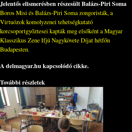
Jelentős elismerésben részesült Balázs-Piri Soma
Boros Misi és Balázs-Piri Soma zongoristák, a
Virtuózok komolyzenei tehetségkutató
korcsoportgyőztesei kapták meg elsőként a Magyar
Klasszikus Zene Ifjú Nagykövete Díjat hétfőn
Budapesten.
A delmagyar.hu kapcsolódó cikke.
További részletek