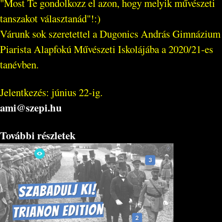
"Most Te gondolkozz el azon, hogy melyik művészeti
tanszakot választanád"!:)
Várunk sok szeretettel a Dugonics András Gimnázium
Piarista Alapfokú Művészeti Iskolájába a 2020/21-es
tanévben.
Jelentkezés: június 22-ig.
ami@szepi.hu
További részletek