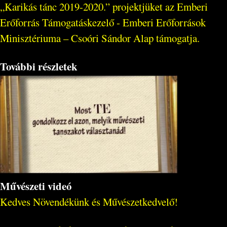
„Karikás tánc 2019-2020.” projektjüket az Emberi
Erőforrás Támogatáskezelő - Emberi Erőforrások
Minisztériuma – Csoóri Sándor Alap támogatja.
További részletek
Művészeti videó
Kedves Növendékünk és Művészetkedvelő!