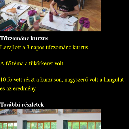
Tűzzománc kurzus
Lezajlott a 3 napos tűzzománc kurzus.
A fő téma a tükörkeret volt.
10 fő vett részt a kurzuson, nagyszerű volt a hangulat
és az eredmény.
További részletek