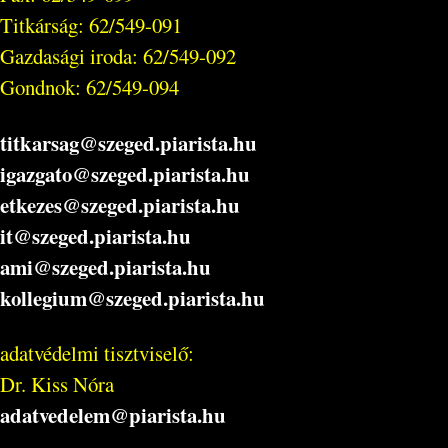
Titkárság: 62/549-091
Gazdasági iroda: 62/549-092
Gondnok: 62/549-094
titkarsag@szeged.piarista.hu
igazgato@szeged.piarista.hu
etkezes@szeged.piarista.hu
it@szeged.piarista.hu
ami@szeged.piarista.hu
kollegium@szeged.piarista.hu
adatvédelmi tisztviselő:
Dr. Kiss Nóra
adatvedelem@piarista.hu