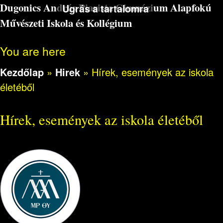
Dugonics András Piarista Gimnázium Alapfokú
Ugrás a tartalomra
Művészeti Iskola és Kollégium
You are here
Kezdőlap
»
Hirek
»
Hírek, események az iskola
életéből
Hírek, események az iskola életéből