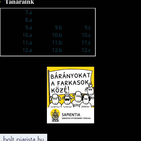
Tanáraink