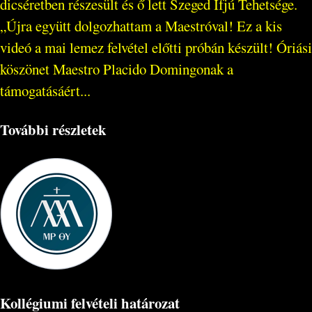
dicséretben részesült és ő lett Szeged Ifjú Tehetsége.
„Újra együtt dolgozhattam a Maestróval! Ez a kis
videó a mai lemez felvétel előtti próbán készült! Óriási
köszönet Maestro Placido Domingonak a
támogatásáért...
További részletek
Kollégiumi felvételi határozat