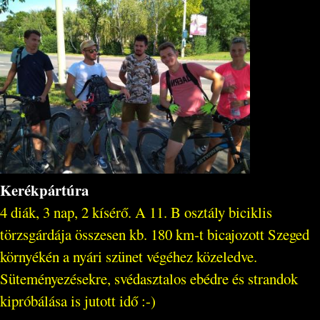
Kerékpártúra
4 diák, 3 nap, 2 kísérő. A 11. B osztály biciklis
törzsgárdája összesen kb. 180 km-t bicajozott Szeged
környékén a nyári szünet végéhez közeledve.
Süteményezésekre, svédasztalos ebédre és strandok
kipróbálása is jutott idő :-)