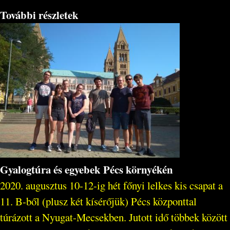
További részletek
Gyalogtúra és egyebek Pécs környékén
2020. augusztus 10-12-ig hét főnyi lelkes kis csapat a
11. B-ből (plusz két kísérőjük) Pécs központtal
túrázott a Nyugat-Mecsekben. Jutott idő többek között