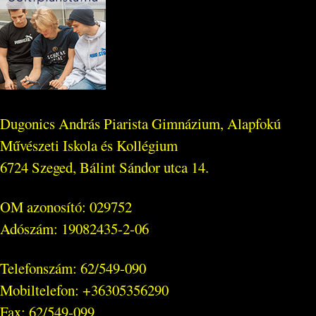
Dugonics András Piarista Gimnázium, Alapfokú
Művészeti Iskola és Kollégium
6724 Szeged, Bálint Sándor utca 14.
OM azonosító: 029752
Adószám: 19082435-2-06
Telefonszám: 62/549-090
Mobiltelefon: +36305356290
Fax: 62/549-099