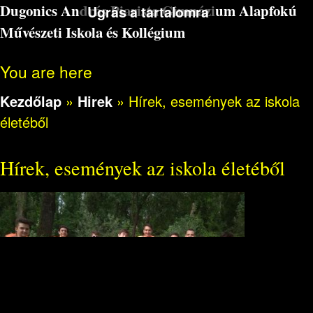
Dugonics András Piarista Gimnázium Alapfokú
Ugrás a tartalomra
Művészeti Iskola és Kollégium
You are here
Kezdőlap
»
Hirek
»
Hírek, események az iskola
életéből
Hírek, események az iskola életéből