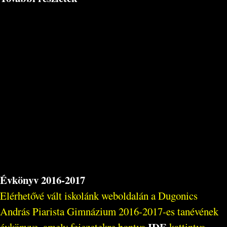
Évkönyv 2016-2017
Elérhetővé vált iskolánk weboldalán a Dugonics
András Piarista Gimnázium 2016-2017-es tanévének
IDE
évkönyve, amely fejezetekre bontva
kattintva