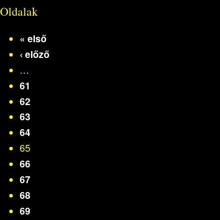
Oldalak
« első
‹ előző
…
61
62
63
64
65
66
67
68
69