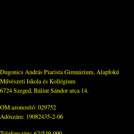
Dugonics András Piarista Gimnázium, Alapfokú
Művészeti Iskola és Kollégium
6724 Szeged, Bálint Sándor utca 14.
OM azonosító: 029752
Adószám: 19082435-2-06
Telefonszám: 62/549-090