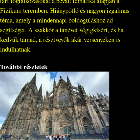
tart foglalkozásokat a bevált tematika alapján a
Fizikum teremben. Hiánypótló és nagyon izgalmas
téma, amely a mindennapi boldoguláshoz ad
segítséget. A szakkör a tanévet végigkíséri, és ha
kedvük támad, a résztvevők akár versenyeken is
indulhatnak.
További részletek