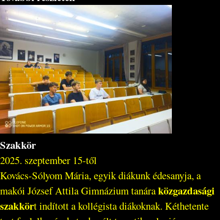
Szakkör
2025. szeptember 15-től
Kovács-Sólyom Mária, egyik diákunk édesanyja, a
közgazdasági
makói József Attila Gimnázium tanára
szakkör
t indított a kollégista diákoknak. Kéthetente