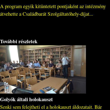
A program egyik kitüntetett pontjaként az intézmény
átvehette a Családbarát Szolgáltatóhely-díjat...
További részletek
Golyók általi holokauszt
Senki sem felejtheti el a holokauszt áldozatait. Bár