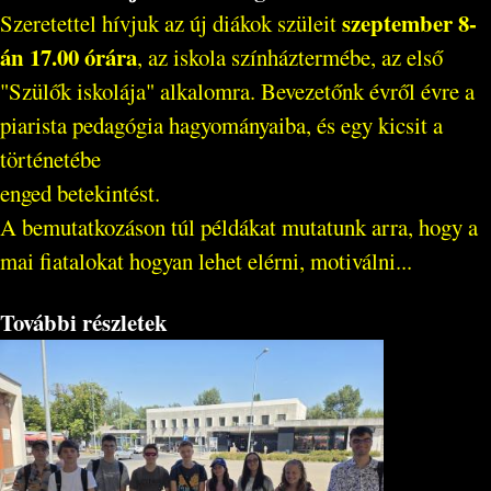
szeptember 8-
Szeretettel hívjuk az új diákok szüleit
án 17.00 órára
, az iskola színháztermébe, az első
"Szülők iskolája" alkalomra. Bevezetőnk évről évre a
piarista pedagógia hagyományaiba, és egy kicsit a
történetébe
enged betekintést.
A bemutatkozáson túl példákat mutatunk arra, hogy a
mai fiatalokat hogyan lehet elérni, motiválni...
További részletek