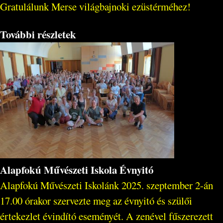
Gratulálunk Merse világbajnoki ezüstérméhez!
További részletek
Alapfokú Művészeti Iskola Évnyitó
Alapfokú Művészeti Iskolánk 2025. szeptember 2-án
17.00 órakor szervezte meg az évnyitó és szülői
értekezlet évindító eseményét. A zenével fűszerezett