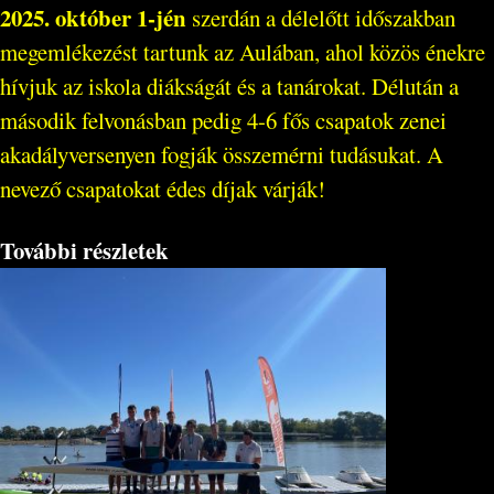
2025. október 1-jén
szerdán a délelőtt időszakban
megemlékezést tartunk az Aulában, ahol közös énekre
hívjuk az iskola diákságát és a tanárokat. Délután a
második felvonásban pedig 4-6 fős csapatok zenei
akadályversenyen fogják összemérni tudásukat. A
nevező csapatokat édes díjak várják!
További részletek