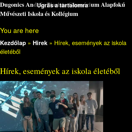
Dugonics András Piarista Gimnázium Alapfokú
Ugrás a tartalomra
Művészeti Iskola és Kollégium
You are here
Kezdőlap
»
Hirek
»
Hírek, események az iskola
életéből
Hírek, események az iskola életéből