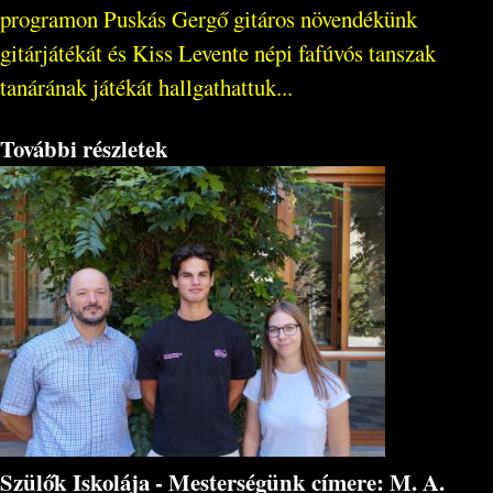
programon Puskás Gergő gitáros növendékünk
gitárjátékát és Kiss Levente népi fafúvós tanszak
tanárának játékát hallgathattuk...
További részletek
Szülők Iskolája - Mesterségünk címere: M. A.