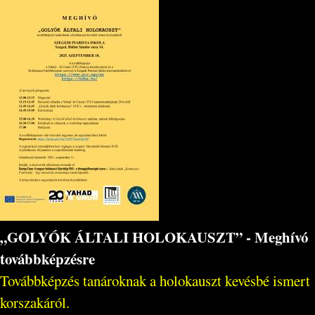
„GOLYÓK ÁLTALI HOLOKAUSZT” - Meghívó
továbbképzésre
Továbbképzés tanároknak a holokauszt kevésbé ismert
korszakáról.