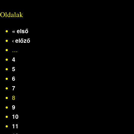
Oldalak
« első
‹ előző
…
4
5
6
7
8
9
10
11