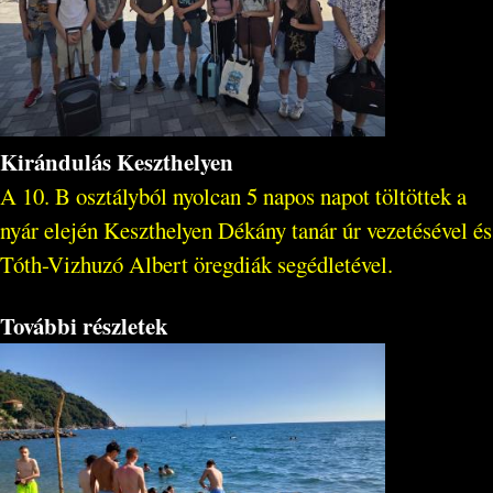
Kirándulás Keszthelyen
A 10. B osztályból nyolcan 5 napos napot töltöttek a
nyár elején Keszthelyen Dékány tanár úr vezetésével és
Tóth-Vizhuzó Albert öregdiák segédletével.
További részletek