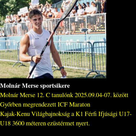
Molnár Merse sportsikere
Molnár Merse 12. C tanulónk 2025.09.04-07. között
Győrben megrendezett ICF Maraton
Kajak-Kenu Világbajnokság a K1 Férfi Ifjúsági U17-
U18 3600 méteren ezüstérmet nyert.