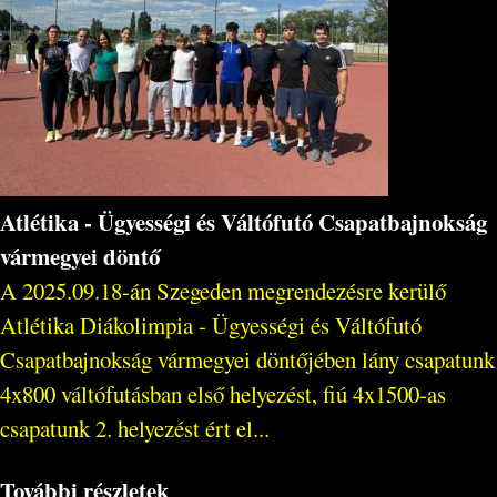
Atlétika - Ügyességi és Váltófutó Csapatbajnokság
vármegyei döntő
A 2025.09.18-án Szegeden megrendezésre kerülő
Atlétika Diákolimpia - Ügyességi és Váltófutó
Csapatbajnokság vármegyei döntőjében lány csapatunk
4x800 váltófutásban első helyezést, fiú 4x1500-as
csapatunk 2. helyezést ért el...
További részletek