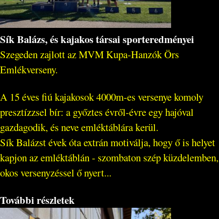
Sík Balázs, és kajakos társai sporteredményei
Szegeden zajlott az MVM Kupa-Hanzók Örs
Emlékverseny.
A 15 éves fiú kajakosok 4000m-es versenye komoly
presztízzsel bír: a győztes évről-évre egy hajóval
gazdagodik, és neve emléktáblára kerül.
Sík Balázst évek óta extrán motiválja, hogy ő is helyet
kapjon az emléktáblán - szombaton szép küzdelemben,
okos versenyzéssel ő nyert...
További részletek