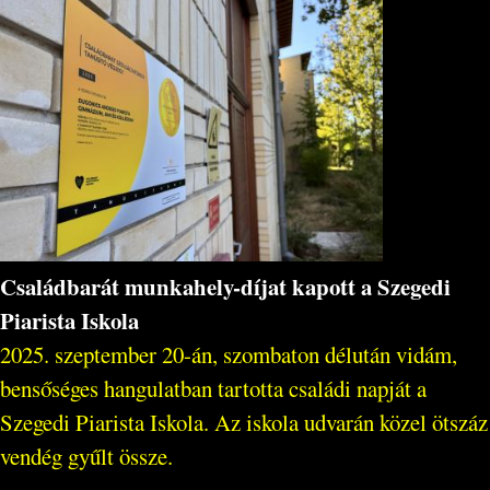
Családbarát munkahely-díjat kapott a Szegedi
Piarista Iskola
2025. szeptember 20-án, szombaton délután vidám,
bensőséges hangulatban tartotta családi napját a
Szegedi Piarista Iskola. Az iskola udvarán közel ötszáz
vendég gyűlt össze.