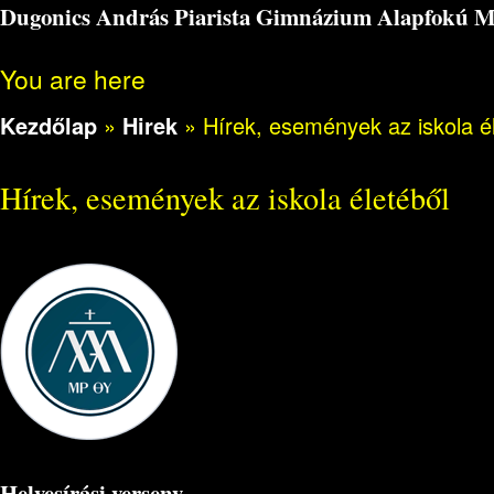
Dugonics András Piarista Gimnázium Alapfokú Műv
You are here
Kezdőlap
»
Hirek
»
Hírek, események az iskola é
Hírek, események az iskola életéből
Helyesírási verseny