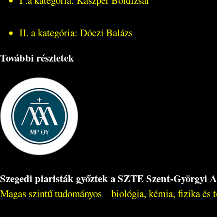
I .a kategória: Kaszper Boldizsár
II. a kategória: Dóczi Balázs
További részletek
Szegedi piaristák győztek a SZTE Szent-Györgyi 
Magas szintű tudományos – biológia, kémia, fizika és t