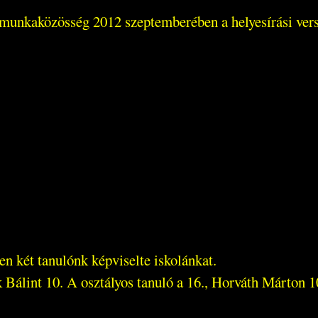
r munkaközösség 2012 szeptemberében a helyesírási vers
n két tanulónk képviselte iskolánkat.
álint 10. A osztályos tanuló a 16., Horváth Márton 10.