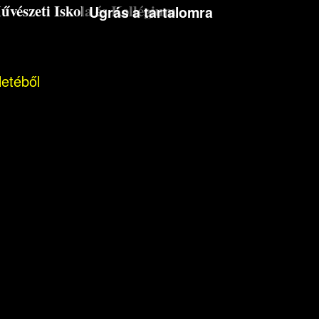
észeti Iskola és Kollégium
Ugrás a tartalomra
letéből