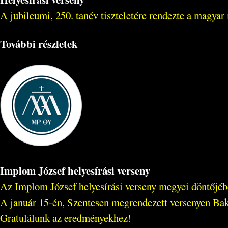
A jubileumi, 250. tanév tiszteletére rendezte a magya
További részletek
Implom József helyesírási verseny
Az Implom József helyesírási verseny megyei döntőjébe
A január 15-én, Szentesen megrendezett versenyen Bak B
Gratulálunk az eredményekhez!