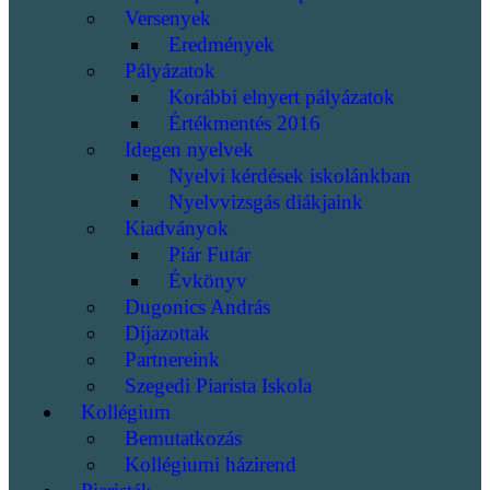
Versenyek
Eredmények
Pályázatok
Korábbi elnyert pályázatok
Értékmentés 2016
Idegen nyelvek
Nyelvi kérdések iskolánkban
Nyelvvizsgás diákjaink
Kiadványok
Piár Futár
Évkönyv
Dugonics András
Díjazottak
Partnereink
Szegedi Piarista Iskola
Kollégium
Bemutatkozás
Kollégiumi házirend