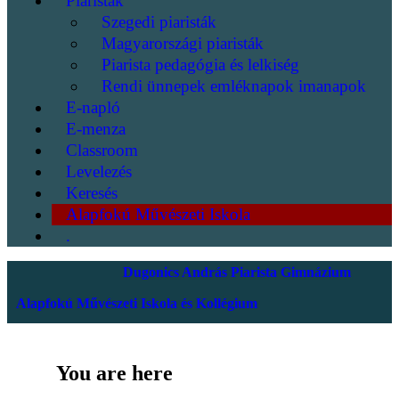
Piaristák
Szegedi piaristák
Magyarországi piaristák
Piarista pedagógia és lelkiség
Rendi ünnepek emléknapok imanapok
E-napló
E-menza
Classroom
Levelezés
Keresés
Alapfokú Művészeti Iskola
.
Dugonics András Piarista Gimnázium
Alapfokú Művészeti Iskola és Kollégium
You are here