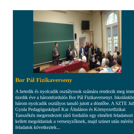
Bor Pál Fizikaverseny
A hetedik és nyolcadik osztályosok számára rendezik meg imm
tizedik éve a háromfordulós Bor Pál Fizikaversenyt. Iskolánkb
három nyolcadik osztályos tanuló jutott a döntőbe. A SZTE Ju
Gyula Pedagógusképző Kar Általános és Környezetfizikai
Tanszékén megrendezett záró fordulón egy elméleti feladatsort
kellett megoldaniuk a versenyzőknek, majd szünet után mérési
feladatok következtek...