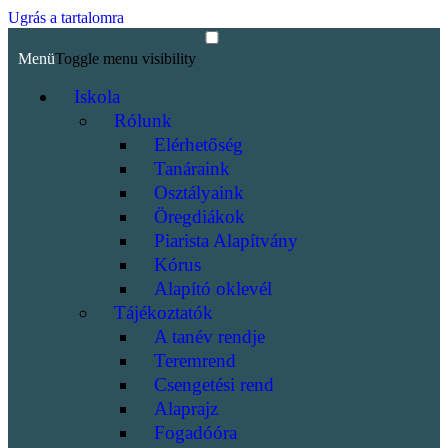
Ugrás a tartalomra
Menü
Toggle menu visibility
Iskola
Rólunk
Elérhetőség
Tanáraink
Osztályaink
Öregdiákok
Piarista Alapítvány
Kórus
Alapító oklevél
Tájékoztatók
A tanév rendje
Teremrend
Csengetési rend
Alaprajz
Fogadóóra