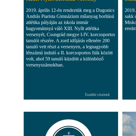
2019. április 12-én rendeztük meg a Dugonics
2019.
András Piarista Gimnázium műanyag borítású
sakk 
atlétika pályáján az iskola immár
Misko
hagyománnyá váló XIII. Nyílt atlétika
eredm
versenyét, Csongrád megye I-IV. korcsoportos
tanulói részére. A zord időjárás ellenére 200
tanuló vett részt a versenyen, a legnagyobb
létszámú induló a II. korcsoportos fiúk között
volt, ahol 59 tanuló küzdött a különböző
versenyszámokban.
További részletek