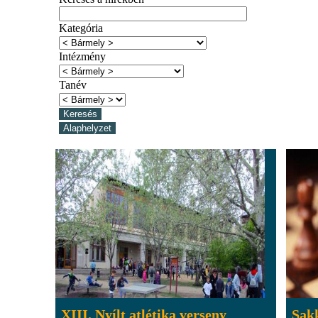
Kategória
Intézmény
Tanév
XIII. Nyílt atlétika verseny
Sak