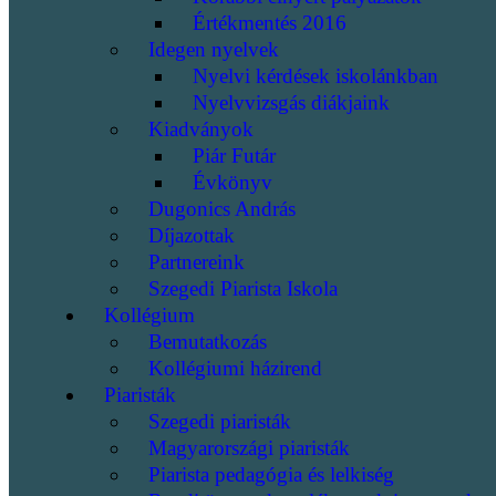
Értékmentés 2016
Idegen nyelvek
Nyelvi kérdések iskolánkban
Nyelvvizsgás diákjaink
Kiadványok
Piár Futár
Évkönyv
Dugonics András
Díjazottak
Partnereink
Szegedi Piarista Iskola
Kollégium
Bemutatkozás
Kollégiumi házirend
Piaristák
Szegedi piaristák
Magyarországi piaristák
Piarista pedagógia és lelkiség