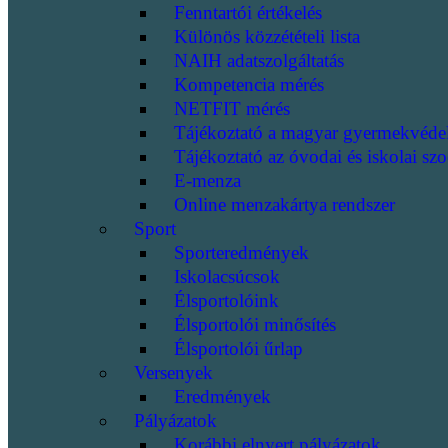
Fenntartói értékelés
Különös közzétételi lista
NAIH adatszolgáltatás
Kompetencia mérés
NETFIT mérés
Tájékoztató a magyar gyermekvéde
Tájékoztató az óvodai és iskolai szo
E-menza
Online menzakártya rendszer
Sport
Sporteredmények
Iskolacsúcsok
Élsportolóink
Élsportolói minősítés
Élsportolói űrlap
Versenyek
Eredmények
Pályázatok
Korábbi elnyert pályázatok