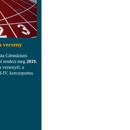
ka verseny
ista Gimnázium
al rendezi meg
2019.
ka versenyét, a
I-IV. korcsoportos