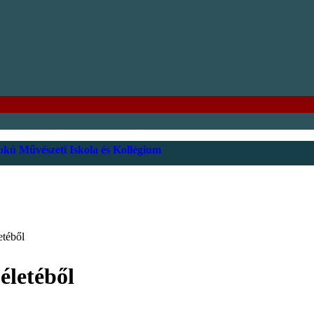
kú Művészeti Iskola és Kollégium
etéből
életéből