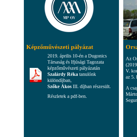
Képzőművészeti pályázat
Ors
2019. április 10-én a Dugonics
Az Or
Társaság és Ifjúsági Tagozata
(2019.
képzőművészeti pályázatán
V. ko
Szalárdy Réka
tanulónk
az 5.
különdíjban,
Szőke Ákos
III. díjban részesült.
A csa
Márto
Részletek a pdf-ben.
Segur