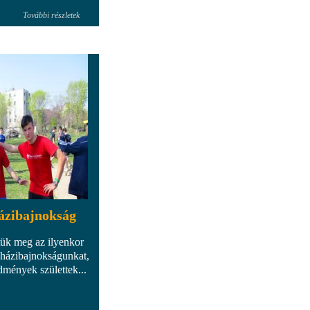
További részletek
házibajnokság
tük meg az ilyenkor
i házibajnokságunkat,
mények születtek...