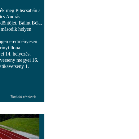
ték meg Piliscsabán a
ics András
öntőjét. Bálint Béla,
a második helyen
 igen eredményesen
rínyi Ilona
i 14. helyezés,
verseny megyei 16.
tikaverseny 1.
További részletek