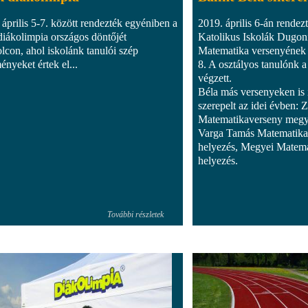
 április 5-7. között rendezték egyéniben a
2019. április 6-án rendez
diákolimpia országos döntőjét
Katolikus Iskolák Dugon
lcon, ahol iskolánk tanulói szép
Matematika versenyének d
ényeket értek el...
8. A osztályos tanulónk 
végzett.
Béla más versenyeken is
szerepelt az idei évben: Z
Matematikaverseny megye
Varga Tamás Matematika
helyezés, Megyei Matema
helyezés.
További részletek