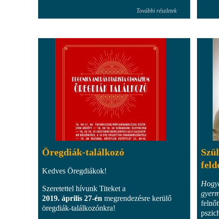
További részletek
Öregdiák-találkozó
Szül
feld
Kedves Öregdiákok!
Hogya
Szeretettel hívunk Titeket a
gyerm
2019. április 27-én
megrendezésre kerülő
felnő
öregdiák-találkozónkra!
pszic