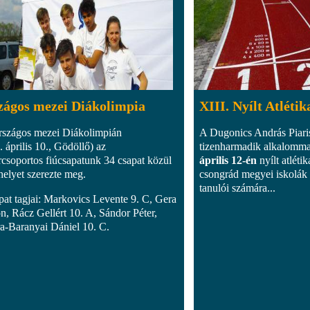
zágos mezei Diákolimpia
XIII. Nyílt Atléti
szágos mezei Diákolimpián
A Dugonics András Piar
 április 10., Gödöllő) az
tizenharmadik alkalomm
rcsoportos fiúcsapatunk 34 csapat közül
április 12-én
nyílt atléti
 helyet szerezte meg.
csongrád megyei iskolák 
tanulói számára...
pat tagjai: Markovics Levente 9. C, Gera
n, Rácz Gellért 10. A, Sándor Péter,
a-Baranyai Dániel 10. C.