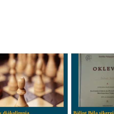
k diákolimpia
Bálint Béla sikerei