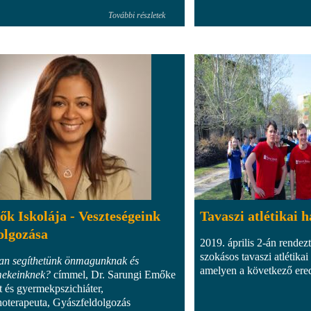
További részletek
ők Iskolája - Veszteségeink
Tavaszi atlétikai 
olgozása
2019. április 2-án rendez
szokásos tavaszi atlétika
n segíthetünk önmagunknak és
amelyen a következő ered
ekeinknek?
címmel, Dr. Sarungi Emőke
tt és gyermekpszichiáter,
hoterapeuta, Gyászfeldolgozás