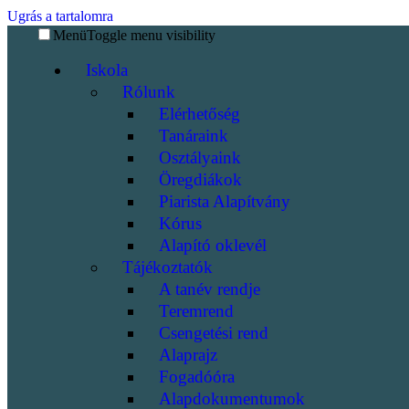
Ugrás a tartalomra
Menü
Toggle menu visibility
Iskola
Rólunk
Elérhetőség
Tanáraink
Osztályaink
Öregdiákok
Piarista Alapítvány
Kórus
Alapító oklevél
Tájékoztatók
A tanév rendje
Teremrend
Csengetési rend
Alaprajz
Fogadóóra
Alapdokumentumok