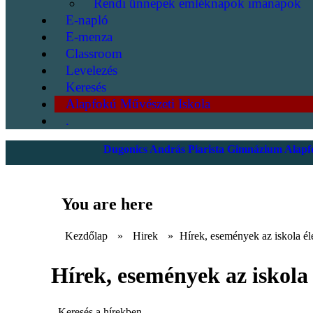
Rendi ünnepek emléknapok imanapok
E-napló
E-menza
Classroom
Levelezés
Keresés
Alapfokú Művészeti Iskola
.
Dugonics András Piarista Gimnázium Alapfo
You are here
Kezdőlap
»
Hirek
»
Hírek, események az iskola él
Hírek, események az iskola 
Keresés a hírekben