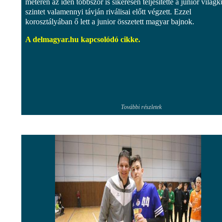
méteren az idén többször is sikeresen teljesítette a junior világ
szintet valamennyi távján riválisai előtt végzett. Ezzel
korosztályában ő lett a junior összetett magyar bajnok.
A delmagyar.hu kapcsolódó cikke.
További részletek