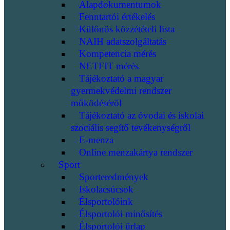
Alapdokumentumok
Fenntartói értékelés
Különös közzétételi lista
NAIH adatszolgáltatás
Kompetencia mérés
NETFIT mérés
Tájékoztató a magyar
gyermekvédelmi rendszer
működéséről
Tájékoztató az óvodai és iskolai
szociális segítő tevékenységről
E-menza
Online menzakártya rendszer
Sport
Sporteredmények
Iskolacsúcsok
Élsportolóink
Élsportolói minősítés
Élsportolói űrlap