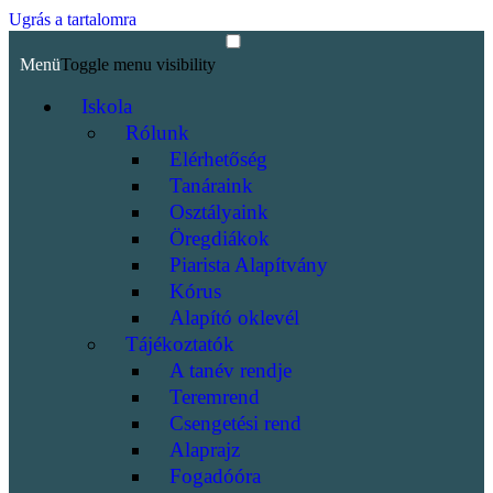
Ugrás a tartalomra
Menü
Toggle menu visibility
Iskola
Rólunk
Elérhetőség
Tanáraink
Osztályaink
Öregdiákok
Piarista Alapítvány
Kórus
Alapító oklevél
Tájékoztatók
A tanév rendje
Teremrend
Csengetési rend
Alaprajz
Fogadóóra