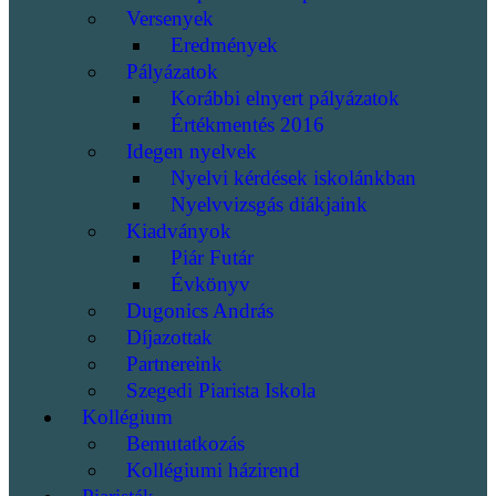
Versenyek
Eredmények
Pályázatok
Korábbi elnyert pályázatok
Értékmentés 2016
Idegen nyelvek
Nyelvi kérdések iskolánkban
Nyelvvizsgás diákjaink
Kiadványok
Piár Futár
Évkönyv
Dugonics András
Díjazottak
Partnereink
Szegedi Piarista Iskola
Kollégium
Bemutatkozás
Kollégiumi házirend