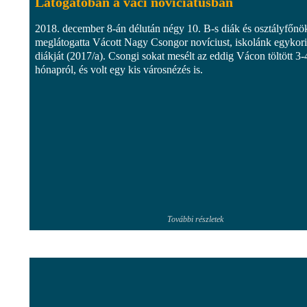
Látogatóban a váci noviciátusban
2018. december 8-án délután négy 10. B-s diák és osztályfőn
meglátogatta Vácott Nagy Csongor novíciust, iskolánk egykori
diákját (2017/a). Csongi sokat mesélt az eddig Vácon töltött 3-
hónapról, és volt egy kis városnézés is.
További részletek