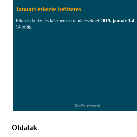
Januári étkezés befizetés
Étkezés befizetés készpénzes rendeléseknél
2019. január 3-4
.
14 óráig.
További részletek
Oldalak