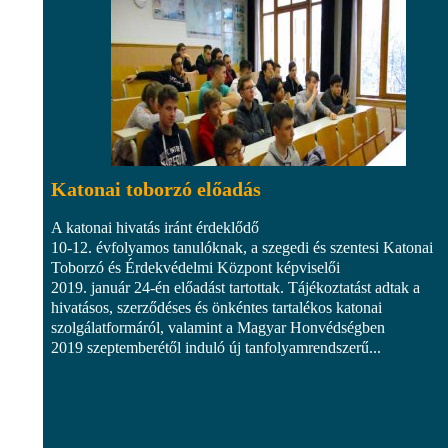
Katonai toborzó előadás
A katonai hivatás iránt érdeklődő
10-12. évfolyamos tanulóknak, a szegedi és szentesi Katonai
Toborzó és Érdekvédelmi Központ képviselői
2019. január 24-én előadást tartottak. Tájékoztatást adtak a
hivatásos, szerződéses és önkéntes tartalékos katonai
szolgálatformáról, valamint a Magyar Honvédségben
2019 szeptemberétől induló új tanfolyamrendszerű...