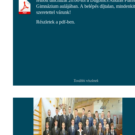
felnőtt táncházat 20:00-tól a Dugonics András Piaris
Gimnázium aulájában. A belépés díjtalan, mindenkit
szeretettel várunk!
Részletek a pdf-ben.
További részletek