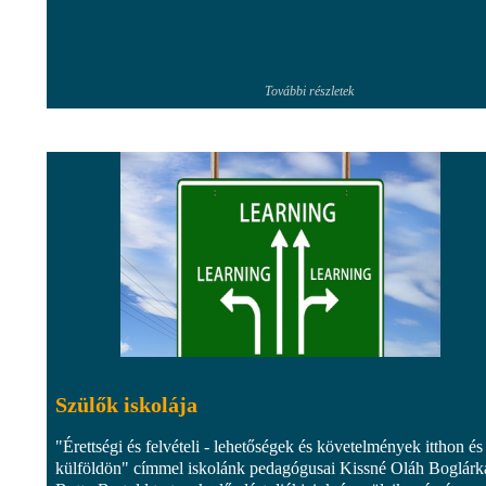
További részletek
Szülők iskolája
"Érettségi és felvételi - lehetőségek és követelmények itthon és
külföldön" címmel iskolánk pedagógusai Kissné Oláh Boglárk