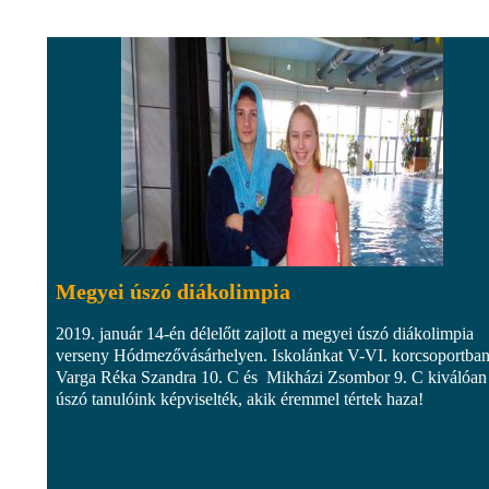
Megyei úszó diákolimpia
2019. január 14-én délelőtt zajlott a megyei úszó diákolimpia
verseny Hódmezővásárhelyen. Iskolánkat V-VI. korcsoportba
Varga Réka Szandra 10. C és Mikházi Zsombor 9. C kiválóan
úszó tanulóink képviselték, akik éremmel tértek haza!