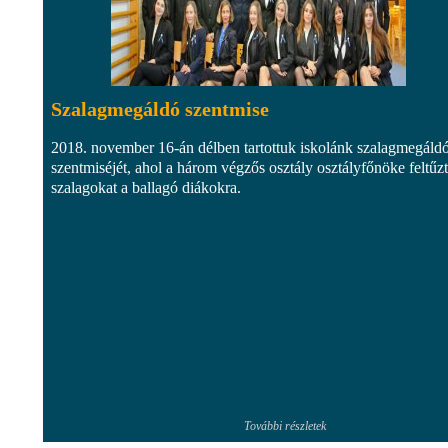
Szalagmegáldó szentmise
2018. november 16-án délben tartottuk iskolánk szalagmegáld
szentmiséjét, ahol a három végzős osztály osztályfőnöke feltűzt
szalagokat a ballagó diákokra.
További részletek