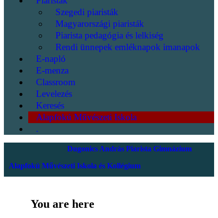
Piaristák
Szegedi piaristák
Magyarországi piaristák
Piarista pedagógia és lelkiség
Rendi ünnepek emléknapok imanapok
E-napló
E-menza
Classroom
Levelezés
Keresés
Alapfokú Művészeti Iskola
.
Dugonics András Piarista Gimnázium
Alapfokú Művészeti Iskola és Kollégium
You are here