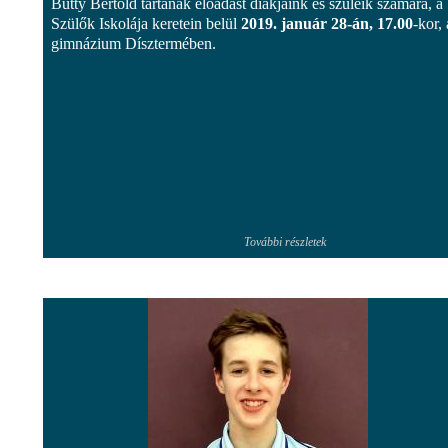
Butty Bertold tartanak előadást diákjaink és szüleik számára, a
Szülők Iskolája keretein belül
2019. január 28-án, 17.00
-kor, 
gimnázium Dísztermében.
További részletek