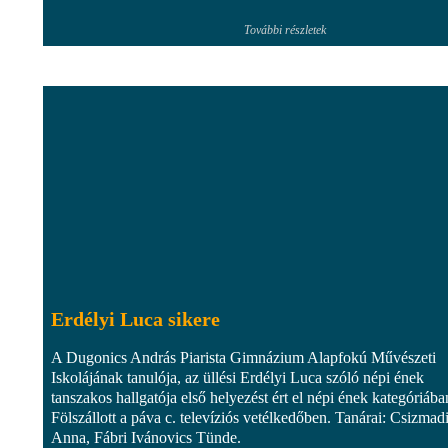
További részletek
Erdélyi Luca sikere
A Dugonics András Piarista Gimnázium Alapfokú Művészeti
Iskolájának tanulója, az üllési Erdélyi Luca szóló népi ének
tanszakos hallgatója első helyezést ért el népi ének kategóriába
Fölszállott a páva c. televíziós vetélkedőben. Tanárai: Csizmad
Anna, Fábri Ivánovics Tünde.