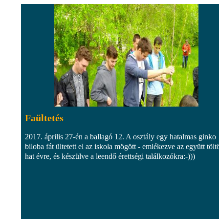
Faültetés
2017. április 27-én a ballagó 12. A osztály egy hatalmas ginko
biloba fát ültetett el az iskola mögött - emlékezve az együtt töltö
hat évre, és készülve a leendő érettségi találkozókra:-)))