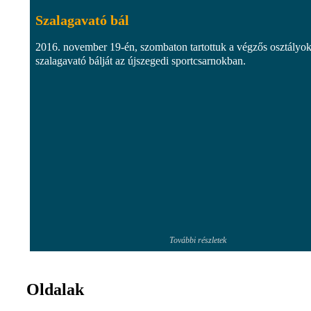
Szalagavató bál
2016. november 19-én, szombaton tartottuk a végzős osztályo
szalagavató bálját az újszegedi sportcsarnokban.
További részletek
Oldalak