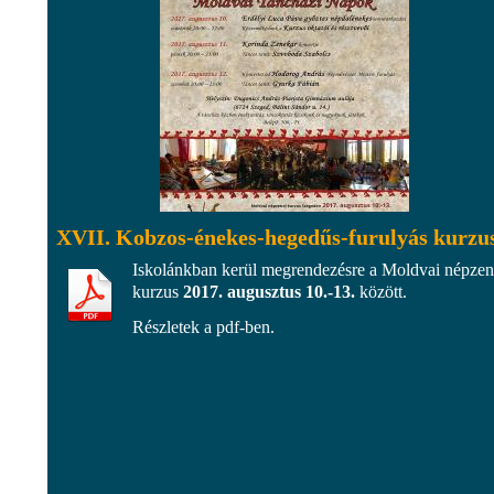
XVII. Kobzos-énekes-hegedűs-furulyás kurzu
Iskolánkban kerül megrendezésre a Moldvai népzen
kurzus
2017. augusztus 10.-13.
között.
Részletek a pdf-ben.