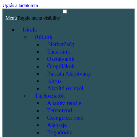
Ugrás a tartalomra
Menü
Toggle menu visibility
Iskola
Rólunk
Elérhetőség
Tanáraink
Osztályaink
Öregdiákok
Piarista Alapítvány
Kórus
Alapító oklevél
Tájékoztatók
A tanév rendje
Teremrend
Csengetési rend
Alaprajz
Fogadóóra