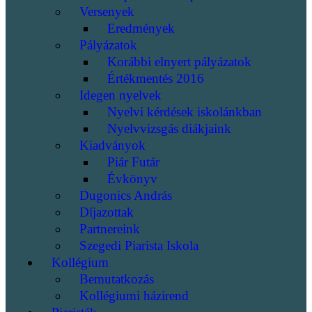
Versenyek
Eredmények
Pályázatok
Korábbi elnyert pályázatok
Értékmentés 2016
Idegen nyelvek
Nyelvi kérdések iskolánkban
Nyelvvizsgás diákjaink
Kiadványok
Piár Futár
Évkönyv
Dugonics András
Díjazottak
Partnereink
Szegedi Piarista Iskola
Kollégium
Bemutatkozás
Kollégiumi házirend