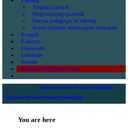
Piaristák
Szegedi piaristák
Magyarországi piaristák
Piarista pedagógia és lelkiség
Rendi ünnepek emléknapok imanapok
E-napló
E-menza
Classroom
Levelezés
Keresés
Alapfokú Művészeti Iskola
.
Dugonics András Piarista Gimnázium
Alapfokú Művészeti Iskola és Kollégium
You are here