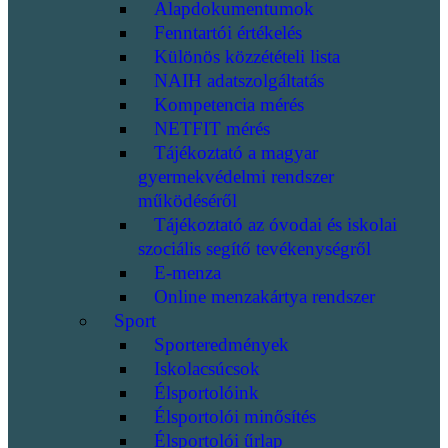
Alapdokumentumok
Fenntartói értékelés
Különös közzétételi lista
NAIH adatszolgáltatás
Kompetencia mérés
NETFIT mérés
Tájékoztató a magyar
gyermekvédelmi rendszer
működéséről
Tájékoztató az óvodai és iskolai
szociális segítő tevékenységről
E-menza
Online menzakártya rendszer
Sport
Sporteredmények
Iskolacsúcsok
Élsportolóink
Élsportolói minősítés
Élsportolói űrlap