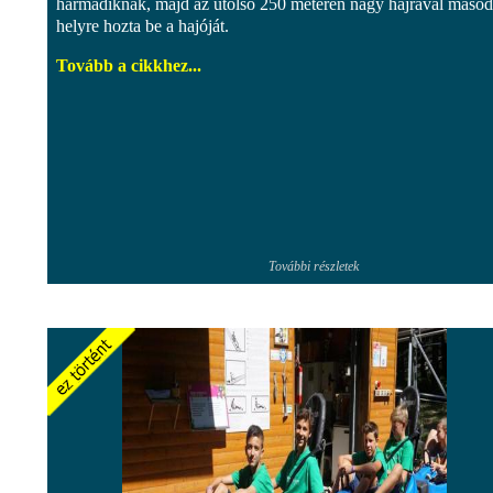
harmadiknak, majd az utolsó 250 méteren nagy hajrával másod
helyre hozta be a hajóját.
Tovább a cikkhez...
További részletek