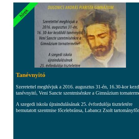
Tanévnyitó
Szeretettel meghívjuk a 2016. augusztus 31-én, 16.30-kor kez
tanévnyitó, Veni Sancte szentmisénkre a Gimnázium tornaterm
A szegedi iskola újraindulásának 25. évfordulója tiszteletére
bemutatott szentmise főcelebránsa, Labancz Zsolt tartományfő