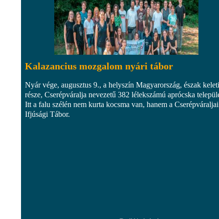
Kalazancius mozgalom nyári tábor
Nyár vége, augusztus 9., a helyszín Magyarország, észak kelet
része, Cserépváralja nevezetű 382 lélekszámú aprócska települ
Itt a falu szélén nem kurta kocsma van, hanem a Cserépváraljai
Ifjúsági Tábor.