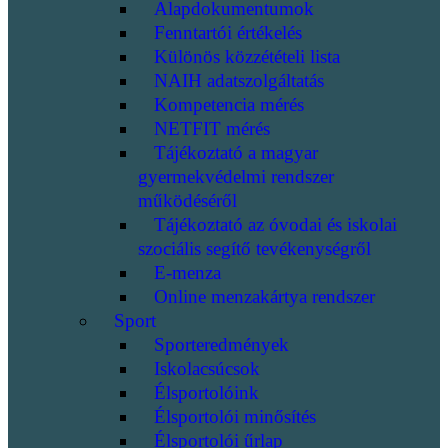
Alapdokumentumok
Fenntartói értékelés
Különös közzétételi lista
NAIH adatszolgáltatás
Kompetencia mérés
NETFIT mérés
Tájékoztató a magyar
gyermekvédelmi rendszer
működéséről
Tájékoztató az óvodai és iskolai
szociális segítő tevékenységről
E-menza
Online menzakártya rendszer
Sport
Sporteredmények
Iskolacsúcsok
Élsportolóink
Élsportolói minősítés
Élsportolói űrlap