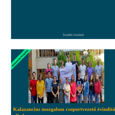
További részletek
Kalazancius mozgalom csoportvezető évindít