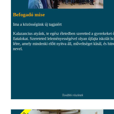
Befogadó mise
Ima a közösségünk új tagjaiért
Kalazancius atyánk, te egész életedben szeretted a gyerekeket 
fiatalokat. Szereteted leleményességével olyan újfajta iskolát ho
létre, amely mindenki előtt nyitva áll, műveltséget kínál, és hitr
nevel.
További részletek