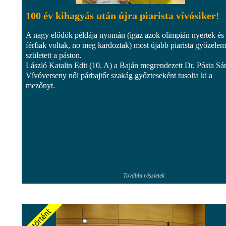
100 év kihagyás után újra piarista vívósiker!
A nagy elődök példája nyomán (igaz azok olimpián nyertek és
férfiak voltak, no meg kardoztak) most újabb piarista győzelem
született a páston.
László Katalin Edit (10. A) a Baján megrendezett Dr. Pósta Sá
Vívóverseny női párbajtőr szakág győzteseként tusolta ki a
mezőnyt.
További részletek