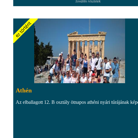
További részletek
Athén
Az elballagott 12. B osztály ötnapos athéni nyári túrájának kép