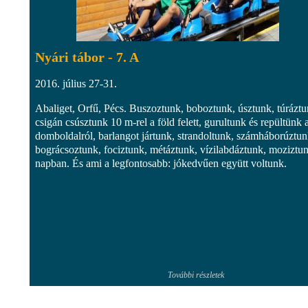
Nyári tábor - 7. A
2016. július 27-31.
Abaliget, Orfű, Pécs. Buszoztunk, boboztunk, úsztunk, túráztu
csigán csúsztunk 10 m-rel a föld felett, gurultunk és repültünk 
domboldalról, barlangot jártunk, strandoltunk, számháborúztun
bográcsoztunk, fociztunk, métáztunk, vízilabdáztunk, moziztun
napban. És ami a legfontosabb: jókedvűen együtt voltunk.​
További részletek