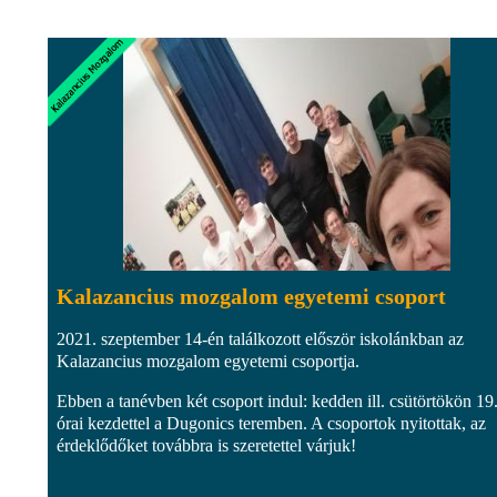
Kalazancius mozgalom egyetemi csoport
2021. szeptember 14-én találkozott először iskolánkban az
Kalazancius mozgalom egyetemi csoportja.
Ebben a tanévben két csoport indul: kedden ill. csütörtökön 19
órai kezdettel a Dugonics teremben. A csoportok nyitottak, az
érdeklődőket továbbra is szeretettel várjuk!