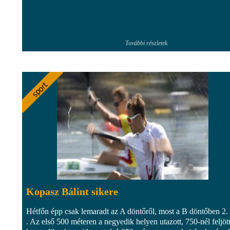
További részletek
Kopasz Bálint sikere
Hétfőn épp csak lemaradt az A döntőről, most a B döntőben 2. l
. Az első 500 méteren a negyedik helyen utazott, 750-nél feljöt