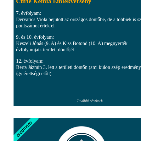
Curie Kémia Emlékverseny
7. évfolyam:
Dervarics Viola bejutott az országos döntőbe, de a többiek is s
pontszámot értek el
9. és 10. évfolyam:
Keszeli Jónás (9. A) és Kiss Botond (10. A) megnyerték
évfolyamjaik területi döntőjét
12. évfolyam:
Berta Jázmin 3. lett a területi döntőn (ami külön szép eredmény
így érettségi előtt)
További részletek