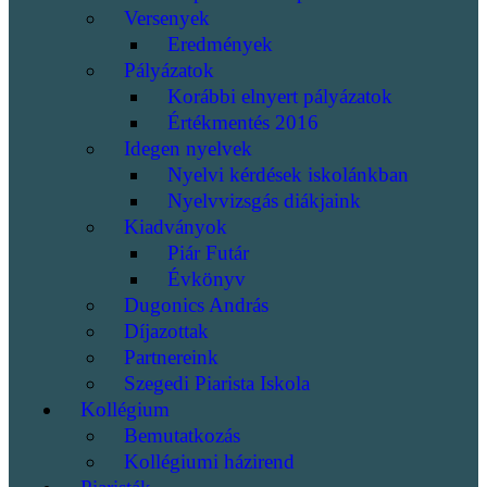
Versenyek
Eredmények
Pályázatok
Korábbi elnyert pályázatok
Értékmentés 2016
Idegen nyelvek
Nyelvi kérdések iskolánkban
Nyelvvizsgás diákjaink
Kiadványok
Piár Futár
Évkönyv
Dugonics András
Díjazottak
Partnereink
Szegedi Piarista Iskola
Kollégium
Bemutatkozás
Kollégiumi házirend