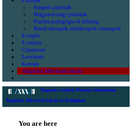
Piaristák
Szegedi piaristák
Magyarországi piaristák
Piarista pedagógia és lelkiség
Rendi ünnepek emléknapok imanapok
E-napló
E-menza
Classroom
Levelezés
Keresés
Alapfokú Művészeti Iskola
.
Dugonics András Piarista Gimnázium
Alapfokú Művészeti Iskola és Kollégium
You are here