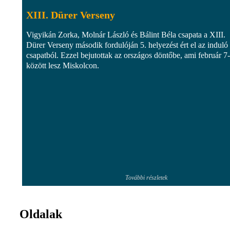
XIII. Dürer Verseny
Vigyikán Zorka, Molnár László és Bálint Béla csapata a XIII.
Dürer Verseny második fordulóján 5. helyezést ért el az induló
csapatból. Ezzel bejutottak az országos döntőbe, ami február 7-
között lesz Miskolcon.
További részletek
Oldalak