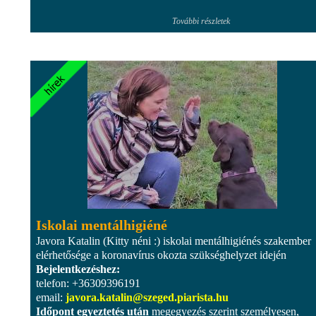
További részletek
Iskolai mentálhigiéné
Javora Katalin (Kitty néni :) iskolai mentálhigiénés szakember
elérhetősége a koronavírus okozta szükséghelyzet idején
Bejelentkezéshez:
telefon: +36309396191
email:
javora.katalin@szeged.piarista.hu
Időpont egyeztetés után
megegyezés szerint személyesen,