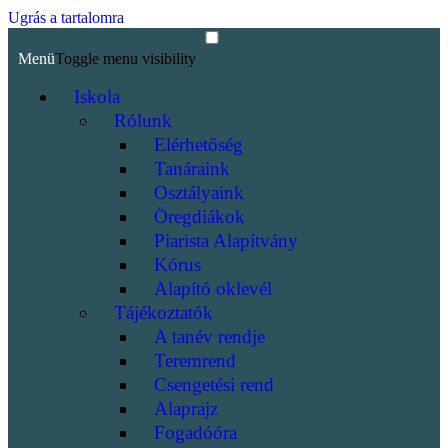
Ugrás a tartalomra
Menü
Toggle menu visibility
Iskola
Rólunk
Elérhetőség
Tanáraink
Osztályaink
Öregdiákok
Piarista Alapítvány
Kórus
Alapító oklevél
Tájékoztatók
A tanév rendje
Teremrend
Csengetési rend
Alaprajz
Fogadóóra