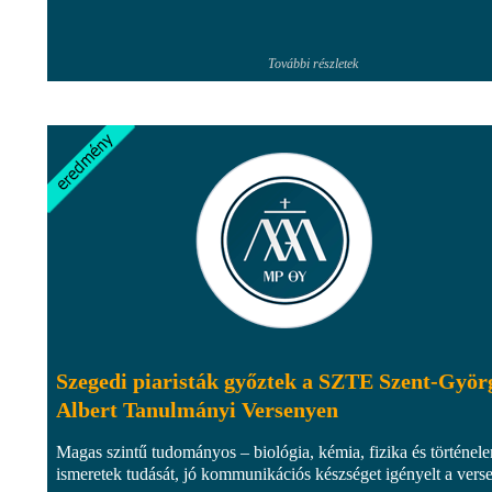
További részletek
Szegedi piaristák győztek a SZTE Szent-Györ
Albert Tanulmányi Versenyen
Magas szintű tudományos – biológia, kémia, fizika és történel
ismeretek tudását, jó kommunikációs készséget igényelt a vers