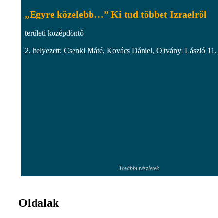
„Egyre közelebb…” Ki tud többet Izraelről
területi középdöntő
2. helyezett: Csenki Máté, Kovács Dániel, Oltványi László 11.
További részletek
Oldalak