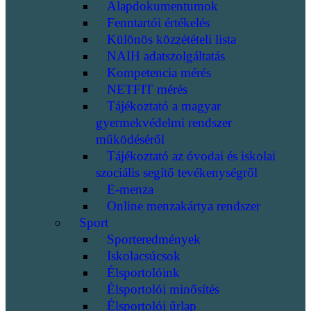
Alapdokumentumok
Fenntartói értékelés
Különös közzétételi lista
NAIH adatszolgáltatás
Kompetencia mérés
NETFIT mérés
Tájékoztató a magyar
gyermekvédelmi rendszer
működéséről
Tájékoztató az óvodai és iskolai
szociális segítő tevékenységről
E-menza
Online menzakártya rendszer
Sport
Sporteredmények
Iskolacsúcsok
Élsportolóink
Élsportolói minősítés
Élsportolói űrlap