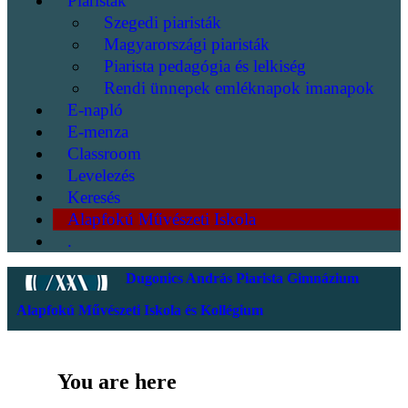
Piaristák
Szegedi piaristák
Magyarországi piaristák
Piarista pedagógia és lelkiség
Rendi ünnepek emléknapok imanapok
E-napló
E-menza
Classroom
Levelezés
Keresés
Alapfokú Művészeti Iskola
.
Dugonics András Piarista Gimnázium
Alapfokú Művészeti Iskola és Kollégium
You are here