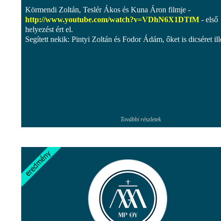
Körmendi Zoltán, Teslér Ákos és Kuna Áron filmje -
http://www.youtube.com/watch?v=VDhN6X1DTfM
- első
helyezést ért el.
Segített nekik: Pintyi Zoltán és Fodor Ádám, őket is dicséret ille
További részletek