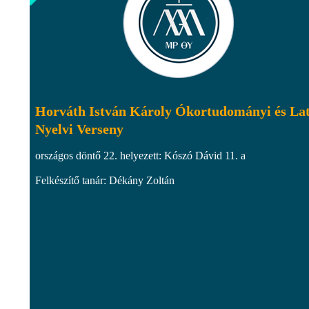
Horváth István Károly Ókortudományi és La
Nyelvi Verseny
országos döntő 22. helyezett: Kószó Dávid 11. a
Felkészítő tanár: Dékány Zoltán