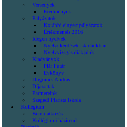
Versenyek
Eredmények
Pályázatok
Korábbi elnyert pályázatok
Értékmentés 2016
Idegen nyelvek
Nyelvi kérdések iskolánkban
Nyelvvizsgás diákjaink
Kiadványok
Piár Futár
Évkönyv
Dugonics András
Díjazottak
Partnereink
Szegedi Piarista Iskola
Kollégium
Bemutatkozás
Kollégiumi házirend