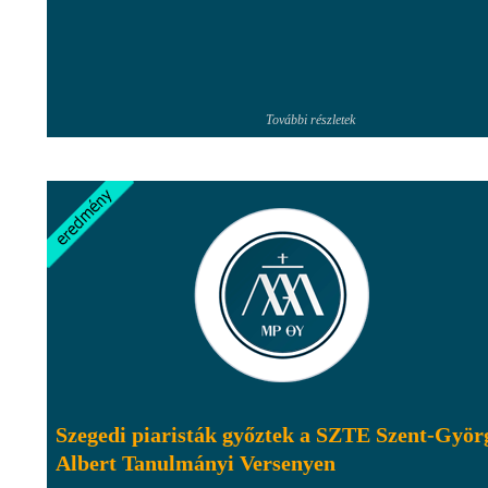
További részletek
Szegedi piaristák győztek a SZTE Szent-Györ
Albert Tanulmányi Versenyen