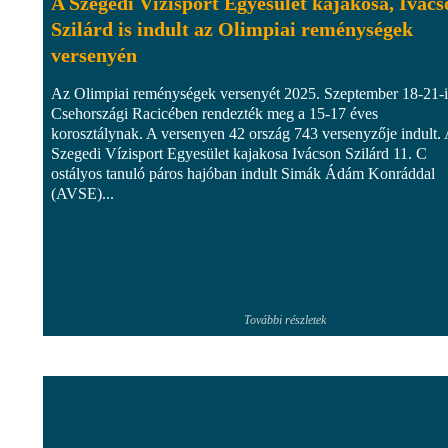
A Szegedi Vízisport Egyesület kajakosa, Ivács
Szilárd is indult az Olimpiai reménységek
versenyén
Az Olimpiai reménységek versenyét 2025. Szeptember 18-21-i
Csehországi Racicében rendezték meg a 15-17 éves
korosztálynak. A versenyen 42 ország 743 versenyzője indult.
Szegedi Vízisport Egyesület kajakosa Ivácson Szilárd 11. C
ostályos tanuló páros hajóban indult Simák Ádám Konráddal
(AVSE)...
További részletek