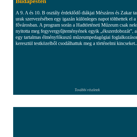
Budapesten
A 9. A és 10. B osztály érdeklődő diákjai Mészáros és Zakar ta
urak szervezésében egy igazán különleges napot tölthettek el a
fővárosban. A program során a Hadtörténeti Múzeum csak ne
nyitotta meg fegyvergyűjteményének egyik „ékszerdobozát”, a
egy tartalmas élményfókuszú múzeumpedagógiai foglalkozáso
keresztül testközelből csodálhattuk meg a történelmi kincseket..
További részletek