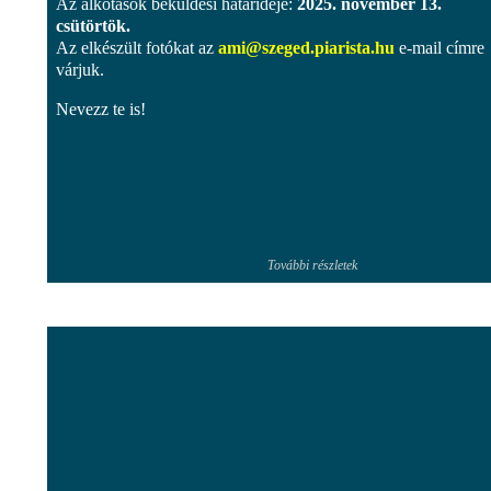
Az alkotások beküldési határideje:
2025. november 13.
csütörtök.
Az elkészült fotókat az
ami@szeged.piarista.hu
e-mail címre
várjuk.
Nevezz te is!
További részletek