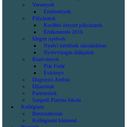
Versenyek
Eredmények
Pályázatok
Korábbi elnyert pályázatok
Értékmentés 2016
Idegen nyelvek
Nyelvi kérdések iskolánkban
Nyelvvizsgás diákjaink
Kiadványok
Piár Futár
Évkönyv
Dugonics András
Díjazottak
Partnereink
Szegedi Piarista Iskola
Kollégium
Bemutatkozás
Kollégiumi házirend