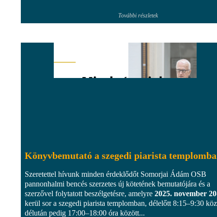
További részletek
Könyvbemutató a szegedi piarista templomb
Szeretettel hívunk minden érdeklődőt Somorjai Ádám OSB
pannonhalmi bencés szerzetes új kötetének bemutatójára és a
szerzővel folytatott beszélgetésre, amelyre
2025. november 20
kerül sor a szegedi piarista templomban, délelőtt 8:15–9:30 köz
délután pedig 17:00–18:00 óra között...