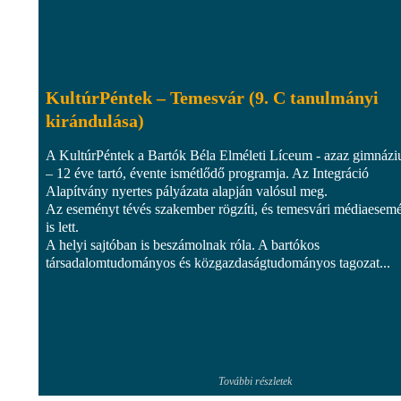
KultúrPéntek – Temesvár (9. C tanulmányi
kirándulása)
A KultúrPéntek a Bartók Béla Elméleti Líceum - azaz gimnáz
– 12 éve tartó, évente ismétlődő programja. Az Integráció
Alapítvány nyertes pályázata alapján valósul meg.
Az eseményt tévés szakember rögzíti, és temesvári médiaesem
is lett.
A helyi sajtóban is beszámolnak róla. A bartókos
társadalomtudományos és közgazdaságtudományos tagozat...
További részletek