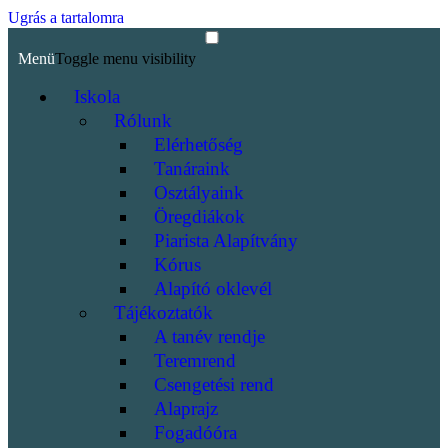
Ugrás a tartalomra
Menü
Toggle menu visibility
Iskola
Rólunk
Elérhetőség
Tanáraink
Osztályaink
Öregdiákok
Piarista Alapítvány
Kórus
Alapító oklevél
Tájékoztatók
A tanév rendje
Teremrend
Csengetési rend
Alaprajz
Fogadóóra