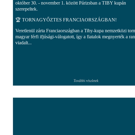
október 30. - november 1. között Párizsban a TIBY kupán
szerepeltek.
🏆 TORNAGYŐZTES FRANCIAORSZÁGBAN!
Veretlenül zárta Franciaországban a Tiby-kupa nemzetközi torn
magyar férfi ifjúsági-válogatott, így a fiatalok megnyerték a ra
viadalt...
További részletek