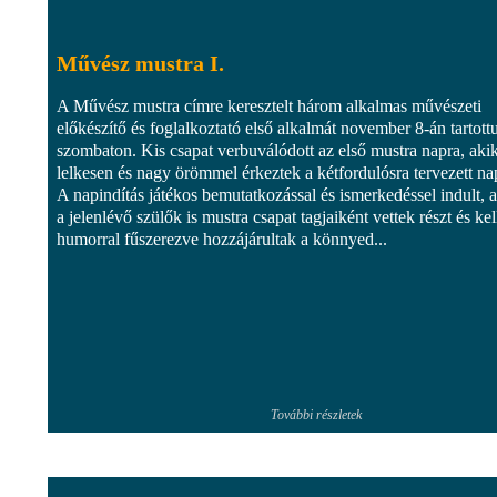
Művész mustra I.
A Művész mustra címre keresztelt három alkalmas művészeti
előkészítő és foglalkoztató első alkalmát november 8-án tartott
szombaton. Kis csapat verbuválódott az első mustra napra, aki
lelkesen és nagy örömmel érkeztek a kétfordulósra tervezett na
A napindítás játékos bemutatkozással és ismerkedéssel indult, 
a jelenlévő szülők is mustra csapat tagjaiként vettek részt és kel
humorral fűszerezve hozzájárultak a könnyed...
További részletek