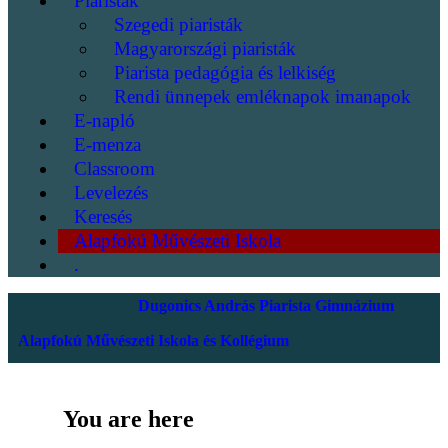
Piaristák
Szegedi piaristák
Magyarországi piaristák
Piarista pedagógia és lelkiség
Rendi ünnepek emléknapok imanapok
E-napló
E-menza
Classroom
Levelezés
Keresés
Alapfokú Művészeti Iskola
.
Dugonics András Piarista Gimnázium
Alapfokú Művészeti Iskola és Kollégium
You are here