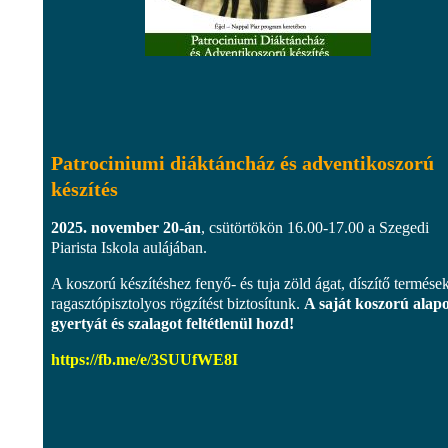
Patrociniumi diáktáncház és adventikoszorú
készítés
2025. november 20-án
, csütörtökön 16.00-17.00 a Szegedi
Piarista Iskola aulájában.
A koszorú készítéshez fenyő- és tuja zöld ágat, díszítő termések
ragasztópisztolyos rögzítést biztosítunk.
A saját koszorú alap
gyertyát és szalagot feltétlenül hozd!
https://fb.me/e/3SUUfWE8I