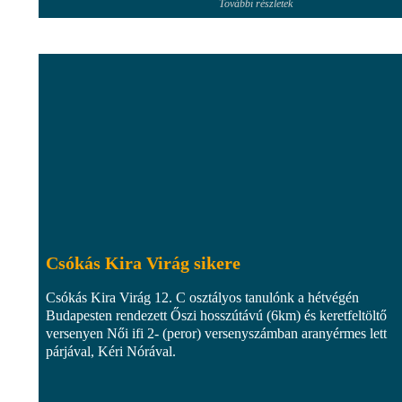
További részletek
Csókás Kira Virág sikere
Csókás Kira Virág 12. C osztályos tanulónk a hétvégén
Budapesten rendezett Őszi hosszútávú (6km) és keretfeltöltő
versenyen Női ifi 2- (peror) versenyszámban aranyérmes lett
párjával, Kéri Nórával.