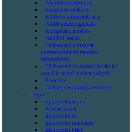
Alapdokumentumok
Fenntartói értékelés
Különös közzétételi lista
NAIH adatszolgáltatás
Kompetencia mérés
NETFIT mérés
Tájékoztató a magyar
gyermekvédelmi rendszer
működéséről
Tájékoztató az óvodai és iskolai
szociális segítő tevékenységről
E-menza
Online menzakártya rendszer
Sport
Sporteredmények
Iskolacsúcsok
Élsportolóink
Élsportolói minősítés
Élsportolói űrlap