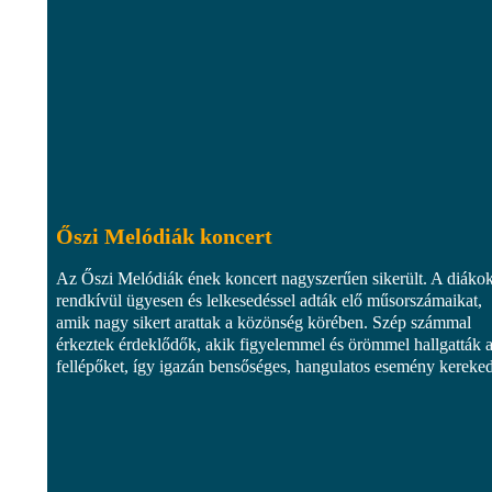
Őszi Melódiák koncert
Az Őszi Melódiák ének koncert nagyszerűen sikerült. A diáko
rendkívül ügyesen és lelkesedéssel adták elő műsorszámaikat,
amik nagy sikert arattak a közönség körében. Szép számmal
érkeztek érdeklődők, akik figyelemmel és örömmel hallgatták 
fellépőket, így igazán bensőséges, hangulatos esemény kereked