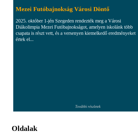
Mezei Futóbajnokság Városi Döntő
2025. október 1-jén Szegeden rendezték meg a Városi
Diákolimpia Mezei Futóbajnokságot, amelyen iskolánk több
csapata is részt vett, és a versenyen kiemelkedő eredményeket
értek el...
További részletek
Oldalak