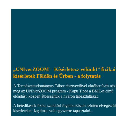
„UNIverZOOM – Kísérletezz velünk!” fizikai
kísérletek Földön és Űrben - a folytatás
A Természettudományos Tábor résztvevőivel október 9-én néz
meg az UNIverZOOM program - Kapu Tibor a BME-n című
előadást, közben átbeszéltük a nyáron tapasztaltakat.
A hetedikesek fizika szakköri foglalkozásain szintén elvégeztü
kísérleteket. Izgalmas volt egyszerre tapasztalni...