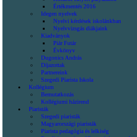
Értékmentés 2016
Idegen nyelvek
Nyelvi kérdések iskolánkban
Nyelvvizsgás diákjaink
Kiadványok
Piár Futár
Évkönyv
Dugonics András
Díjazottak
Partnereink
Szegedi Piarista Iskola
Kollégium
Bemutatkozás
Kollégiumi házirend
Piaristák
Szegedi piaristák
Magyarországi piaristák
Piarista pedagógia és lelkiség