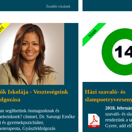
További részletek
ők Iskolája - Veszteségeink
Házi szavaló- és
olgozása
slampoetryversen
2018. február
n segíthetünk önmagunknak és
szavaló- és sl
ekeinknek? címmel, Dr. Sarungi Emőke
rendezünk a t
tt és gyermekpszichiáter,
Gyere, add el
hoterapeuta, Gyászfeldolgozás