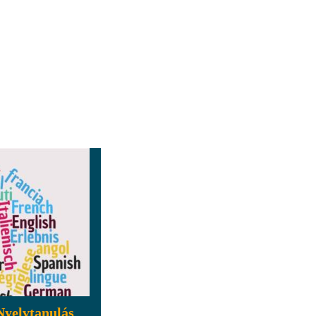
Nyelvtanulás