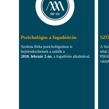
Pszichológus a fogadóórán
SZÖ
Szobota Réka pszichológushoz is
A Szö
bejelentkezhetnek a szülők a
tehát
2018. február 2-án
, a fogadóóra alkalmával.
PIKK-
várjuk