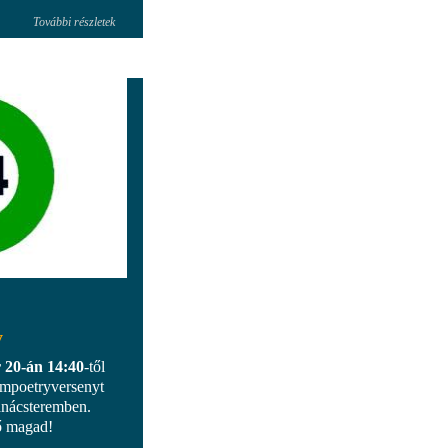
További részletek
y
 20-án 14:40
-től
ampoetryversenyt
anácsteremben.
ő magad!