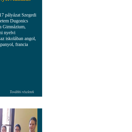
7 pályázat Szegedi
etem Dugonics
ta Gimnázium,
i nyelvi
az iskolában angol,
spanyol, francia
További részletek