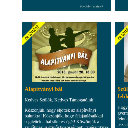
További részletek
Alapítványi bál
Szül
feld
Kedves Szülők, Kedves Támogatóink!
Hogya
Köszönjük, hogy eljöttek az alapítványi
gyerm
bálunkra! Köszönjük, hogy felajánlásaikkal
felnő
segítették a bál sikerességét! Köszönjük a
pszic
szülőknek, a szülői közösségnek, tanárainknak