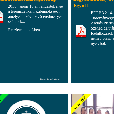
Együtt!
2018. január 18-án rendeztük meg
a terematlétikai házibajnokságot,
EFOP 3.2.14-1
amelyen a következő eredmények
Tudományegy
születtek...
András Piaris
Szeged délután
Részletek a pdf-ben.
foglalkozások 
német, olasz, 
nyelvből.
További részletek