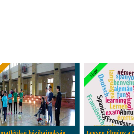
matlétikai házibajnokság
Legyen Élmény a 