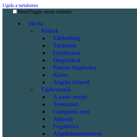
Ugrás a tartalomra
Menü
Toggle menu visibility
Iskola
Rólunk
Elérhetőség
Tanáraink
Osztályaink
Öregdiákok
Piarista Alapítvány
Kórus
Alapító oklevél
Tájékoztatók
A tanév rendje
Teremrend
Csengetési rend
Alaprajz
Fogadóóra
Alapdokumentumok