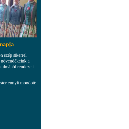
 napja
n szép sikerrel
s növendékeink a
kalmából rendezett
ster ennyit mondott: