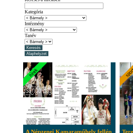
Kategória
Intézmény
Tanév
A Népzenei Kamaraműhely fellép
Tere