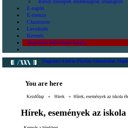
Rendi ünnepek emléknapok imanapok
E-napló
E-menza
Classroom
Levelezés
Keresés
Alapfokú Művészeti Iskola
.
Dugonics András Piarista Gimnázium Alapfo
You are here
Kezdőlap
»
Hirek
»
Hírek, események az iskola él
Hírek, események az iskola 
Keresés a hírekben