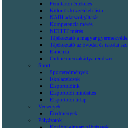
Fenntartói értékelés
Különös közzétételi lista
NAIH adatszolgáltatás
Kompetencia mérés
NETFIT mérés
Tájékoztató a magyar gyermekvéde
Tájékoztató az óvodai és iskolai szo
E-menza
Online menzakártya rendszer
Sport
Sporteredmények
Iskolacsúcsok
Élsportolóink
Élsportolói minősítés
Élsportolói űrlap
Versenyek
Eredmények
Pályázatok
Korábbi elnyert pályázatok