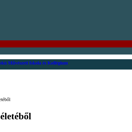
kú Művészeti Iskola és Kollégium
etéből
életéből