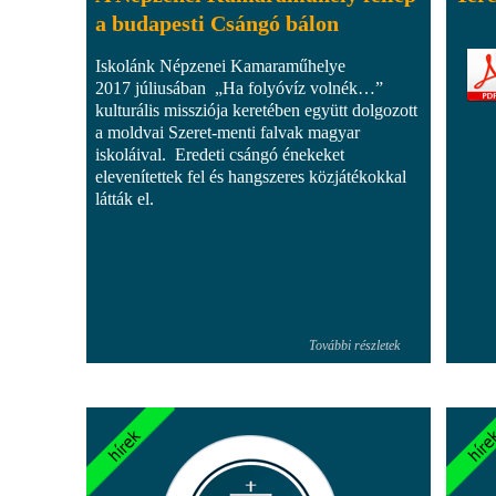
a budapesti Csángó bálon
Iskolánk Népzenei Kamaraműhelye
2017 júliusában „Ha folyóvíz volnék…”
kulturális missziója keretében együtt dolgozott
a moldvai Szeret-menti falvak magyar
iskoláival. Eredeti csángó énekeket
elevenítettek fel és hangszeres közjátékokkal
látták el.
További részletek