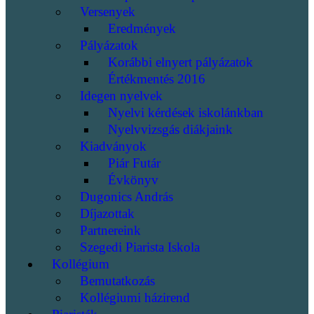
Versenyek
Eredmények
Pályázatok
Korábbi elnyert pályázatok
Értékmentés 2016
Idegen nyelvek
Nyelvi kérdések iskolánkban
Nyelvvizsgás diákjaink
Kiadványok
Piár Futár
Évkönyv
Dugonics András
Díjazottak
Partnereink
Szegedi Piarista Iskola
Kollégium
Bemutatkozás
Kollégiumi házirend