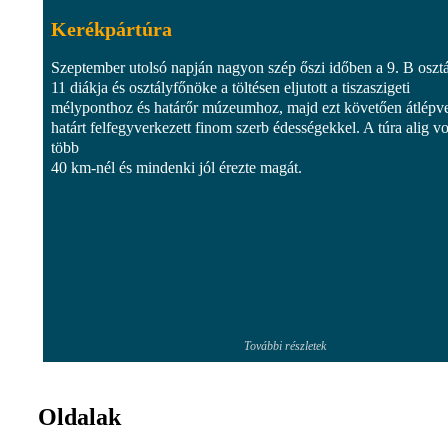
Kerékpártúra
Szeptember utolsó napján nagyon szép őszi időben a 9. B oszt
11 diákja és osztályfőnöke a töltésen eljutott a tiszaszigeti
mélyponthoz és határőr múzeumhoz, majd ezt követően átlépv
határt felfegyverkezett finom szerb édességekkel. A túra alig vo
több
40 km-nél és mindenki jól érezte magát.
További részletek
Oldalak