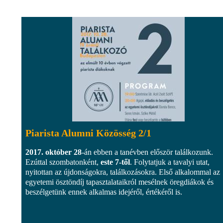
Piarista Alumni Közösség 2/1
2017. október 28
-án ebben a tanévben először találkozunk.
Ezúttal szombatonként,
este 7-től
. Folytatjuk a tavalyi utat,
nyitottan az újdonságokra, találkozásokra. Első alkalommal az
egyetemi ösztöndíj tapasztalataikról mesélnek öregdiákok és
beszélgetünk ennek alkalmas idejéről, értékéről is.