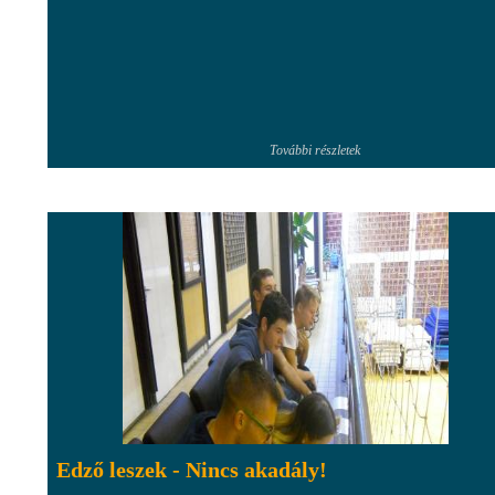
További részletek
Edző leszek - Nincs akadály!