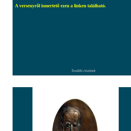
A versenyről ismertető ezen a linken található.
További részletek