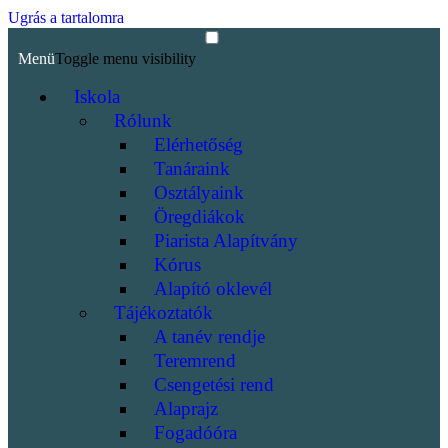
Ugrás a tartalomra
Menü
Toggle menu visibility
Iskola
Rólunk
Elérhetőség
Tanáraink
Osztályaink
Öregdiákok
Piarista Alapítvány
Kórus
Alapító oklevél
Tájékoztatók
A tanév rendje
Teremrend
Csengetési rend
Alaprajz
Fogadóóra