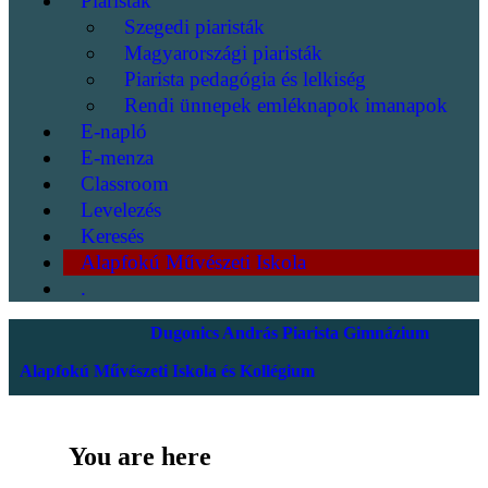
Piaristák
Szegedi piaristák
Magyarországi piaristák
Piarista pedagógia és lelkiség
Rendi ünnepek emléknapok imanapok
E-napló
E-menza
Classroom
Levelezés
Keresés
Alapfokú Művészeti Iskola
.
Dugonics András Piarista Gimnázium
Alapfokú Művészeti Iskola és Kollégium
You are here