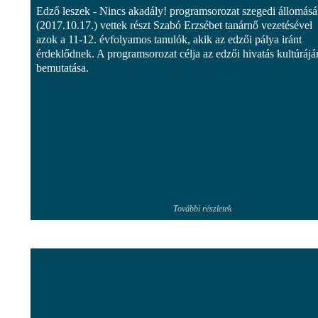
Edző leszek - Nincs akadály! programsorozat szegedi állomás
(2017.10.17.) vettek részt Szabó Erzsébet tanárnő vezetésével
azok a 11-12. évfolyamos tanulók, akik az edzői pálya iránt
érdeklődnek. A programsorozat célja az edzői hivatás kultúráj
bemutatása.
További részletek