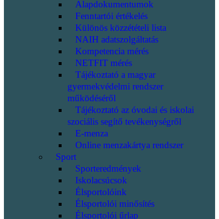
Alapdokumentumok
Fenntartói értékelés
Különös közzétételi lista
NAIH adatszolgáltatás
Kompetencia mérés
NETFIT mérés
Tájékoztató a magyar
gyermekvédelmi rendszer
működéséről
Tájékoztató az óvodai és iskolai
szociális segítő tevékenységről
E-menza
Online menzakártya rendszer
Sport
Sporteredmények
Iskolacsúcsok
Élsportolóink
Élsportolói minősítés
Élsportolói űrlap