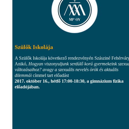
Szülők Iskolája
A Szülők Iskolája következő rendezvényén Szásziné Fehérvár
Anikó,
Hogyan viszonyuljunk serdülő korú gyermekeink szexuá
változásaihoz? avagy a szexuális nevelés örök és aktuális
dilemmái
címmel tart előadást
2017. október 16., hétfő 17:00-18:30, a gimnázium fizika
előadójában.