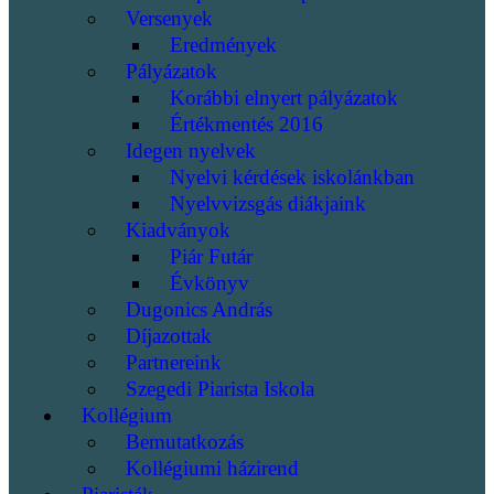
Versenyek
Eredmények
Pályázatok
Korábbi elnyert pályázatok
Értékmentés 2016
Idegen nyelvek
Nyelvi kérdések iskolánkban
Nyelvvizsgás diákjaink
Kiadványok
Piár Futár
Évkönyv
Dugonics András
Díjazottak
Partnereink
Szegedi Piarista Iskola
Kollégium
Bemutatkozás
Kollégiumi házirend