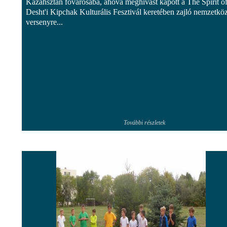
Kazahsztán fővárosába, ahová meghívást kapott a The Spirit o
Desht'i Kipchak Kulturális Fesztivál keretében zajló nemzetköz
versenyre...
További részletek