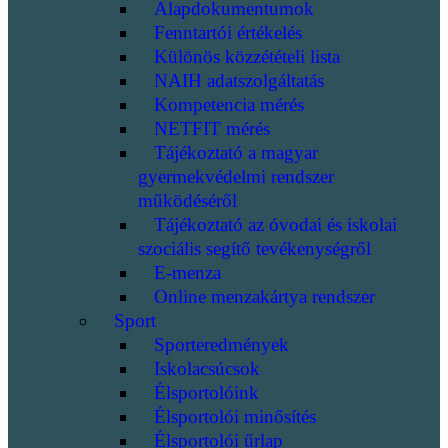
Alapdokumentumok
Fenntartói értékelés
Különös közzétételi lista
NAIH adatszolgáltatás
Kompetencia mérés
NETFIT mérés
Tájékoztató a magyar
gyermekvédelmi rendszer
működéséről
Tájékoztató az óvodai és iskolai
szociális segítő tevékenységről
E-menza
Online menzakártya rendszer
Sport
Sporteredmények
Iskolacsúcsok
Élsportolóink
Élsportolói minősítés
Élsportolói űrlap