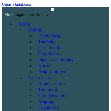
Ugrás a tartalomra
Menü
Toggle menu visibility
Iskola
Rólunk
Elérhetőség
Tanáraink
Osztályaink
Öregdiákok
Piarista Alapítvány
Kórus
Alapító oklevél
Tájékoztatók
A tanév rendje
Teremrend
Csengetési rend
Alaprajz
Fogadóóra