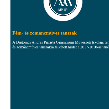
Fém- és zománcműves tanszak
A Dugonics András Piarista Gimnázium Művészeti Iskolája fé
és zománcműves tanszakra felvételt hirdet a 2017-2018-as tané