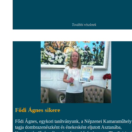
További részletek
Fődi Ágnes sikere
Fődi Ágnes, egykori tanítványunk, a Népzenei Kamaraműhely
tagja dombrazenészként és énekesként eljutott Asztanába,