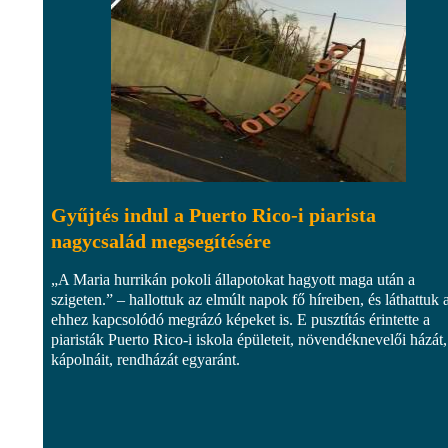
Gyűjtés indul a Puerto Rico-i piarista
nagycsalád megsegítésére
„A Maria hurrikán pokoli állapotokat hagyott maga után a
szigeten.” – hallottuk az elmúlt napok fő híreiben, és láthattuk 
ehhez kapcsolódó megrázó képeket is. E pusztítás érintette a
piaristák Puerto Rico-i iskola épületeit, növendéknevelői házát,
kápolnáit, rendházát egyaránt.