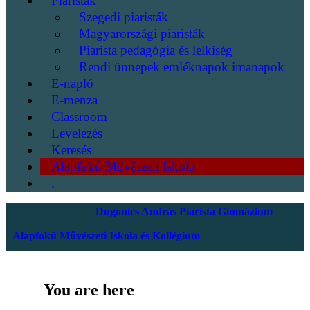
Piaristák
Szegedi piaristák
Magyarországi piaristák
Piarista pedagógia és lelkiség
Rendi ünnepek emléknapok imanapok
E-napló
E-menza
Classroom
Levelezés
Keresés
Alapfokú Művészeti Iskola
.
Dugonics András Piarista Gimnázium
Alapfokú Művészeti Iskola és Kollégium
You are here