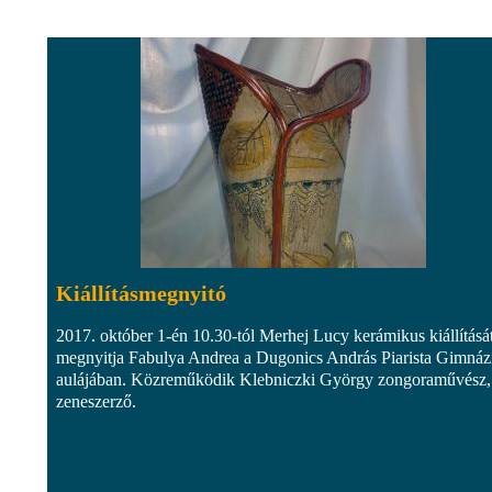
Kiállításmegnyitó
2017. október 1-én 10.30-tól Merhej Lucy kerámikus kiállításá
megnyitja Fabulya Andrea a Dugonics András Piarista Gimná
aulájában. Közreműködik Klebniczki György zongoraművész,
zeneszerző.