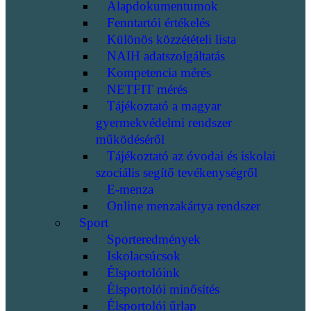
Alapdokumentumok
Fenntartói értékelés
Különös közzétételi lista
NAIH adatszolgáltatás
Kompetencia mérés
NETFIT mérés
Tájékoztató a magyar
gyermekvédelmi rendszer
működéséről
Tájékoztató az óvodai és iskolai
szociális segítő tevékenységről
E-menza
Online menzakártya rendszer
Sport
Sporteredmények
Iskolacsúcsok
Élsportolóink
Élsportolói minősítés
Élsportolói űrlap