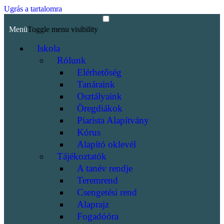
Ugrás a tartalomra
Menü
Toggle menu visibility
Iskola
Rólunk
Elérhetőség
Tanáraink
Osztályaink
Öregdiákok
Piarista Alapítvány
Kórus
Alapító oklevél
Tájékoztatók
A tanév rendje
Teremrend
Csengetési rend
Alaprajz
Fogadóóra