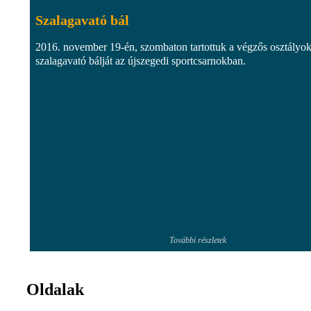
Szalagavató bál
2016. november 19-én, szombaton tartottuk a végzős osztályo
szalagavató bálját az újszegedi sportcsarnokban.
További részletek
Oldalak