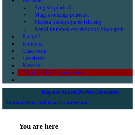
Piaristák
Szegedi piaristák
Magyarországi piaristák
Piarista pedagógia és lelkiség
Rendi ünnepek emléknapok imanapok
E-napló
E-menza
Classroom
Levelezés
Keresés
Alapfokú Művészeti Iskola
.
Dugonics András Piarista Gimnázium
Alapfokú Művészeti Iskola és Kollégium
You are here