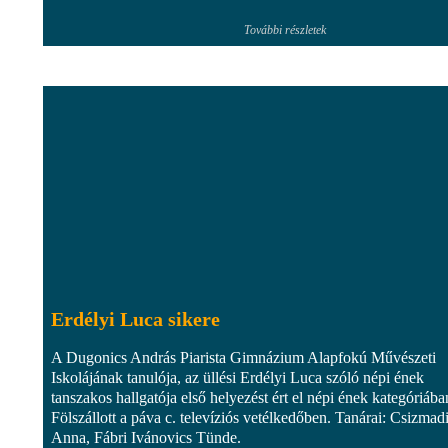
További részletek
Erdélyi Luca sikere
A Dugonics András Piarista Gimnázium Alapfokú Művészeti
Iskolájának tanulója, az üllési Erdélyi Luca szóló népi ének
tanszakos hallgatója első helyezést ért el népi ének kategóriába
Fölszállott a páva c. televíziós vetélkedőben. Tanárai: Csizmad
Anna, Fábri Ivánovics Tünde.