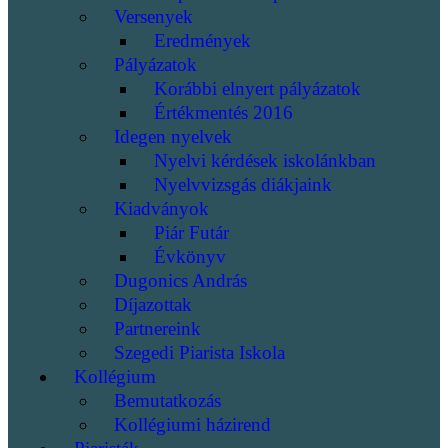
Versenyek
Eredmények
Pályázatok
Korábbi elnyert pályázatok
Értékmentés 2016
Idegen nyelvek
Nyelvi kérdések iskolánkban
Nyelvvizsgás diákjaink
Kiadványok
Piár Futár
Évkönyv
Dugonics András
Díjazottak
Partnereink
Szegedi Piarista Iskola
Kollégium
Bemutatkozás
Kollégiumi házirend