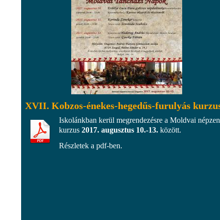
XVII. Kobzos-énekes-hegedűs-furulyás kurzu
Iskolánkban kerül megrendezésre a Moldvai népzen
kurzus
2017. augusztus 10.-13.
között.
Részletek a pdf-ben.