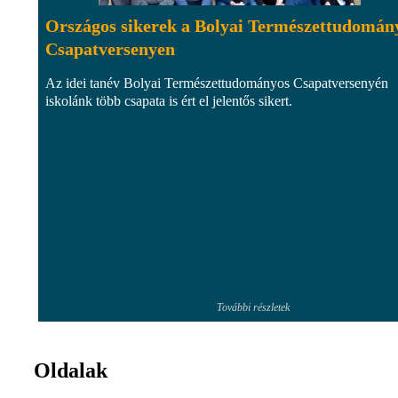
Országos sikerek a Bolyai Természettudomán
Csapatversenyen
Az idei tanév Bolyai Természettudományos Csapatversenyén
iskolánk több csapata is ért el jelentős sikert.
További részletek
Oldalak