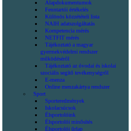
Alapdokumentumok
Fenntartói értékelés
Különös közzétételi lista
NAIH adatszolgáltatás
Kompetencia mérés
NETFIT mérés
Tájékoztató a magyar
gyermekvédelmi rendszer
működéséről
Tájékoztató az óvodai és iskolai
szociális segítő tevékenységről
E-menza
Online menzakártya rendszer
Sport
Sporteredmények
Iskolacsúcsok
Élsportolóink
Élsportolói minősítés
Élsportolói űrlap