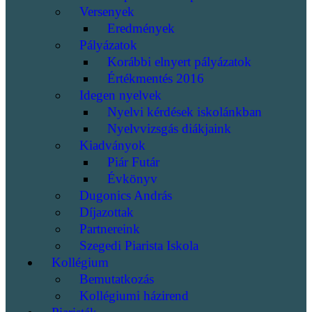
Versenyek
Eredmények
Pályázatok
Korábbi elnyert pályázatok
Értékmentés 2016
Idegen nyelvek
Nyelvi kérdések iskolánkban
Nyelvvizsgás diákjaink
Kiadványok
Piár Futár
Évkönyv
Dugonics András
Díjazottak
Partnereink
Szegedi Piarista Iskola
Kollégium
Bemutatkozás
Kollégiumi házirend