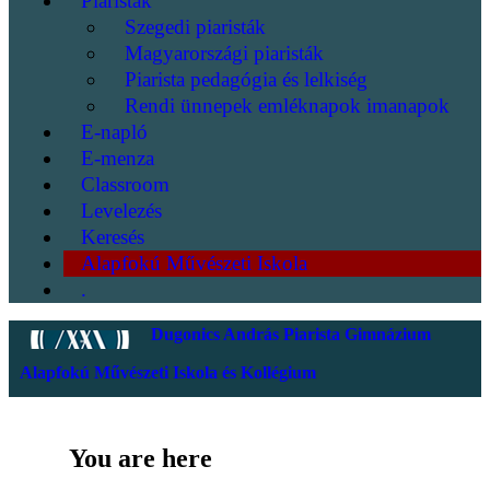
Piaristák
Szegedi piaristák
Magyarországi piaristák
Piarista pedagógia és lelkiség
Rendi ünnepek emléknapok imanapok
E-napló
E-menza
Classroom
Levelezés
Keresés
Alapfokú Művészeti Iskola
.
Dugonics András Piarista Gimnázium
Alapfokú Művészeti Iskola és Kollégium
You are here