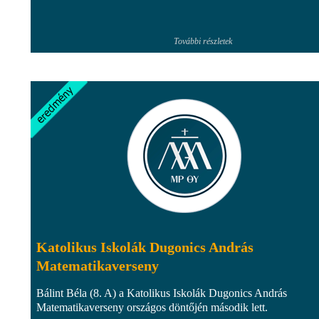
További részletek
Katolikus Iskolák Dugonics András
Matematikaverseny
Bálint Béla (8. A) a Katolikus Iskolák Dugonics András
Matematikaverseny országos döntőjén második lett.