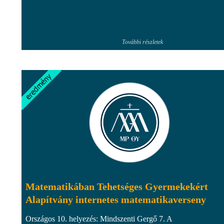
További részletek
Matematikában Tehetséges Gyermekekért
Alapítvány internetes matematikaverseny
Országos 10. helyezés: Mindszenti Gergő 7. A