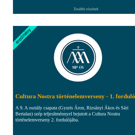
További részletek
Cultura Nostra történelemverseny - 1. forduló
A 9. A osztály csapata (Gyuris Áron, Rizsányi Ákos és Sári
Bertalan) szép teljesítménnyel bejutott a Cultura Nostra
történelemverseny 2. fordulójába.