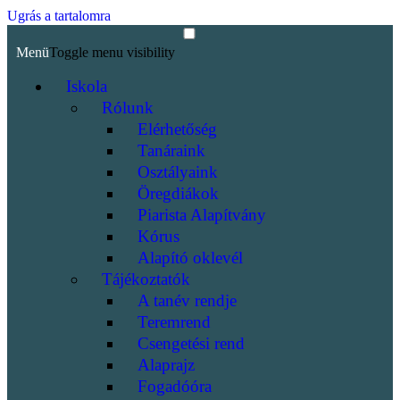
Ugrás a tartalomra
Menü
Toggle menu visibility
Iskola
Rólunk
Elérhetőség
Tanáraink
Osztályaink
Öregdiákok
Piarista Alapítvány
Kórus
Alapító oklevél
Tájékoztatók
A tanév rendje
Teremrend
Csengetési rend
Alaprajz
Fogadóóra