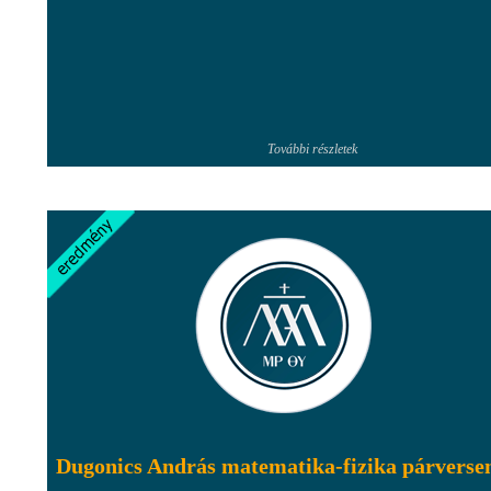
További részletek
Dugonics András matematika-fizika párverse