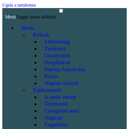
Ugrás a tartalomra
Menü
Toggle menu visibility
Iskola
Rólunk
Elérhetőség
Tanáraink
Osztályaink
Öregdiákok
Piarista Alapítvány
Kórus
Alapító oklevél
Tájékoztatók
A tanév rendje
Teremrend
Csengetési rend
Alaprajz
Fogadóóra