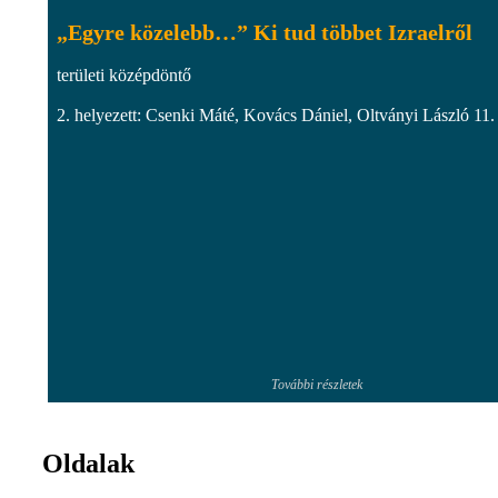
„Egyre közelebb…” Ki tud többet Izraelről
területi középdöntő
2. helyezett: Csenki Máté, Kovács Dániel, Oltványi László 11.
További részletek
Oldalak