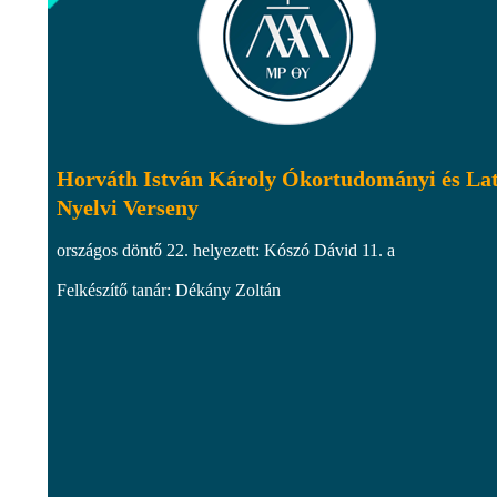
Horváth István Károly Ókortudományi és La
Nyelvi Verseny
országos döntő 22. helyezett: Kószó Dávid 11. a
Felkészítő tanár: Dékány Zoltán