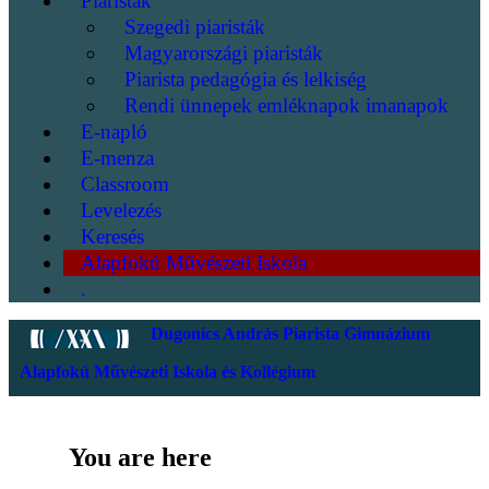
Piaristák
Szegedi piaristák
Magyarországi piaristák
Piarista pedagógia és lelkiség
Rendi ünnepek emléknapok imanapok
E-napló
E-menza
Classroom
Levelezés
Keresés
Alapfokú Művészeti Iskola
.
Dugonics András Piarista Gimnázium
Alapfokú Művészeti Iskola és Kollégium
You are here