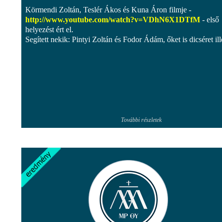
Körmendi Zoltán, Teslér Ákos és Kuna Áron filmje -
http://www.youtube.com/watch?v=VDhN6X1DTfM
- első
helyezést ért el.
Segített nekik: Pintyi Zoltán és Fodor Ádám, őket is dicséret ille
További részletek