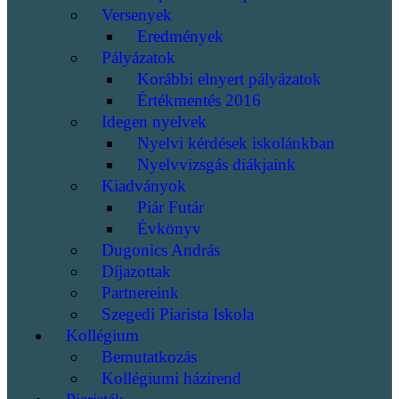
Versenyek
Eredmények
Pályázatok
Korábbi elnyert pályázatok
Értékmentés 2016
Idegen nyelvek
Nyelvi kérdések iskolánkban
Nyelvvizsgás diákjaink
Kiadványok
Piár Futár
Évkönyv
Dugonics András
Díjazottak
Partnereink
Szegedi Piarista Iskola
Kollégium
Bemutatkozás
Kollégiumi házirend