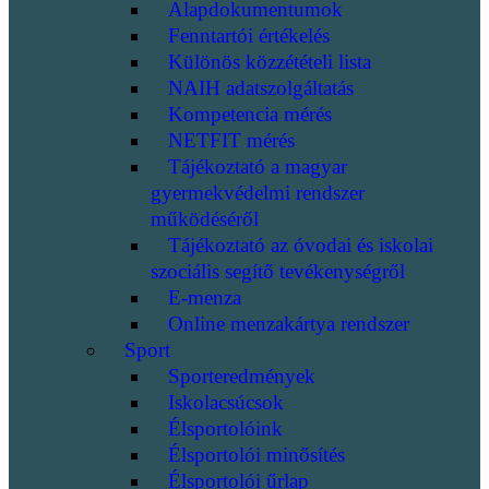
Alapdokumentumok
Fenntartói értékelés
Különös közzétételi lista
NAIH adatszolgáltatás
Kompetencia mérés
NETFIT mérés
Tájékoztató a magyar
gyermekvédelmi rendszer
működéséről
Tájékoztató az óvodai és iskolai
szociális segítő tevékenységről
E-menza
Online menzakártya rendszer
Sport
Sporteredmények
Iskolacsúcsok
Élsportolóink
Élsportolói minősítés
Élsportolói űrlap