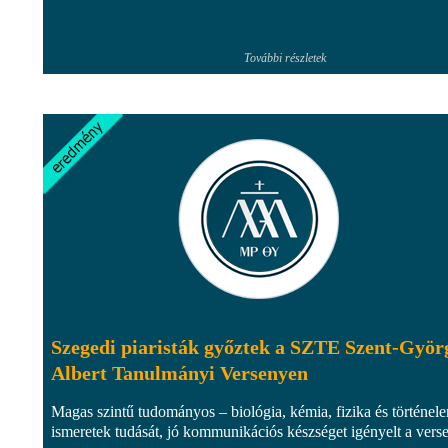
További részletek
Szegedi piaristák győztek a SZTE Szent-Györ
Albert Tanulmányi Versenyen
Magas szintű tudományos – biológia, kémia, fizika és történel
ismeretek tudását, jó kommunikációs készséget igényelt a vers