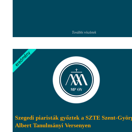
További részletek
Szegedi piaristák győztek a SZTE Szent-Györ
Albert Tanulmányi Versenyen