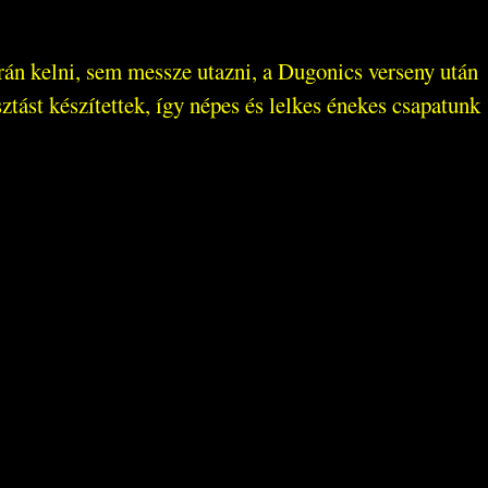
án kelni, sem messze utazni, a Dugonics verseny után
ást készítettek, így népes és lelkes énekes csapatunk