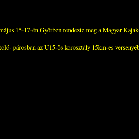
május 15-17-én Győrben rendezte meg a Magyar Kajak
toló- párosban az U15-ös korosztály 15km-es versenyéb