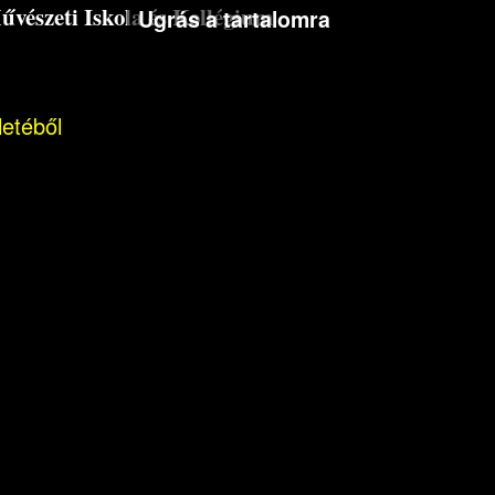
észeti Iskola és Kollégium
Ugrás a tartalomra
letéből