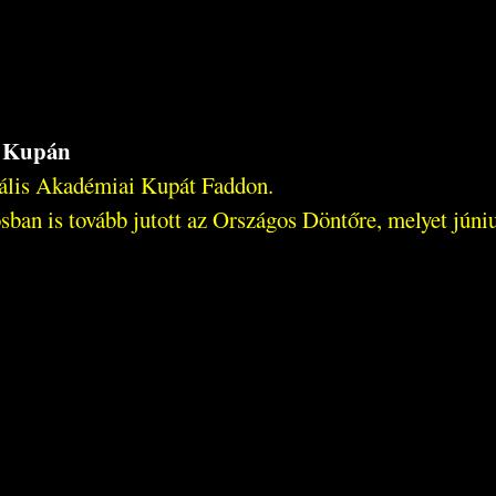
i Kupán
nális Akadémiai Kupát Faddon.
sban is tovább jutott az Országos Döntőre, melyet jún