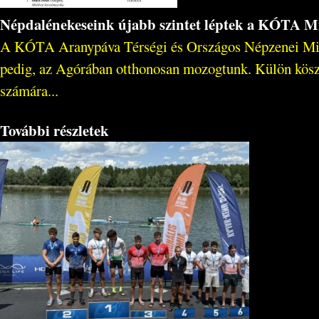
Népdalénekeseink újabb szintet léptek a KÓTA M
A KÓTA Aranypáva Térségi és Országos Népzenei Minősí
pedig, az Agórában otthonosan mozogtunk. Külön köszön
számára...
További részletek