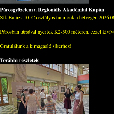
Párosgyőzelem a Regionális Akadémiai Kupán
Sík Balázs 10. C osztályos tanulónk a hétvégén 2026.
Párosban társával nyertek K2-500 méteren, ezzel kivív
Gratulálunk a kimagasló sikerhez!
További részletek