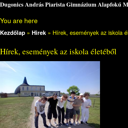
Dugonics András Piarista Gimnázium Alapfokú Műv
You are here
Kezdőlap
»
Hirek
»
Hírek, események az iskola é
Hírek, események az iskola életéből