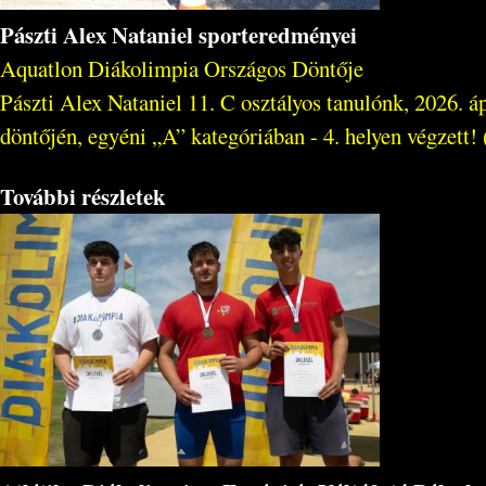
Pászti Alex Nataniel sporteredményei
Aquatlon Diákolimpia Országos Döntője
Pászti Alex Nataniel 11. C osztályos tanulónk, 2026. 
döntőjén, egyéni „A” kategóriában - 4. helyen végzett! (
További részletek