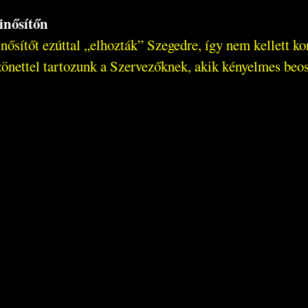
inősítőn
tőt ezúttal „elhozták” Szegedre, így nem kellett kor
ettel tartozunk a Szervezőknek, akik kényelmes beoszt