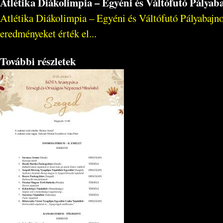
Atlétika Diákolimpia – Egyéni és Váltófutó Pálya
Atlétika Diákolimpia – Egyéni és Váltófutó Pályabajno
eredményeket érték el...
További részletek