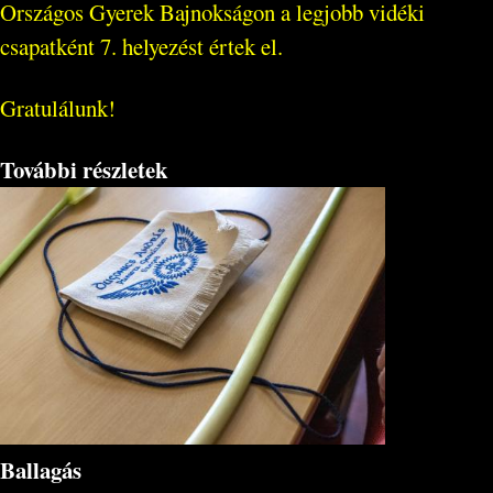
Országos Gyerek Bajnokságon a legjobb vidéki
csapatként 7. helyezést értek el.
Gratulálunk!
További részletek
Ballagás