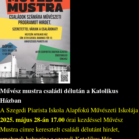
Művész mustra családi délután a Katolikus
Házban
A Szegedi Piarista Iskola Alapfokú Művészeti Iskolája
2025. május 28-án 17.00
órai kezdéssel Művész
Mustra címre keresztelt családi délutánt hirdet,
amelynek helyszíne a szegedi Katolikus Ház...