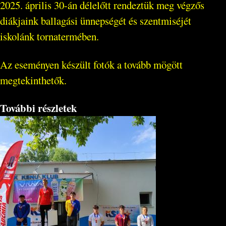
2025. április 30-án délelőtt rendeztük meg végzős
diákjaink ballagási ünnepségét és szentmiséjét
iskolánk tornatermében.
Az eseményen készült fotók a tovább mögött
megtekinthetők.
További részletek