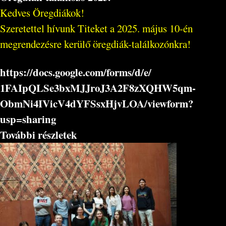
Kedves Öregdiákok!
Szeretettel hívunk Titeket a 2025. május 10-én
megrendezésre kerülő öregdiák-találkozónkra!
https://docs.google.com/forms/
d/e/
1FAIpQLSe3bxMJJroJ3A2F8zXQHW5q
m-
ObmNi4IVicV4dYFSsxHjvLOA/
viewform?
usp=sharing
További részletek