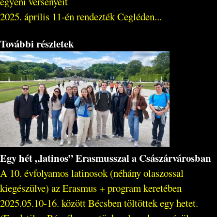
egyéni versenyeit
2025. április 11-én rendezték Cegléden...
További részletek
Egy hét „latinos” Erasmusszal a Császárvárosban
A 10. évfolyamos latinosok (néhány olaszossal
kiegészülve) az Erasmus + program keretében
2025.05.10-16. között Bécsben töltöttek egy hetet.