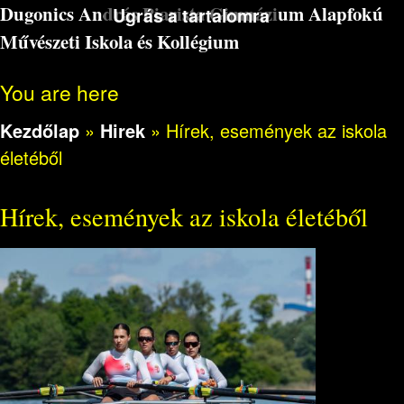
Dugonics András Piarista Gimnázium Alapfokú
Ugrás a tartalomra
Művészeti Iskola és Kollégium
You are here
Kezdőlap
»
Hirek
»
Hírek, események az iskola
életéből
Hírek, események az iskola életéből