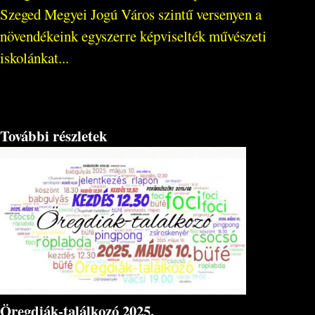
Szeged Megyei Jogú Város szintű versenyen a
növendékeink egyszerre képviselték művészeti
iskolánkat...
További részletek
Öregdiák-találkozó 2025.