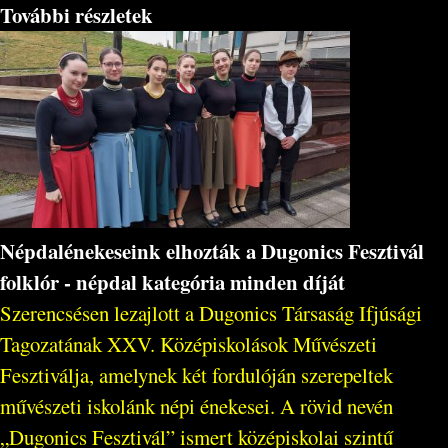
További részletek
Népdalénekeseink elhozták a Dugonics Fesztivál
folklór - népdal kategória minden díját
Szerencsésen lezajlott a Dugonics Társaság Ifjúsági
Tagozatának XXV. Középiskolások Művészeti
Fesztiválja, amelynek két fordulóján szerepeltek
művészeti iskolánk népi énekesei. A rövid nevén
„Dugonics Fesztivál” ismert középiskolai szintű