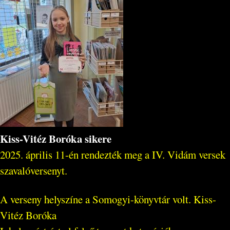
Kiss-Vitéz Boróka sikere
2025. április 11-én rendezték meg a IV. Vidám versek
szavalóversenyt.
A verseny helyszíne a Somogyi-könyvtár volt. Kiss-
Vitéz Boróka