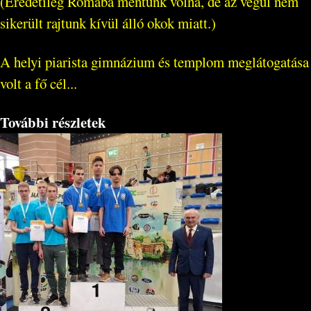
(Eredetileg Rómába mentünk volna, de az végül nem
sikerült rajtunk kívül álló okok miatt.)
A helyi piarista gimnázium és templom meglátogatása
volt a fő cél...
További részletek