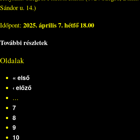
Sándor u. 14.)
2025. április 7. hétfő 18.00
Időpont:
További részletek
Oldalak
« első
‹ előző
…
7
8
9
10