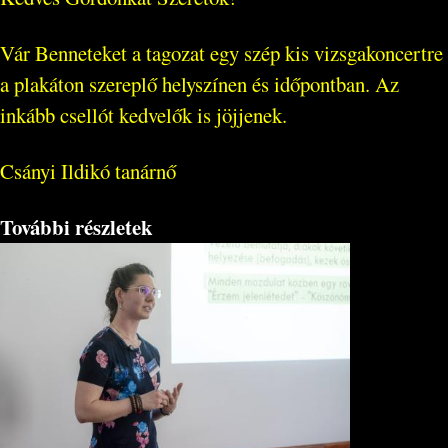
Vár Benneteket a tagozat egy szép kis vizsgakoncertre
a plakáton szereplő helyszínen és időpontban. Az
inkább csellót kedvelők is jöjjenek.
Csányi Ildikó tanárnő
További részletek