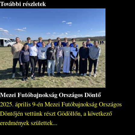
További részletek
Mezei Futóbajnokság Országos Döntő
2025. április 9-én Mezei Futóbajnokság Országos
Döntőjén vettünk részt Gödöllőn, a következő
eredmények születtek...