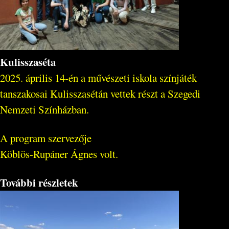
Kulisszaséta
2025. április 14-én a művészeti iskola színjáték
tanszakosai Kulisszasétán vettek részt a Szegedi
Nemzeti Színházban.
A program szervezője
Köblös-Rupáner Ágnes volt.
További részletek