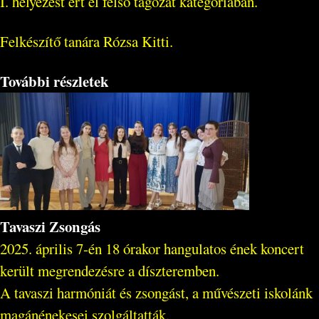
I. helyezést ért el felső tagozat kategóriában.
Felkészítő tanára Rózsa Kitti.
További részletek
Tavaszi Zsongás
2025. április 7-én 18 órakor hangulatos ének koncert
került megrendezésre a díszteremben.
A tavaszi harmóniát és zsongást, a művészeti iskolánk
magánénekesei szolgáltatták.