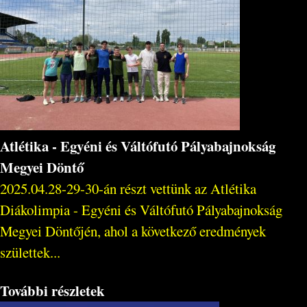
Atlétika - Egyéni és Váltófutó Pályabajnokság
Megyei Döntő
2025.04.28-29-30-án részt vettünk az Atlétika
Diákolimpia - Egyéni és Váltófutó Pályabajnokság
Megyei Döntőjén, ahol a következő eredmények
születtek...
További részletek