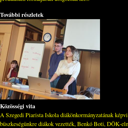
További részletek
Közösségi vita
A Szegedi Piarista Iskola diákönkormányzatának képvi
büszkeségünkre diákok vezették, Benkó Boti, DÖK-elnö