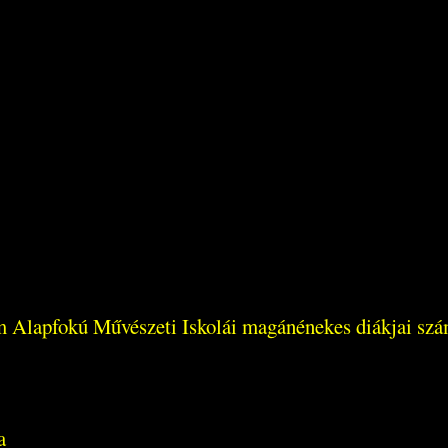
 Alapfokú Művészeti Iskolái magánénekes diákjai szá
a