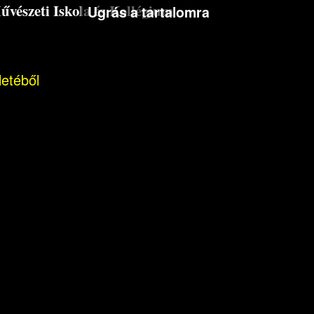
észeti Iskola és Kollégium
Ugrás a tartalomra
letéből