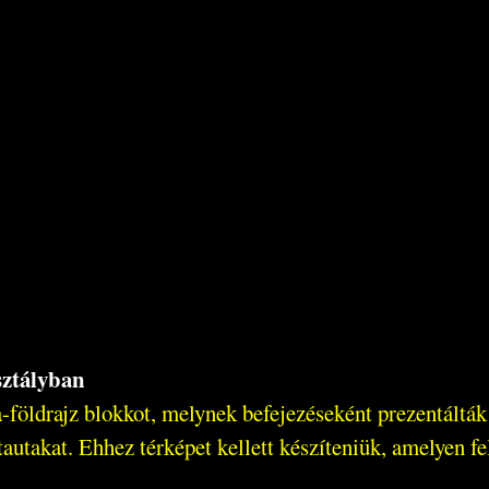
sztályban
ika-földrajz blokkot, melynek befejezéseként prezentált
autakat. Ehhez térképet kellett készíteniük, amelyen fel