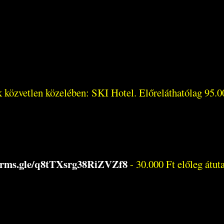
k közvetlen közelében: SKI Hotel. Előreláthatólag 95.00
forms.gle/q8tTXsrg38RiZVZf8
- 30.000 Ft előleg átuta