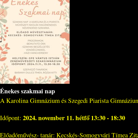
Énekes szakmai nap
A Karolina Gimnázium és Szegedi Piarista Gimnázium
2024. november 11. hétfő 13:30 - 18:30
Időpont:
Előadóművész- tanár: Kecskés-Somogyvári Tímea Zit