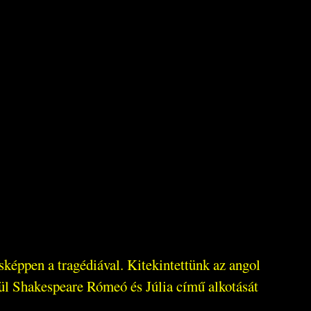
képpen a tragédiával. Kitekintettünk az angol
gül Shakespeare Rómeó és Júlia című alkotását