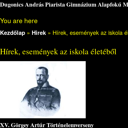
Dugonics András Piarista Gimnázium Alapfokú Műv
You are here
Kezdőlap
»
Hirek
»
Hírek, események az iskola é
Hírek, események az iskola életéből
XV. Görgey Artúr Történelemverseny