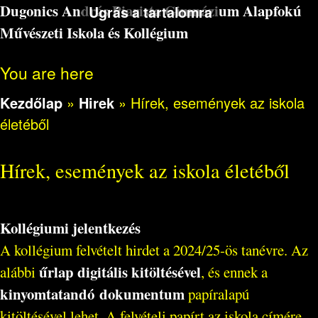
Dugonics András Piarista Gimnázium Alapfokú
Ugrás a tartalomra
Művészeti Iskola és Kollégium
You are here
Kezdőlap
»
Hirek
»
Hírek, események az iskola
életéből
Hírek, események az iskola életéből
Kollégiumi jelentkezés
A kollégium felvételt hirdet a 2024/25-ös tanévre. Az
űrlap digitális kitöltésével
alábbi
, és ennek a
kinyomtatandó dokumentum
papíralapú
kitöltésével lehet. A felvételi papírt az iskola címére