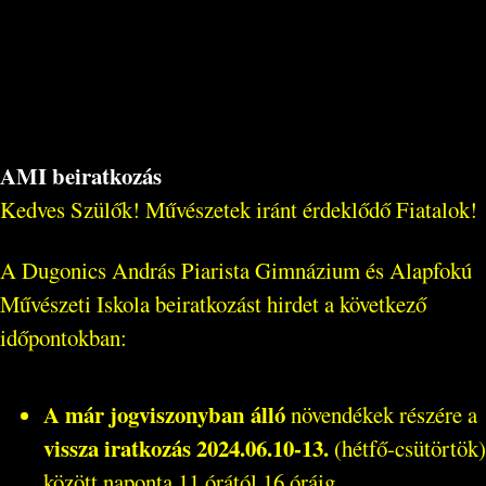
AMI beiratkozás
Kedves Szülők! Művészetek iránt érdeklődő Fiatalok!
A Dugonics András Piarista Gimnázium és Alapfokú
Művészeti Iskola beiratkozást hirdet a következő
időpontokban:
A már jogviszonyban álló
növendékek részére a
vissza iratkozás 2024.06.10-13.
(hétfő-csütörtök)
között naponta 11 órától 16 óráig...