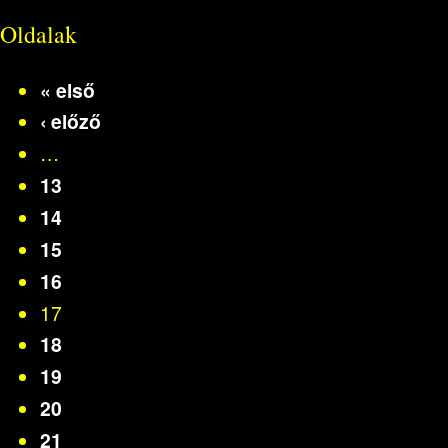
Oldalak
« első
‹ előző
…
13
14
15
16
17
18
19
20
21