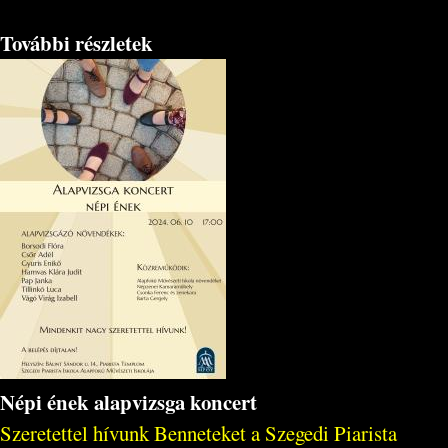
További részletek
Népi ének alapvizsga koncert
Szeretettel hívunk Benneteket a Szegedi Piarista