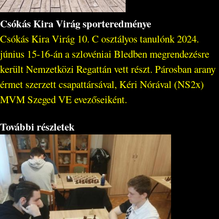
Csókás Kira Virág sporteredménye
Csókás Kira Virág 10. C osztályos tanulónk 2024.
június 15-16-án a szlovéniai Bledben megrendezésre
került Nemzetközi Regattán vett részt. Párosban arany
érmet szerzett csapattársával, Kéri Nórával (NS2x)
MVM Szeged VE evezőseiként.
További részletek