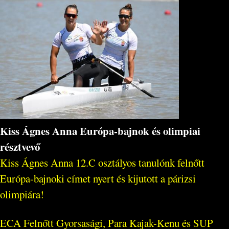
Kiss Ágnes Anna Európa-bajnok és olimpiai
résztvevő
Kiss Ágnes Anna 12.C osztályos tanulónk felnőtt
Európa-bajnoki címet nyert és kijutott a párizsi
olimpiára!
ECA Felnőtt Gyorsasági, Para Kajak-Kenu és SUP