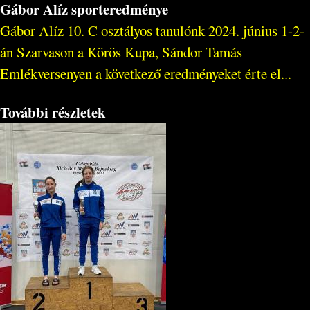
Gábor Alíz sporteredménye
Gábor Alíz 10. C osztályos tanulónk 2024. június 1-2-
án Szarvason a Körös Kupa, Sándor Tamás
Emlékversenyen a következő eredményeket érte el...
További részletek