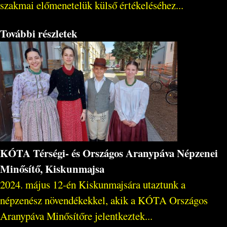
szakmai előmenetelük külső értékeléséhez...
További részletek
KÓTA Térségi- és Országos Aranypáva Népzenei
Minősítő, Kiskunmajsa
2024. május 12-én Kiskunmajsára utaztunk a
népzenész növendékekkel, akik a KÓTA Országos
Aranypáva Minősítőre jelentkeztek...