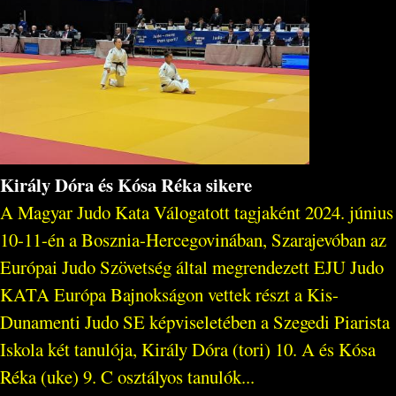
Király Dóra és Kósa Réka sikere
A Magyar Judo Kata Válogatott tagjaként 2024. június
10-11-én a Bosznia-Hercegovinában, Szarajevóban az
Európai Judo Szövetség által megrendezett EJU Judo
KATA Európa Bajnokságon vettek részt a Kis-
Dunamenti Judo SE képviseletében a Szegedi Piarista
Iskola két tanulója, Király Dóra (tori) 10. A és Kósa
Réka (uke) 9. C osztályos tanulók...