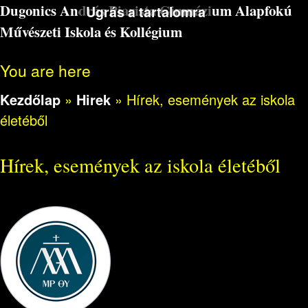
Dugonics András Piarista Gimnázium Alapfokú
Ugrás a tartalomra
Művészeti Iskola és Kollégium
You are here
Kezdőlap
»
Hirek
»
Hírek, események az iskola
életéből
Hírek, események az iskola életéből