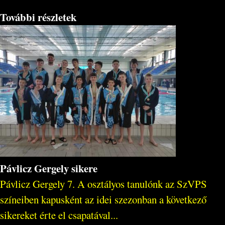
További részletek
Pávlicz Gergely sikere
Pávlicz Gergely 7. A osztályos tanulónk az SzVPS
színeiben kapusként az idei szezonban a következő
sikereket érte el csapatával...