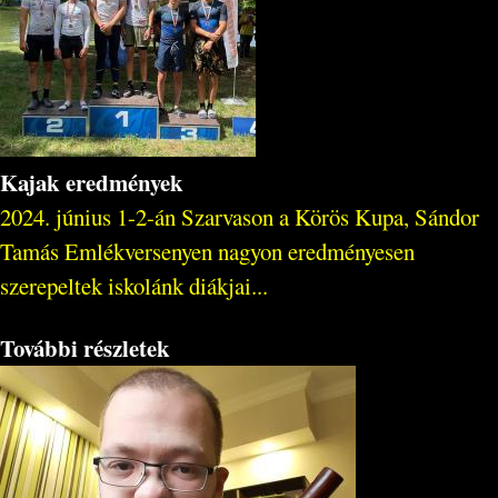
Kajak eredmények
2024. június 1-2-án Szarvason a Körös Kupa, Sándor
Tamás Emlékversenyen nagyon eredményesen
szerepeltek iskolánk diákjai...
További részletek