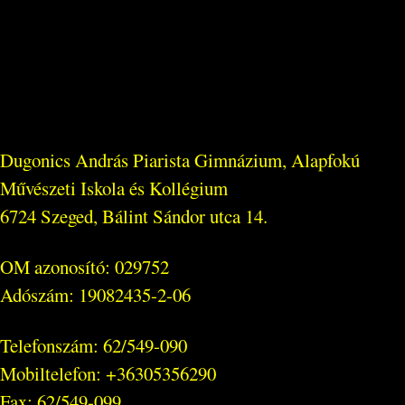
Dugonics András Piarista Gimnázium, Alapfokú
Művészeti Iskola és Kollégium
6724 Szeged, Bálint Sándor utca 14.
OM azonosító: 029752
Adószám: 19082435-2-06
Telefonszám: 62/549-090
Mobiltelefon: +36305356290
Fax: 62/549-099