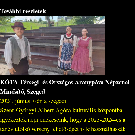
További részletek
KÓTA Térségi- és Országos Aranypáva Népzenei
Minősítő, Szeged
2024. június 7-én a szegedi
Szent-Györgyi Albert Agóra kulturális központba
igyekeztek népi énekeseink, hogy a 2023-2024-es a
tanév utolsó verseny lehetőségét is kihasználhassák