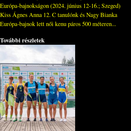
Európa-bajnokságon (2024. június 12-16.; Szeged)
Kiss Ágnes Anna 12. C tanulónk és Nagy Bianka
Európa-bajnok lett női kenu páros 500 méteren...
További részletek