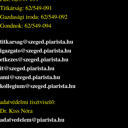
Titkárság: 62/549-091
Gazdasági iroda: 62/549-092
Gondnok: 62/549-094
titkarsag@szeged.piarista.hu
igazgato@szeged.piarista.hu
etkezes@szeged.piarista.hu
it@szeged.piarista.hu
ami@szeged.piarista.hu
kollegium@szeged.piarista.hu
adatvédelmi tisztviselő:
Dr. Kiss Nóra
adatvedelem@piarista.hu