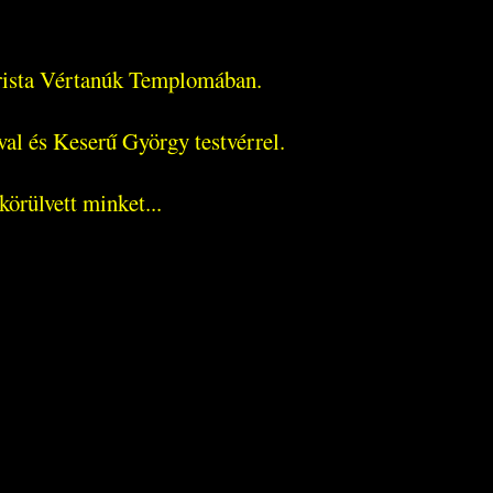
arista Vértanúk Templomában.
al és Keserű György testvérrel.
körülvett minket...