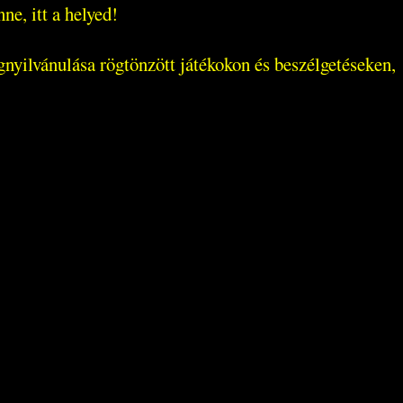
ne, itt a helyed!
gnyilvánulása rögtönzött játékokon és beszélgetéseken,