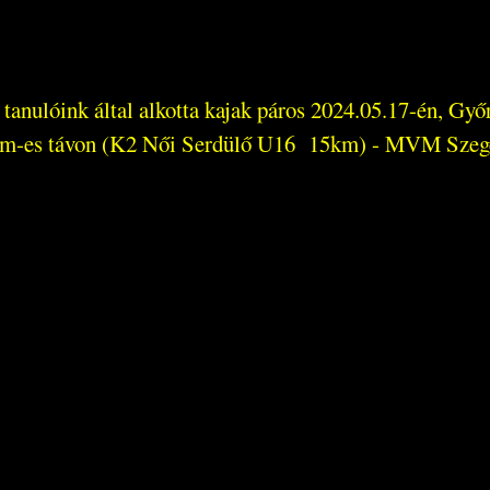
 tanulóink által alkotta kajak páros 2024.05.17-én, G
m-es távon (K2 Női Serdülő U16 15km) - MVM Szegedi