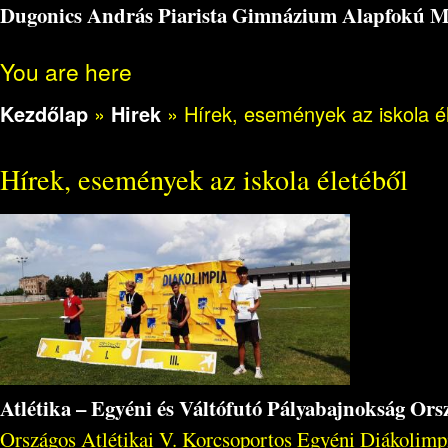
Dugonics András Piarista Gimnázium Alapfokú Műv
You are here
Kezdőlap
»
Hirek
»
Hírek, események az iskola é
Hírek, események az iskola életéből
Atlétika – Egyéni és Váltófutó Pályabajnokság Or
Országos Atlétikai V. Korcsoportos Egyéni Diákolimpi