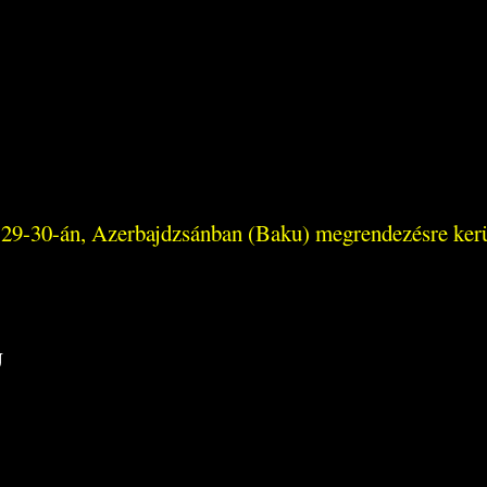
is 29-30-án, Azerbajdzsánban (Baku) megrendezésre ke
U