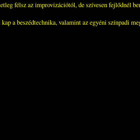
tleg félsz az improvizációtól, de szívesen fejlődnél ben
t kap a beszédtechnika, valamint az egyéni színpadi me