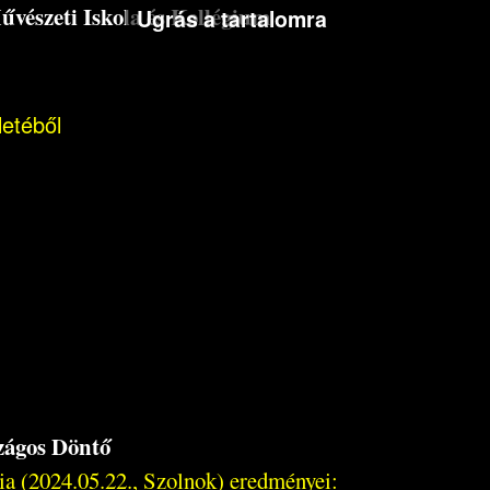
észeti Iskola és Kollégium
Ugrás a tartalomra
letéből
szágos Döntő
a (2024.05.22., Szolnok) eredményei: