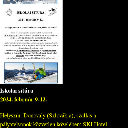
Iskolai sítúra
2024. február 9-12.
Helyszín: Donovaly (Szlovákia), szállás a
pályafelvonók közvetlen közelében: SKI Hotel.