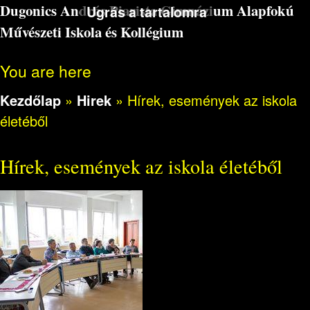
Dugonics András Piarista Gimnázium Alapfokú
Ugrás a tartalomra
Művészeti Iskola és Kollégium
You are here
Kezdőlap
»
Hirek
»
Hírek, események az iskola
életéből
Hírek, események az iskola életéből