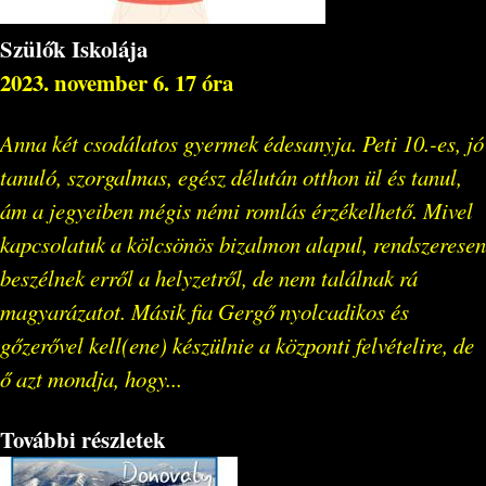
Szülők Iskolája
2023. november 6. 17 óra
Anna két csodálatos gyermek édesanyja. Peti 10.-es, jó
tanuló, szorgalmas, egész délután otthon ül és tanul,
ám a jegyeiben mégis némi romlás érzékelhető. Mivel
kapcsolatuk a kölcsönös bizalmon alapul, rendszeresen
beszélnek erről a helyzetről, de nem találnak rá
magyarázatot. Másik fia Gergő nyolcadikos és
gőzerővel kell(ene) készülnie a központi felvételire, de
ő azt mondja, hogy...
További részletek