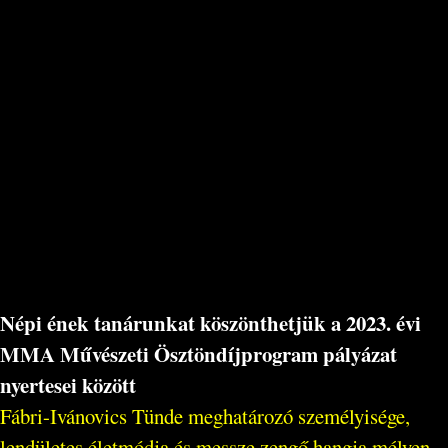
Népi ének tanárunkat köszönthetjük a 2023. évi
MMA Művészeti Ösztöndíjprogram pályázat
nyertesei között
Fábri-Ivánovics Tünde meghatározó személyisége,
lendületes életmódja és messze zengő hangja mélyen