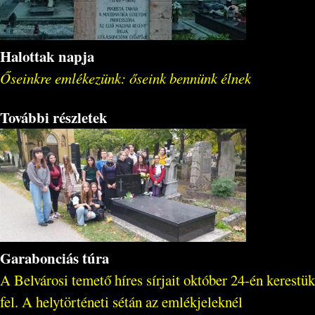
Halottak napja
Őseinkre emlékezünk: őseink bennünk élnek
További részletek
Garabonciás túra
A Belvárosi temető híres sírjait október 24-én kerestük
fel. A helytörténeti sétán az emlékjeleknél