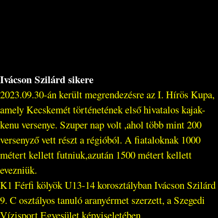
Ivácson Szilárd sikere
2023.09.30-án került megrendezésre az I. Hírös Kupa,
amely Kecskemét történetének első hivatalos kajak-
kenu versenye. Szuper nap volt ,ahol több mint 200
versenyző vett részt a régióból. A fiataloknak 1000
métert kellett futniuk,azután 1500 métert kellett
evezniük.
K1 Férfi kölyök U13-14 korosztályban Ivácson Szilárd
9. C osztályos tanuló aranyérmet szerzett, a Szegedi
Vízisport Egyesület képviseletében.