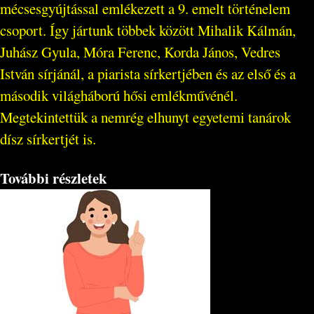
mécsesgyújtással emlékezett a 9. emelt történelem
csoport. Így jártunk többek között Mihalik Kálmán,
Juhász Gyula, Móra Ferenc, Korda János, Vedres
István sírjánál, a piarista sírkertjében és az első és a
második világháború hősi emlékművénél.
Megtekintettük a nemrég elhunyt egyetemi tanárok
dísz sírkertjét is.
További részletek